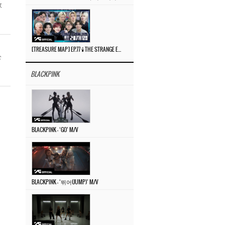
枚
[TREASURE MAP] EP.77 🕯️ THE STRANGE EXHIBITION 🕰️ TEASER
公
BLACKPINK
BLACKPINK – ‘GO’ M/V
BLACKPINK – ‘뛰어(JUMP)’ M/V