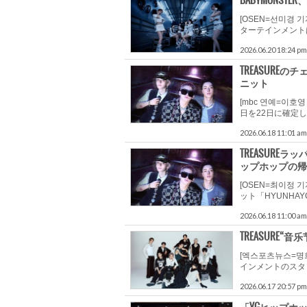
BABYMONS
[OSEN=선미경
ターテインメントは
2026.06.20 18:24 pm
TREASUR
ニット
[mbc 연예=이호
日を22日に確定し、
2026.06.18 11:01 am
TREASUREラ
ップホップの帰
[OSEN=최이정
ット「HYUNHA
2026.06.18 11:00 am
TREASURE“
[엑스포츠뉴스=명
インメントのスタッ
2026.06.17 20:57 pm