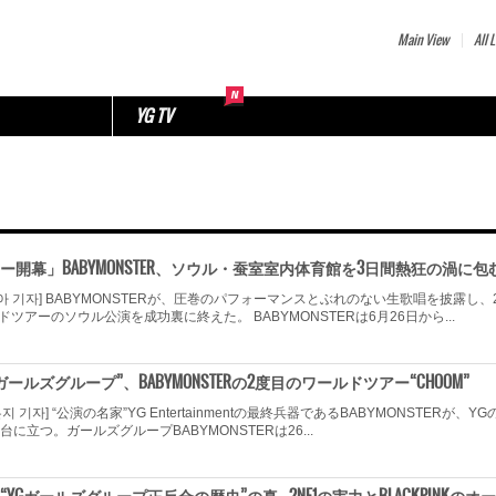
Main View
All L
YG TV
ー開幕」BABYMONSTER、ソウル・蚕室室内体育館を3日間熱狂の渦に包
아 기자] BABYMONSTERが、圧巻のパフォーマンスとぶれのない生歌唱を披露し、
ツアーのソウル公演を成功裏に終えた。 BABYMONSTERは6月26日から...
ールズグループ”、BABYMONSTERの2度目のワールドツアー“CHOOM”
지 기자] “公演の名家”YG Entertainmentの最終兵器であるBABYMONSTERが、YG
に立つ。ガールズグループBABYMONSTERは26...