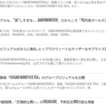
희숙 기자] グループBABYMONSTERが、新曲リリース後、並々ならぬ人気を見せて
TERの新デジタルシングル『SUGAR HONEY ICE TEA』のミ...
ルも、“美”しすぎる」…BABYMONSTER、だからこそ「YG代表ガールズ
록 기자] 「YG代表ガールズグループ」 BABYMONSTERが超高速でカムバックした
（RUKA、PHARITA、ASA、AHYEON、RAMI、RORA...
STER、ビジュアルがさらに進化…ヒップでスウィートなティザーをサプライズ
 기자] BABYMONSTERがカムバックを4日後に控え、新曲音源の一部を初公開し、大
G Entertainmentは4日、公式ブログを通じて新デジタルシング...
R、新曲『SUGAR HONEY ICE TEA』のグループビジュアルを公開
기자] ガールズグループBABYMONSTERが、新曲『SUGAR HONEY ICE TEA』で
た。柔らかなムードの中にも堂々としたオーラを放つビジュアルで、世...
 SUKが総指揮…「圧倒的な勢い」のTREASURE、予約注文100万枚を突破