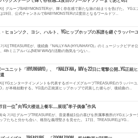
TER、バックステージで輝く存在感…2度目のワールドツアーまであと6日
 기자] グループBABYMONSTERが、輝く存在感で新たな旅の始まりを告げた。 YGエ
19日、公式チャンネルでBABYMONSTERの2度目となるワールドツ...
Eのチェ・ヒョンソク、ヨシ、ハルト、YGヒップホップの系譜を継ぐラッパー
영 기자] TREASUREが、後続曲『NALLY-NA (HYUNHAYO)』のミュージックビデオ
4thミニアルバム[NEW WAV]の活動の熱気をつない...
ッパーユニット「HYUNHAYO」、『NALLY-NA』MVを22日に電撃公開…YG正統ヒ
還
 기자] YGエンターテインメントを代表するボーイズグループTREASUREのラッパーユ
YO」が本格始動する。YG流の正統派ヒップホップで武装した彼らが、後続曲の...
音乐节目一位” 向YG大楼送上餐车……展现“孝子偶像”作风
희숙 기자] グループTREASUREが、音楽番組1位の喜びを所属事務所のYGエンター
フたちと分かち合い、格別な義理堅さを見せた。 17日、TREASUREはYG...