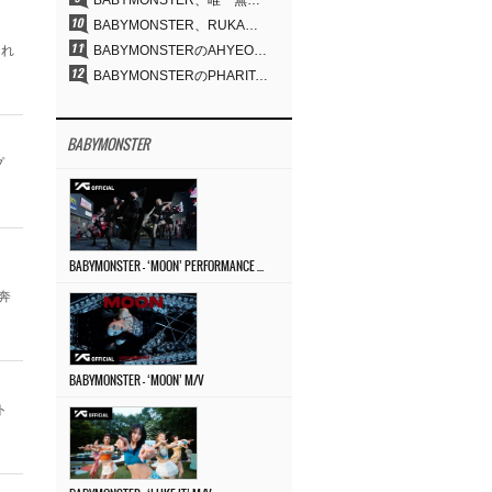
BABYMONSTER、唯一無二のビジュアルと圧倒的な表現力…『MOON』
BABYMONSTER、RUKA＆CHIQUITAの「MOON」ビジュアルを公開…洗練されたカリスマ性・ユニークなビジュアル
まれ
BABYMONSTERのAHYEON＆RORA、ダークコンセプトを完璧に表現…「MOON」ビジュアルフォト公開
BABYMONSTERのPHARITA、「モナリザ眉」も完璧にものにする…ASAと放つ強烈なオーラ
BABYMONSTER
プ
BABYMONSTER – ‘MOON’ PERFORMANCE VIDEO
奔
BABYMONSTER – ‘MOON’ M/V
ト