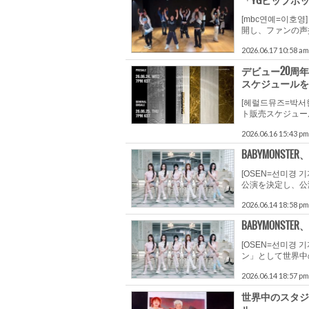
「YGヒップホッ
[mbc연예=이호
開し、ファンの声援
2026.06.17 10:58 am
デビュー20周
スケジュールを
[헤럴드뮤즈=박서
ト販売スケジュールが公
2026.06.16 15:43 pm
BABYMONS
[OSEN=선미경
公演を決定し、公
2026.06.14 18:58 pm
BABYMONS
[OSEN=선미경 
ン」として世界中
2026.06.14 18:57 pm
世界中のスタジ