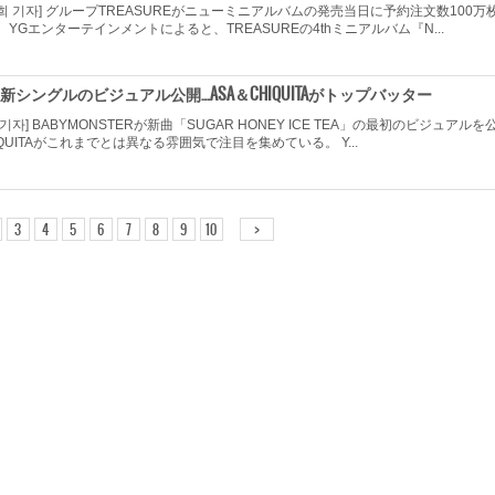
희 기자] グループTREASUREがニューミニアルバムの発売当日に予約注文数100万
、YGエンターテインメントによると、TREASUREの4thミニアルバム『N...
ER、新シングルのビジュアル公開…ASA＆CHIQUITAがトップバッター
기자] BABYMONSTERが新曲「SUGAR HONEY ICE TEA」の最初のビジュアルを
IQUITAがこれまでとは異なる雰囲気で注目を集めている。 Y...
>
3
4
5
6
7
8
9
10