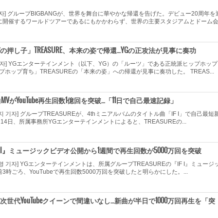
 기자] グループBIGBANGが、世界を舞台に華やかな帰還を告げた。デビュー20周年を
に開催するワールドツアーであるにもかかわらず、世界の主要スタジアムとドーム会..
押し子」TREASURE、本来の姿で帰還…YGの正攻法が見事に奏功
 기자] YGエンターテインメント（以下、YG）の「ルーツ」である正統派ヒップホッ
ホップ育ち」TREASUREの「本来の姿」への帰還が見事に奏功した。 TREAS...
新曲MVがYouTube再生回数1億回を突破…「11日で自己最速記録」
지 기자] グループTREASUREが、4thミニアルバムのタイトル曲「IF I」で自己最短
14日、所属事務所YGエンターテインメントによると、TREASUREの...
、『IF I』ミュージックビデオ公開から1週間で再生回数が5000万回を突破
영 기자] YGエンターテインメントは、所属グループTREASUREの『IF I』ミュージ
3時ごろ、YouTubeで再生回数5000万回を突破したと明らかにした。...
ER、次世代YouTubeクイーンで間違いなし…新曲が半日で1000万回再生を「突