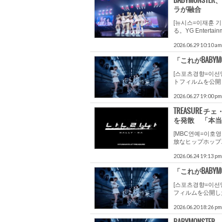
BABYMONST
ラが融合
[뉴시스=이재훈
る。YG Entertai
2026.06.29 10:10 am
「これがBABY
[스포츠경향=이선
トフィルムを公開し
2026.06.27 19:00 pm
TREASURE
を発散 「本当
[MBC연예=이호
放なヒップホップエ
2026.06.24 19:13 pm
「これがBABY
[스포츠경향=이선
フィルムを公開した
2026.06.20 18:26 pm