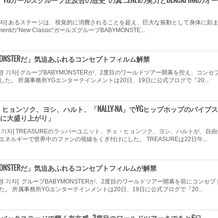
ER、“YGガールズグループ正反合の歴史”の真 …2NE1の実力とBLACKPINKのオー
 기자] あるステージは、視覚的に消費されることを超え、巨大な振動として身体に刻
nmentの“New Classic”ガールズグループBABYMONSTE...
MONSTERだ」気迫あふれるコンセプトフィルム解禁
명 기자] グループBABYMONSTERが、2度目のワールドツアー開幕を控え、コンセ
た。 所属事務所YGエンターテインメントは20日、19日に公式ブログで『20...
 チェ・ヒョンソク、ヨシ、ハルト、「NALLY-NA」でYGヒップホップのバイブス
に大盛り上がり」
영 기자] TREASUREのラッパーユニット、チェ・ヒョンソク、ヨシ、ハルトが、自由
ネルギーで世界中のファンの視線をくぎ付けにした。 TREASUREは22日午...
MONSTERだ」気迫あふれるコンセプトフィルムが解禁
명 기자] グループBABYMONSTERが、2度目のワールドツアー開幕を前にコンセプ
。 所属事務所YGエンターテインメントは20日、19日に公式ブログで『20...