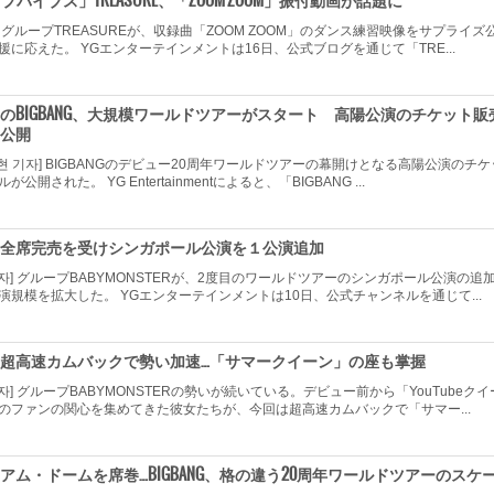
プバイブス」TREASURE、「ZOOM ZOOM」振付動画が話題に
영] グループTREASUREが、収録曲「ZOOM ZOOM」のダンス練習映像をサプライズ
に応えた。 YGエンターテインメントは16日、公式ブログを通じて「TRE...
年のBIGBANG、大規模ワールドツアーがスタート 高陽公演のチケット販
公開
현 기자] BIGBANGのデビュー20周年ワールドツアーの幕開けとなる高陽公演のチケ
開された。 YG Entertainmentによると、「BIGBANG ...
TER、全席完売を受けシンガポール公演を１公演追加
 기자] グループBABYMONSTERが、2度目のワールドツアーのシンガポール公演の追
演規模を拡大した。 YGエンターテインメントは10日、公式チャンネルを通じて...
TER、超高速カムバックで勢い加速…「サマークイーン」の座も掌握
기자] グループBABYMONSTERの勢いが続いている。デビュー前から「YouTubeクイ
のファンの関心を集めてきた彼女たちが、今回は超高速カムバックで「サマー...
アム・ドームを席巻…BIGBANG、格の違う20周年ワールドツアーのスケ