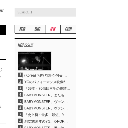
ist
KOR
ENG
JPN
CHN
HOT
ISSUE
む
(Korea) ‘서태지와 아이들’부터 탑재한 안무DNA…양현석, YG 퍼포먼스 비디오 70억 뷰 신화의 시작
2
YGのパフォーマンス映像69本が累計70億回再生…YANG HYUN SUKの制作哲学が実を結ぶ
「69本・70億回再生の奇跡」YANG HYUN SUK、YGのパフォーマンスビデオを100％自ら手掛けた理由
BABYMONSTER、またも快挙…YouTubeワールドワイドトレンドで1位に
BABYMONSTER、ヴァンパイアに大胆変身…YouTubeトレンド1位を獲得
の
BABYMONSTER、ヴァンパイアに変身…「MOON」で3か月にわたるプロジェクトを締めくくる
「史上初・最多・最短」YG、30年の揺るぎない信念が切り開いたK-POPツアーの新境地
創立30周年のYG、K-POP公演界に何を残したのか