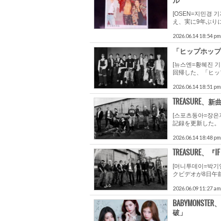
ル
[OSEN=지민경
え、実に9年ぶり
2026.06.14 18:54 pm
「ヒップホップの
[뉴스엔=황혜진
回帰した、「ヒップ
2026.06.14 18:51 pm
TREASURE、
[스포츠동아=장은
記録を更新した。 
2026.06.14 18:48 pm
TREASURE
[머니투데이=박기
クビデオが8日午前
2026.06.09 11:27 am
BABYMONST
破」