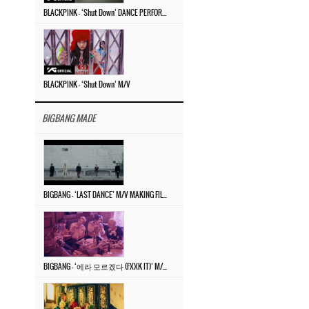
BLACKPINK – ‘Shut Down’ DANCE PERFORMANCE VIDEO
BLACKPINK – ‘Shut Down’ M/V
BIGBANG MADE
BIGBANG – ‘LAST DANCE’ M/V MAKING FILM
BIGBANG – ‘에라 모르겠다 (FXXK IT)’ M/V MAKING FILM