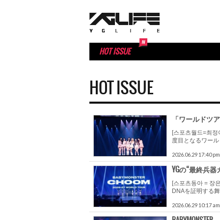
HOT ISSUE
HOT ISSUE
「ワールドツア
[스포츠월드=최정
度目となるワールド
2026.06.29 17:40 pm
YGの“最終兵器ガ
[스포츠동아 = 장은
DNAを証明する舞台
2026.06.29 10:17 am