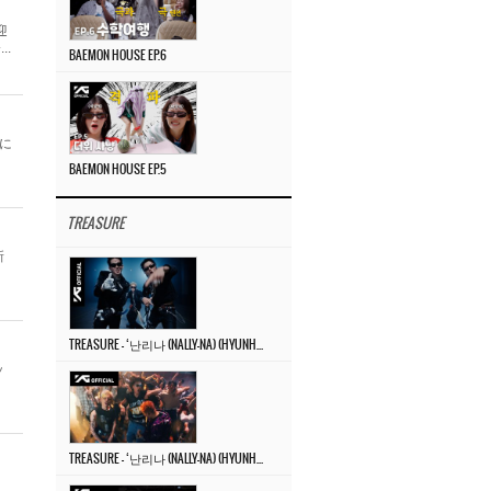
迎
.
BAEMON HOUSE EP.6
プに
BAEMON HOUSE EP.5
TREASURE
新
TREASURE – ‘난리나 (NALLY-NA) (HYUNHAYO)’ DANCE PERFORMANCE VIDEO
ッ
TREASURE – ‘난리나 (NALLY-NA) (HYUNHAYO)’ M/V