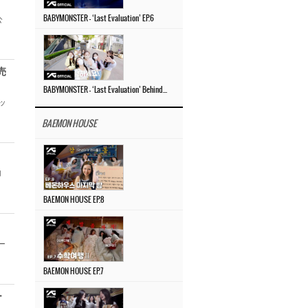
公
BABYMONSTER – ‘Last Evaluation’ EP.6
売
BABYMONSTER – ‘Last Evaluation’ Behind The Scenes #4
ッ
BAEMON HOUSE
加
BAEMON HOUSE EP.8
ー
BAEMON HOUSE EP.7
ー