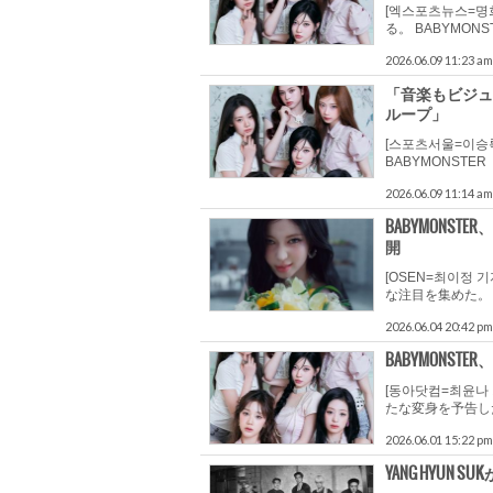
[엑스포츠뉴스=명
る。 BABYMONS
2026.06.09 11:23 am
「音楽もビジュア
ループ」
[스포츠서울=이승
BABYMONSTER
2026.06.09 11:14 am
BABYMON
開
[OSEN=최이정
な注目を集めた。 Y
2026.06.04 20:42 pm
BABYMONSTE
[동아닷컴=최윤나 
たな変身を予告し
2026.06.01 15:22 pm
YANG HYUN