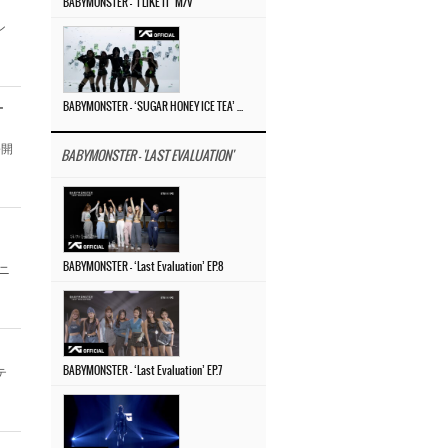
BABYMONSTER – ‘I LIKE IT’ M/V
ン
ユ
BABYMONSTER – ‘SUGAR HONEY ICE TEA’ PERFORMANCE VIDEO
公開
BABYMONSTER - 'LAST EVALUATION'
BABYMONSTER – ‘Last Evaluation’ EP.8
ニ
BABYMONSTER – ‘Last Evaluation’ EP.7
テ