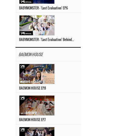
BABYMONSTER – ‘Last Evaluation’ EP.6
BABYMONSTER – ‘Last Evaluation’ Behind The Scenes #4
BAEMON HOUSE
BAEMON HOUSE EP.8
BAEMON HOUSE EP.7