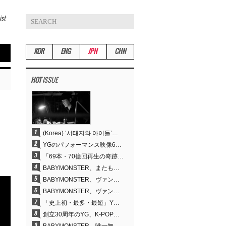
ist
KOR
ENG
JPN
CHN
HOT
ISSUE
(Korea) ‘서태지와 아이들’부터 탑재한 안무DNA…양현석, YG 퍼포먼스 비디오 70억 뷰 신화의 시작
YGのパフォーマンス映像69本が累計70億回再生…YANG HYUN SUKの制作哲学が実を結ぶ
「69本・70億回再生の奇跡」YANG HYUN SUK、YGのパフォーマンスビデオを100％自ら手掛けた理由
BABYMONSTER、またも快挙…YouTubeワールドワイドトレンドで1位に
BABYMONSTER、ヴァンパイアに大胆変身…YouTubeトレンド1位を獲得
BABYMONSTER、ヴァンパイアに変身…「MOON」で3か月にわたるプロジェクトを締めくくる
「史上初・最多・最短」YG、30年の揺るぎない信念が切り開いたK-POPツアーの新境地
創立30周年のYG、K-POP公演界に何を残したのか