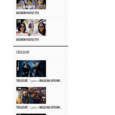
BAEMON HOUSE EP.6
BAEMON HOUSE EP.5
TREASURE
TREASURE – ‘난리나 (NALLY-NA) (HYUNHAYO)’ DANCE PERFORMANCE VIDEO
TREASURE – ‘난리나 (NALLY-NA) (HYUNHAYO)’ M/V