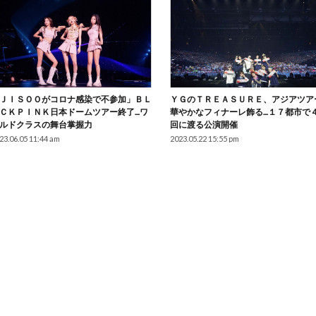
ＪＩＳＯＯがコロナ感染で不参加」ＢＬ
ＹＧのＴＲＥＡＳＵＲＥ、アジアツア
ＣＫＰＩＮＫ日本ドームツアー終了…ワ
華やかなフィナーレ飾る…１７都市で
ルドクラスの舞台掌握力
回に渡る公演開催
23.06.05 11:44 am
2023.05.22 15:55 pm