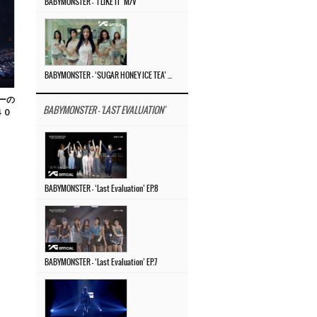
BABYMONSTER – ‘I LIKE IT’ M/V
BABYMONSTER – ‘SUGAR HONEY ICE TEA’ M/V
ーの
BABYMONSTER - 'LAST EVALUATION'
４０
BABYMONSTER – ‘Last Evaluation’ EP.8
BABYMONSTER – ‘Last Evaluation’ EP.7