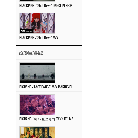
BLACKPINK – ‘Shut Down’ DANCE PERFORMANCE VIDEO
BLACKPINK – ‘Shut Down’ M/V
BIGBANG MADE
BIGBANG – ‘LAST DANCE’ M/V MAKING FILM
BIGBANG – ‘에라 모르겠다 (FXXK IT)’ M/V MAKING FILM