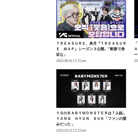
ＴＲＥＡＳＵＲＥ、来月『ＴＲＥＡＳＵＲ
「
Ｅ ＭＡＰ』シーズン３公開…「斬新で身
Ａ
近な」
ー
2023.08.26 17:31 pm
20
ＹＧのＢＡＢＹＭＯＮＳ７ＥＲは７人組…
ＹＡＮＧ ＨＹＵＮ ＳＵＫ「ファンの望
みだった 」
2023.05.12 12:22 pm