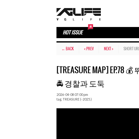
HOT ISSUE
← BACK
< PREV
NEXT >
SHORT UR
[TREASURE MAP] EP.7
🚔 경찰과 도둑
2026-04-08 07:00 pm
tag.
TREASURE (-2025.)