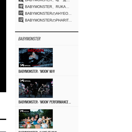
BABYMONSTER、唯一無二のビジュアルと圧倒的な表現力…『MOON』
BABYMONSTER、RUKA＆CHIQUITAの「MOON」ビジュアルを公開…洗練されたカリスマ性・ユニークなビジュアル
BABYMONSTERのAHYEON＆RORA、ダークコンセプトを完璧に表現…「MOON」ビジュアルフォト公開
BABYMONSTERのPHARITA、「モナリザ眉」も完璧にものにする…ASAと放つ強烈なオーラ
BABYMONSTER
BABYMONSTER – ‘MOON’ M/V
BABYMONSTER – ‘MOON’ PERFORMANCE VIDEO