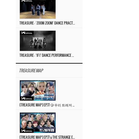
TREASURE – ‘ZOOM ZOOM’ DANCE PRACTICE VIDEO
TREASURE – ‘IF I’ DANCE PERFORMANCE VIDEO
TREASURE MAP
[TREASURE MAP] EP.77 🥲 우리 트레저 겁쟁이 아닙니다 🤚 기묘한 전시회
[TREASURE MAP] EP.77 🕯️ THE STRANGE EXHIBITION 🕰️ TEASER