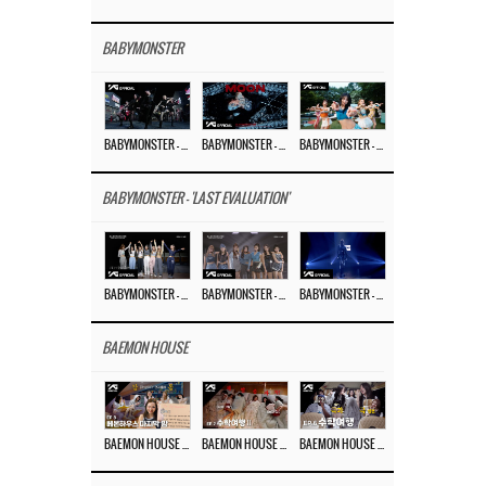
BABYMONSTER
BABYMONSTER – ‘MOON’ PERFORMANCE VIDEO
BABYMONSTER – ‘MOON’ M/V
BABYMONSTER – ‘I LIKE IT’ M/V
BABYMONSTER - 'LAST EVALUATION'
BABYMONSTER – ‘Last Evaluation’ EP.8
BABYMONSTER – ‘Last Evaluation’ EP.7
BABYMONSTER – ‘Last Evaluation’ EP.6
BAEMON HOUSE
BAEMON HOUSE EP.8
BAEMON HOUSE EP.7
BAEMON HOUSE EP.6