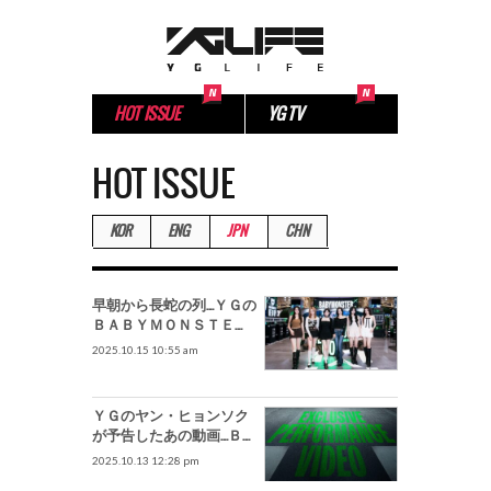
HOT ISSUE
YG TV
HOT ISSUE
KOR
ENG
JPN
CHN
早朝から長蛇の列…ＹＧの
ＢＡＢＹＭＯＮＳＴＥ
Ｒ、熱い
2025.10.15 10:55 am
ＹＧのヤン・ヒョンソク
が予告したあの動画…ＢＡ
ＢＹＭＯＮＳＴＥＲ、１
2025.10.13 12:28 pm
４日午前０時公開