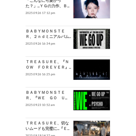
「こんなに可愛かっ
た？」…ＹＧの力作、ＢＡ
ＢＹＭＯＮＳＴＥＲの
2025.09.26 17:12 pm
「神過ぎるビジュアル」
ＢＡＢＹＭＯＮＳＴＥ
Ｒ、２ｎｄミニアルバム
発売記念ポップアップオ
2025.09.26 16:34 pm
ープン…新しい音楽の世界
を 満喫
ＴＲＥＡＳＵＲＥ、『Ｎ
ＯＷ ＦＯＲＥＶＥＲ』
のパフォーマンス初公開…
2025.09.26 16:25 pm
レトロなムードのパワフ
ルなパフォーマンス披露
ＢＡＢＹＭＯＮＳＴＥ
Ｒ、『ＷＥ ＧＯ Ｕ
Ｐ』のためＹＧプロデュ
2025.09.23 10:52 am
ーサー軍団が総出動
ＴＲＥＡＳＵＲＥ、切な
いムードも完璧に…『ＥＶ
ＥＲＹＴＨＩＮＧ』のＭ
2025.09.19 14:37 pm