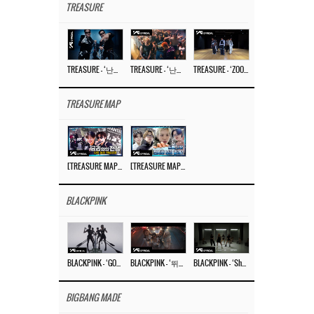
TREASURE
TREASURE – ‘난리나 (NALLY-NA) (HYUNHAYO)’ DANCE PERFORMANCE VIDEO
TREASURE – ‘난리나 (NALLY-NA) (HYUNHAYO)’ M/V
TREASURE – ‘ZOOM ZOOM’ DANCE PRACTICE VIDEO
TREASURE MAP
[TREASURE MAP] EP.78 💰 뛰는 도둑 위에 나는 경찰? 🚔 경찰과 도둑
[TREASURE MAP] EP.77 🥲 우리 트레저 겁쟁이 아닙니다 🤚 기묘한 전시회
BLACKPINK
BLACKPINK – ‘GO’ M/V
BLACKPINK – ‘뛰어(JUMP)’ M/V
BLACKPINK – ‘Shut Down’ DANCE PERFORMANCE VIDEO
BIGBANG MADE