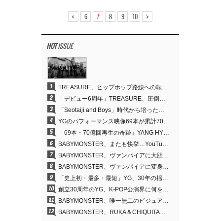
<
>
6
7
8
9
10
HOT
ISSUE
1
TREASURE、ヒップホップ路線への転換が的中…デビュー6周年でさらなる飛躍
2
「デビュー6周年」TREASURE、圧倒的な実力で証明した「YGの宝」の真価
3
「Seotaiji and Boys」時代から培ったダンスDNA…YANG HYUN SUK、YGのパフォーマンスビデオ70億回再生の原点
4
YGのパフォーマンス映像69本が累計70億回再生…YANG HYUN SUKの制作哲学が実を結ぶ
5
「69本・70億回再生の奇跡」YANG HYUN SUK、YGのパフォーマンスビデオを100％自ら手掛けた理由
6
BABYMONSTER、またも快挙…YouTubeワールドワイドトレンドで1位に
7
BABYMONSTER、ヴァンパイアに大胆変身…YouTubeトレンド1位を獲得
8
BABYMONSTER、ヴァンパイアに変身…「MOON」で3か月にわたるプロジェクトを締めくくる
9
「史上初・最多・最短」YG、30年の揺るぎない信念が切り開いたK-POPツアーの新境地
10
創立30周年のYG、K-POP公演界に何を残したのか
11
BABYMONSTER、唯一無二のビジュアルと圧倒的な表現力…『MOON』
12
BABYMONSTER、RUKA＆CHIQUITAの「MOON」ビジュアルを公開…洗練されたカリスマ性・ユニークなビジュアル