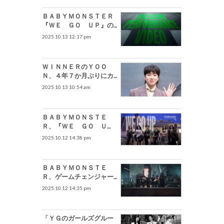
ＢＡＢＹＭＯＮＳＴＥＲ
『ＷＥ ＧＯ ＵＰ』の
ＭＶ、大ブレイク…３日で
2025.10.13 12:17 pm
３千万ビュー突破
ＷＩＮＮＥＲのＹＯＯ
Ｎ、４年７か月ぶりにカ
ムバック…１１月３日にソ
2025.10.13 10:54 am
ロで２ｎｄフルアルバム
の発売が確定
ＢＡＢＹＭＯＮＳＴＥ
Ｒ、『ＷＥ ＧＯ Ｕ
Ｐ』のＭＶビハインド公
2025.10.12 14:38 pm
開…躍動感溢れるアクショ
ンでカリスマ披露
ＢＡＢＹＭＯＮＳＴＥ
Ｒ、ゲームチェンジャー
の帰還…『ＷＥ ＧＯ Ｕ
2025.10.12 14:35 pm
Ｐ』でｉＴｕｎｅｓ・Ｙ
ｏｕＴｕｂｅ同時席巻
「ＹＧのガールズグルー