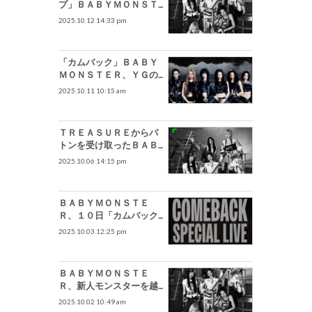
プ」ＢＡＢＹＭＯＮＳＴ
ＥＲ、さらなる高みを目
2025.10.12 14:33 pm
指す意気込みを叫ぶ『Ｗ
Ｅ ＧＯ ＵＰ』
「カムバック」ＢＡＢＹ
ＭＯＮＳＴＥＲ、ＹＧの
ＤＮＡを受け継いで底知
2025.10.11 10:15 am
れぬ潜在力証明
ＴＲＥＡＳＵＲＥからバ
トンを受け取ったＢＡＢ
ＹＭＯＮＳＴＥＲ、ＢＬ
2025.10.06 14:15 pm
ＡＣＫＰＩＮＫも大活躍
…ＹＧ所属アーティストの
快進撃続く
ＢＡＢＹＭＯＮＳＴＥ
Ｒ、１０日「カムバック
スペシャルライブ」出演…
2025.10.03 12:25 pm
グローバルファンと触れ
合いの時間過ごす
ＢＡＢＹＭＯＮＳＴＥ
Ｒ、新人モンスターを越
えてさらに高みへ…飛翔は
2025.10.02 10:49 am
これから始まる