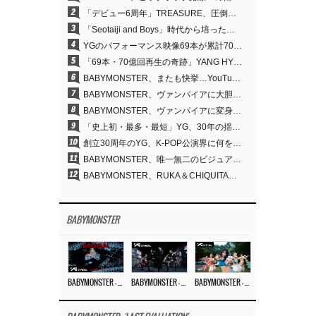
2
「デビュー6周年」TREASURE、圧倒的な実力で証明した「YGの宝」の真価
3
「Seotaiji and Boys」時代から培ったダンスDNA…YANG HYUN SUK、YGのパフォーマンスビデオ70億回再生の原点
4
YGのパフォーマンス映像69本が累計70億回再生…YANG HYUN SUKの制作哲学が実を結ぶ
5
「69本・70億回再生の奇跡」YANG HYUN SUK、YGのパフォーマンスビデオを100％自ら手掛けた理由
6
BABYMONSTER、またも快挙…YouTubeワールドワイドトレンドで1位に
7
BABYMONSTER、ヴァンパイアに大胆変身…YouTubeトレンド1位を獲得
8
BABYMONSTER、ヴァンパイアに変身…「MOON」で3か月にわたるプロジェクトを締めくくる
9
「史上初・最多・最短」YG、30年の揺るぎない信念が切り開いたK-POPツアーの新境地
10
創立30周年のYG、K-POP公演界に何を残したのか
11
BABYMONSTER、唯一無二のビジュアルと圧倒的な表現力…『MOON』
12
BABYMONSTER、RUKA＆CHIQUITAの「MOON」ビジュアルを公開…洗練されたカリスマ性・ユニークなビジュアル
BABYMONSTER
BABYMONSTER – ‘MOON’ M/V
BABYMONSTER – ‘MOON’ PERFORMANCE VIDEO
BABYMONSTER – ‘I LIKE IT’ M/V