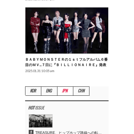
ＢＡＢＹＭＯＮＳＴＥＲの１ｓｔフルアルバム６番
目のＭＶ…７日に『ＢＩＬＬＩＯＮＡＩＲＥ』発表
2025.01.31 10:05 am
KOR
ENG
JPN
CHN
HOT
ISSUE
1
TREASURE、ヒップホップ路線への転換が的中…デビュー6周年でさらなる飛躍