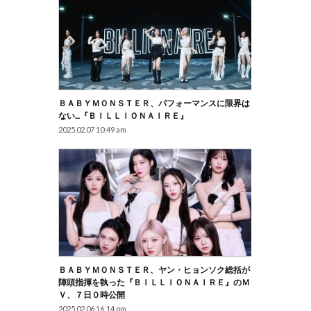
ＢＡＢＹＭＯＮＳＴＥＲ、パフォーマンスに限界は
ない…『ＢＩＬＬＩＯＮＡＩＲＥ』
2025.02.07 10:49 am
ＢＡＢＹＭＯＮＳＴＥＲ、ヤン・ヒョンソク総括が
陣頭指揮を執った『ＢＩＬＬＩＯＮＡＩＲＥ』のＭ
Ｖ、７日０時公開
2025.02.06 16:14 pm