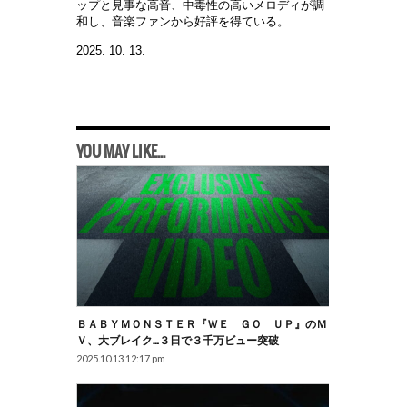
ップと見事な高音、中毒性の高いメロディが調
和し、音楽ファンから好評を得ている。
2025. 10. 13.
YOU MAY LIKE...
ＢＡＢＹＭＯＮＳＴＥＲ『ＷＥ ＧＯ ＵＰ』のＭ
Ｖ、大ブレイク…３日で３千万ビュー突破
2025.10.13 12:17 pm