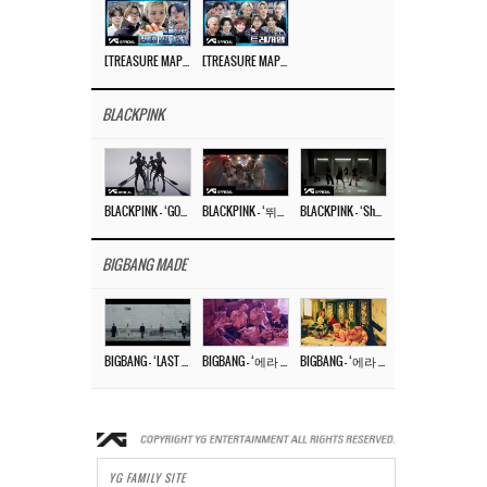
[TREASURE MAP] EP.77 🥲 우리 트레저 겁쟁이 아닙니다 🤚 기묘한 전시회
[TREASURE MAP] EP.77 🕯️ THE STRANGE EXHIBITION 🕰️ TEASER
BLACKPINK
BLACKPINK – ‘GO’ M/V
BLACKPINK – ‘뛰어(JUMP)’ M/V
BLACKPINK – ‘Shut Down’ DANCE PERFORMANCE VIDEO
BIGBANG MADE
BIGBANG – ‘LAST DANCE’ M/V MAKING FILM
BIGBANG – ‘에라 모르겠다 (FXXK IT)’ M/V MAKING FILM
BIGBANG – ‘에라 모르겠다(FXXK IT)’ M/V
YG FAMILY SITE