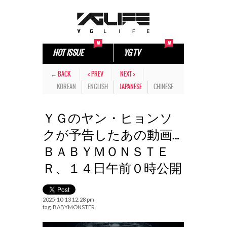
HOT ISSUE
YG TV
← BACK
< PREV
NEXT >
KOREAN
ENGLISH
JAPANESE
CHINESE
ＹＧのヤン・ヒョンソ
クが予告したあの動画…
ＢＡＢＹＭＯＮＳＴＥ
Ｒ、１４日午前０時公開
2025-10-13 12:28 pm
tag.
BABYMONSTER