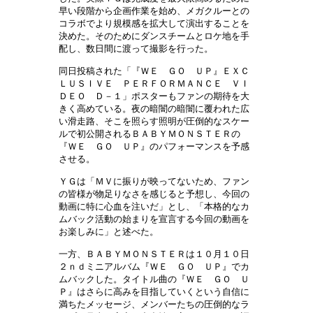
早い段階から企画作業を始め、メガクルーとの
コラボでより規模感を拡大して演出することを
決めた。そのためにダンスチームとロケ地を手
配し、数日間に渡って撮影を行った。
同日投稿された「『ＷＥ ＧＯ ＵＰ』ＥＸＣ
ＬＵＳＩＶＥ ＰＥＲＦＯＲＭＡＮＣＥ ＶＩ
ＤＥＯ Ｄ－１」ポスターもファンの期待を大
きく高めている。夜の暗闇の暗闇に覆われた広
い滑走路、そこを照らす照明が圧倒的なスケー
ルで初公開されるＢＡＢＹＭＯＮＳＴＥＲの
『ＷＥ ＧＯ ＵＰ』のパフォーマンスを予感
させる。
ＹＧは「ＭＶに振りが映ってないため、ファン
の皆様が物足りなさを感じると予想し、今回の
動画に特に心血を注いだ」とし、「本格的なカ
ムバック活動の始まりを宣言する今回の動画を
お楽しみに」と述べた。
一方、ＢＡＢＹＭＯＮＳＴＥＲは１０月１０日
２ｎｄミニアルバム『ＷＥ ＧＯ ＵＰ』でカ
ムバックした。タイトル曲の『ＷＥ ＧＯ Ｕ
Ｐ』はさらに高みを目指していくという自信に
満ちたメッセージ、メンバーたちの圧倒的なラ