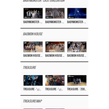
BABYMONSTER - 'LAST EVALUATION'
BABYMONSTER – ‘Last Evaluation’ EP.8
BABYMONSTER – ‘Last Evaluation’ EP.7
BABYMONSTER – ‘Last Evaluation’ EP.6
BAEMON HOUSE
BAEMON HOUSE EP.8
BAEMON HOUSE EP.7
BAEMON HOUSE EP.6
TREASURE
TREASURE – ‘난리나 (NALLY-NA) (HYUNHAYO)’ DANCE PERFORMANCE VIDEO
TREASURE – ‘난리나 (NALLY-NA) (HYUNHAYO)’ M/V
TREASURE – ‘ZOOM ZOOM’ DANCE PRACTICE VIDEO
TREASURE MAP