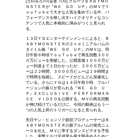
[스타뉴스=이승훈 기자] グループＢＡＢＹＭＯ
ＮＳＴＥＲが『ＷＥ ＧＯ ＵＰ』のＭＶでＹ
ｏｕＴｕｂｅで大きな人気を集めている中、パ
フォーマンスを映し出すハイクオリティなコン
テンツで人気に本格的に弾みがつくと見られ
る。
１３日ＹＧエンターテインメントによると、Ｂ
ＡＢＹＭＯＮＳＴＥＲの２ｎｄミニアルバムの
タイトル曲『ＷＥ ＧＯ ＵＰ』のＭＶは、同
日午前６時頃ＹｏｕＴｕｂｅで再生回数３００
０万ビューを突破した。公開直後１０００万ビ
ュー到達まで１日かかったが、２０００万ビュ
ーは２２時間、３０００万ビューは１９時間ま
で時間を短縮し、スピードがどんどん加速化し
ている。さらにＹＧは１４日午前０時、フルバ
ージョンの振りが見られる『ＷＥ ＧＯ Ｕ
Ｐ』ＥＸＣＬＵＳＩＶＥ ＰＥＲＦＯＲＭＡＮ
ＣＥ ＶＩＤＥＯを公開する。ＭＶの再生回数
が伸び続けているだけに、今回の動画はもう一
つの人気上昇のトリガーになると見られる。
先日ヤン・ヒョンソク総括プロデューサーはＢ
ＡＢＹＭＯＮＳＴＥＲの新アルバムの発売ニュ
ースを伝え、ＭＶに準ずるダンスビデオを予告
した。実際ＹＧは完成度を最大限高めるために