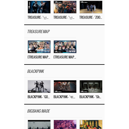
TREASURE – ‘난리나 (NALLY-NA) (HYUNHAYO)’ DANCE PERFORMANCE VIDEO
TREASURE – ‘난리나 (NALLY-NA) (HYUNHAYO)’ M/V
TREASURE – ‘ZOOM ZOOM’ DANCE PRACTICE VIDEO
TREASURE MAP
[TREASURE MAP] EP.77 🥲 우리 트레저 겁쟁이 아닙니다 🤚 기묘한 전시회
[TREASURE MAP] EP.77 🕯️ THE STRANGE EXHIBITION 🕰️ TEASER
BLACKPINK
BLACKPINK – ‘GO’ M/V
BLACKPINK – ‘뛰어(JUMP)’ M/V
BLACKPINK – ‘Shut Down’ DANCE PERFORMANCE VIDEO
BIGBANG MADE