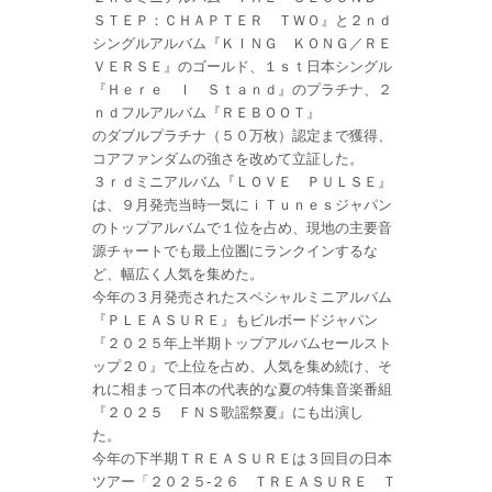
ＳＴＥＰ：ＣＨＡＰＴＥＲ ＴＷＯ』と２ｎｄ
シングルアルバム『ＫＩＮＧ ＫＯＮＧ／ＲＥ
ＶＥＲＳＥ』のゴールド、１ｓｔ日本シングル
『Ｈｅｒｅ Ｉ Ｓｔａｎｄ』のプラチナ、２
ｎｄフルアルバム『ＲＥＢＯＯＴ』
のダブルプラチナ（５０万枚）認定まで獲得、
コアファンダムの強さを改めて立証した。
３ｒｄミニアルバム『ＬＯＶＥ ＰＵＬＳＥ』
は、９月発売当時一気にｉＴｕｎｅｓジャパン
のトップアルバムで１位を占め、現地の主要音
源チャートでも最上位圏にランクインするな
ど、幅広く人気を集めた。
今年の３月発売されたスペシャルミニアルバム
『ＰＬＥＡＳＵＲＥ』もビルボードジャパン
『２０２５年上半期トップアルバムセールスト
ップ２０』で上位を占め、人気を集め続け、そ
れに相まって日本の代表的な夏の特集音楽番組
『２０２５ ＦＮＳ歌謡祭夏』にも出演し
た。
今年の下半期ＴＲＥＡＳＵＲＥは３回目の日本
ツアー「２０２５‐２６ ＴＲＥＡＳＵＲＥ Ｔ