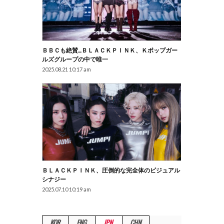
ＢＢＣも絶賛…ＢＬＡＣＫＰＩＮＫ、Ｋポップガー
ルズグループの中で唯一
2025.08.21 10:17 am
ＢＬＡＣＫＰＩＮＫ、圧倒的な完全体のビジュアル
シナジー
2025.07.10 10:19 am
KOR
ENG
JPN
CHN