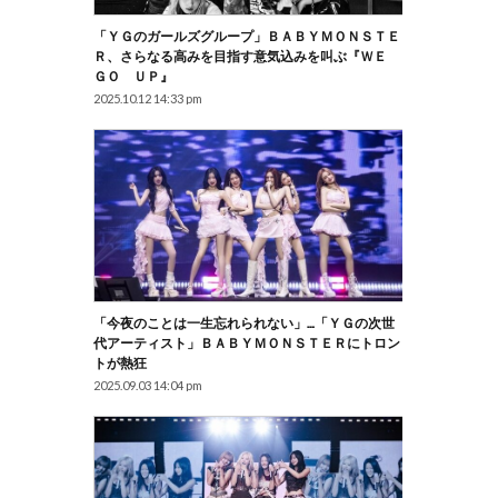
「ＹＧのガールズグループ」ＢＡＢＹＭＯＮＳＴＥ
Ｒ、さらなる高みを目指す意気込みを叫ぶ『ＷＥ
ＧＯ ＵＰ』
2025.10.12 14:33 pm
「今夜のことは一生忘れられない」…「ＹＧの次世
代アーティスト」ＢＡＢＹＭＯＮＳＴＥＲにトロン
トが熱狂
2025.09.03 14:04 pm