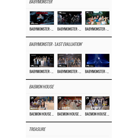
BABYMONSTER
BABYMONSTER – ‘MOON’ M/V
BABYMONSTER – ‘MOON’ PERFORMANCE VIDEO
BABYMONSTER – ‘I LIKE IT’ M/V
BABYMONSTER - 'LAST EVALUATION'
BABYMONSTER – ‘Last Evaluation’ EP.8
BABYMONSTER – ‘Last Evaluation’ EP.7
BABYMONSTER – ‘Last Evaluation’ EP.6
BAEMON HOUSE
BAEMON HOUSE EP.8
BAEMON HOUSE EP.7
BAEMON HOUSE EP.6
TREASURE