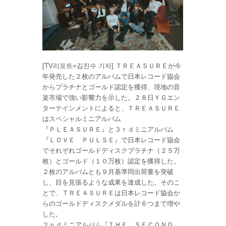
[TV리포트=김진수 기자] ＴＲＥＡＳＵＲＥが今
年発売した２枚のアルバムで日本レコード協会
からプラチナとゴールド認定を獲得、現地の音
楽市場で強い影響力を示した。２８日ＹＧエン
ターテインメントによると、ＴＲＥＡＳＵＲＥ
はスペシャルミニアルバム
『ＰＬＥＡＳＵＲＥ』と３ｒｄミニアルバム
『ＬＯＶＥ ＰＵＬＳＥ』で日本レコード協会
でそれぞれゴールドディスクプラチナ（２５万
枚）とゴールド（１０万枚）認定を獲得した。
２枚のアルバムとも９月基準同出荷量を突破
し、目を見張るような成果を達成した。そのこ
とで、ＴＲＥＡＳＵＲＥは日本レコード協会か
らのゴールドディスクメダルを計６つまで増や
した。
２ｎｄミニアルバム『ＴＨＥ ＳＥＣＯＮＤ