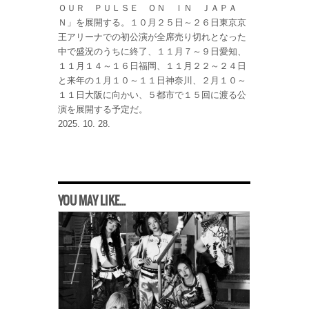
ＯＵＲ ＰＵＬＳＥ ＯＮ ＩＮ ＪＡＰＡ
Ｎ」を展開する。１０月２５日～２６日東京京
王アリーナでの初公演が全席売り切れとなった
中で盛況のうちに終了、１１月７～９日愛知、
１１月１４～１６日福岡、１１月２２～２４日
と来年の１月１０～１１日神奈川、２月１０～
１１日大阪に向かい、５都市で１５回に渡る公
演を展開する予定だ。
2025. 10. 28.
YOU MAY LIKE...