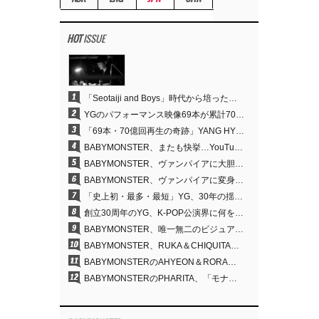
HOT
ISSUE
1
「Seotaiji and Boys」時代から培ったダンスDNA…YANG HYUN SUK、YGのパフォーマンスビデオ70億回再生の原点
2
YGのパフォーマンス映像69本が累計70億回再生…YANG HYUN SUKの制作哲学が実を結ぶ
3
「69本・70億回再生の奇跡」YANG HYUN SUK、YGのパフォーマンスビデオを100％自ら手掛けた理由
4
BABYMONSTER、またも快挙…YouTubeワールドワイドトレンドで1位に
5
BABYMONSTER、ヴァンパイアに大胆変身…YouTubeトレンド1位を獲得
6
BABYMONSTER、ヴァンパイアに変身…「MOON」で3か月にわたるプロジェクトを締めくくる
7
「史上初・最多・最短」YG、30年の揺るぎない信念が切り開いたK-POPツアーの新境地
8
創立30周年のYG、K-POP公演界に何を残したのか
9
BABYMONSTER、唯一無二のビジュアルと圧倒的な表現力…『MOON』
10
BABYMONSTER、RUKA＆CHIQUITAの「MOON」ビジュアルを公開…洗練されたカリスマ性・ユニークなビジュアル
11
BABYMONSTERのAHYEON＆RORA、ダークコンセプトを完璧に表現…「MOON」ビジュアルフォト公開
12
BABYMONSTERのPHARITA、「モナリザ眉」も完璧にものにする…ASAと放つ強烈なオーラ