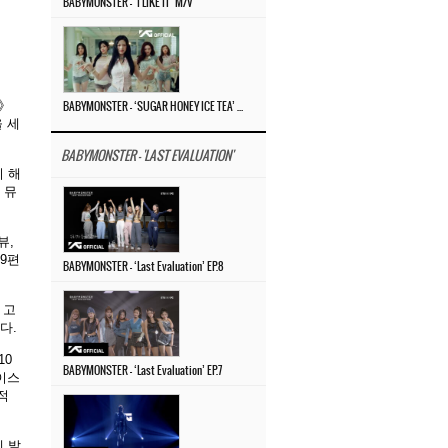
BABYMONSTER – ‘I LIKE IT’ M/V
H》
BABYMONSTER – ‘SUGAR HONEY ICE TEA’ M/V
을 세
BABYMONSTER - 'LAST EVALUATION'
이 해
 뮤
뷰,
 9편
BABYMONSTER – ‘Last Evaluation’ EP.8
 고
다.
10
BABYMONSTER – ‘Last Evaluation’ EP.7
이스
적
에 발