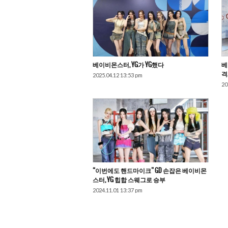
베이비몬스터, YG가 YG했다
베
격
2025.04.12 13:53 pm
20
“이번에도 핸드마이크” GD 손잡은 베이비몬
스터, YG 힙합 스웨그로 승부
2024.11.01 13:37 pm