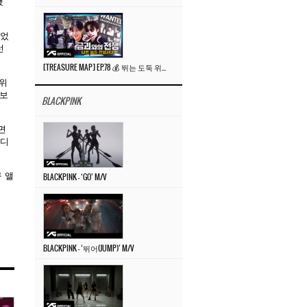
됐
니었
선
[TREASURE MAP] EP.78 💰 뛰는 도둑 위에 나는 경찰? 🚔 경찰과 도둑
 위
 보
BLACKPINK
면
미디
규 앨
BLACKPINK – ‘GO’ M/V
BLACKPINK – ‘뛰어(JUMP)’ M/V