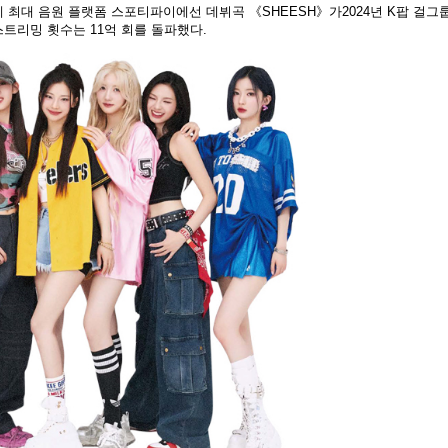
계 최대 음원 플랫폼 스포티파이에선 데뷔곡 《SHEESH》가2024년 K팝 걸그
스트리밍 횟수는 11억 회를 돌파했다.