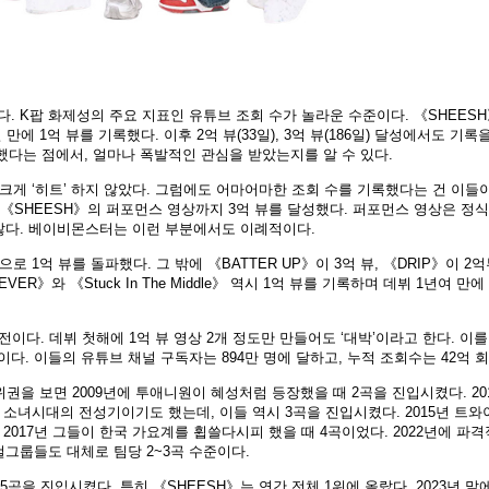
 K팝 화제성의 주요 지표인 유튜브 조회 수가 놀라운 수준이다. 《SHEES
에 1억 뷰를 기록했다. 이후 2억 뷰(33일), 3억 뷰(186일) 달성에서도 기록
파했다는 점에서, 얼마나 폭발적인 관심을 받았는지를 알 수 있다.
크게 ‘히트’ 하지 않았다. 그럼에도 어마어마한 조회 수를 기록했다는 건 이들
 《SHEESH》의 퍼포먼스 영상까지 3억 뷰를 달성했다. 퍼포먼스 영상은 정식
많다. 베이비몬스터는 이런 부분에서도 이례적이다.
으로 1억 뷰를 돌파했다. 그 밖에 《BATTER UP》이 3억 뷰, 《DRIP》이 2억
VER》와 《Stuck In The Middle》 역시 1억 뷰를 기록하며 데뷔 1년여 만에
직전이다. 데뷔 첫해에 1억 뷰 영상 2개 정도만 만들어도 ‘대박’이라고 한다. 이를
. 이들의 유튜브 채널 구독자는 894만 명에 달하고, 누적 조회수는 42억 회
위권을 보면 2009년에 투애니원이 혜성처럼 등장했을 때 2곡을 진입시켰다. 20
 소녀시대의 전성기이기도 했는데, 이들 역시 3곡을 진입시켰다. 2015년 트와
2017년 그들이 한국 가요계를 휩쓸다시피 했을 때 4곡이었다. 2022년에 파격
 걸그룹들도 대체로 팀당 2~3곡 수준이다.
곡을 진입시켰다. 특히 《SHEESH》는 연간 전체 1위에 올랐다. 2023년 말