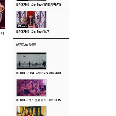
BLACKPINK – ‘Shut Down’ DANCE PERFORMANCE VIDEO
BLACKPINK – ‘Shut Down’ M/V
차세
BIGBANG MADE
BIGBANG – ‘LAST DANCE’ M/V MAKING FILM
BIGBANG – ‘에라 모르겠다 (FXXK IT)’ M/V MAKING FILM