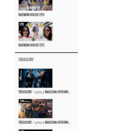
BAEMON HOUSE EP.6
BAEMON HOUSE EP.5
TREASURE
TREASURE – ‘난리나 (NALLY-NA) (HYUNHAYO)’ DANCE PERFORMANCE VIDEO
TREASURE – ‘난리나 (NALLY-NA) (HYUNHAYO)’ M/V