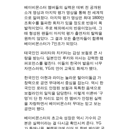
베이비몬스터 멤버들의 실력은 데뷔 전 공개된
소개 영상과 마지막 평가 영상을 통해 전 세계적
으로 알려졌다. 마지막 평가 영상은 최대 1800만
조회수를 돌파한 회차가 있을 정도로 반응이 폭
발적이었다. 주로 해외에서의 반응이었는데, 그
때 형성된 팬들이 마지막 평가 출연자의 탈락을
원하지 않았다. 그 결과 모든 출연자들이 합류해
베이비몬스터가 7인조가 되었다.
태국인인 파리타와 치키타는 감성 보컬로 큰 사
랑을 받는다. 일본인인 루카와 아사는 강력한 랩
퍼포먼스를 펼친다. 이들의 한국어 발음이 너무
자연스러워, YG의 언어 교육도 화제가 됐다,
한국인인 아현과 라미는 놀라운 탈아이돌급 가
창력으로 공연 무대에서 중심을 잡는다. 역시 한
국인인 로라도 안정된 보컬과 독특한 음색으로
보컬라인의 일익을 담당한다. 이렇게 이른바 ‘구
멍’이 단 한 자리도 없이 전 멤버가 안정된 실력
을 자랑하면서 베이비몬스터 무대는 믿고 보는
공연이 됐다.
베이비몬스터의 초고속 성장은 역시 가수의 근
본은 실력이라는 걸 다시금 확인시켜 준다. YG
가 투애니원, 블랙핑크에 이어 또 한번 케이팝 국