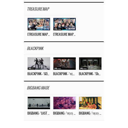
TREASURE MAP
[TREASURE MAP] EP.77 🥲 우리 트레저 겁쟁이 아닙니다 🤚 기묘한 전시회
[TREASURE MAP] EP.77 🕯️ THE STRANGE EXHIBITION 🕰️ TEASER
BLACKPINK
BLACKPINK – ‘GO’ M/V
BLACKPINK – ‘뛰어(JUMP)’ M/V
BLACKPINK – ‘Shut Down’ DANCE PERFORMANCE VIDEO
BIGBANG MADE
BIGBANG – ‘LAST DANCE’ M/V MAKING FILM
BIGBANG – ‘에라 모르겠다 (FXXK IT)’ M/V MAKING FILM
BIGBANG – ‘에라 모르겠다(FXXK IT)’ M/V