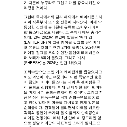
기 때문에 누구라도 그런 기대를 충족시키긴 어
려웠을 것이다.
그런데 국내에서와 달리 해외에서 베이비몬스터
데뷔 직후부터 뜨거운 반응이 나타났다. 이제 막
등장한 신인에 불과한데 유튜브 조회수가 케이
팝 톱스타급으로 나왔다. 그 수치가 매우 충격적
인데, 일단 2023년 연말에 발표된 ‘배터 업
(BATTER UP)’이 그해 케이팝 걸그룹 뮤직비디
오 유튜브 조회수 연간 2위에 올랐다. 2024년엔
케이팝 걸그룹 조회수 연간 톱텐에 베이비몬스
터 노래가 5곡이 올랐다. 그리고 ‘쉬시
(SHEESH)’는 2024년 연간 1위였다.
조회수만으만 보면 거의 케이팝계를 휩쓸었다고
해도 과언이 아닌 수준이다. 이런 폭발적인 호응
에 힘입어 베이비몬스터는 데뷔 후 팬미팅을 국
제 순회로 진행했다. 이제 갓 데뷔한 팀이 팬미팅
을 마치 세계 순회공연처럼 한 것이다. 그리고 지
금은 정식 단독공연을 국제 순회공연으로 치르
고 있다. 얼마 전 미국을 다녀왔고 현재 일본을
순회중이다. 관객들이 몰리면서 미국을 비롯한
각국의 공연이 추가돼 올 여름까지 순회공연이
이어질 전망이다. 데뷔 1년 만에 이 정도라면 앞
으로 정말 케이팝의 대표적인 스타가 될지도 모