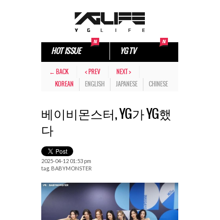
HOT ISSUE
YG TV
← BACK
< PREV
NEXT >
KOREAN
ENGLISH
JAPANESE
CHINESE
베이비몬스터, YG가 YG했
다
2025-04-12 01:53 pm
tag.
BABYMONSTER