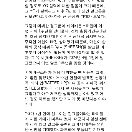
준이라는 소문까지 있다. 누리꾼들이 이런 말을
할 정도로 YG 실력에 대한 믿음이 크기 때문에,
그 YG가 블랙핑크 이후 7년 만에 신인 걸그룹을
선보인다고 하자 아주 큰 관심과 기대가 모였다.
그렇게 데뷔한 걸그룹이 베이비몬스터인데 어느
덧 데뷔 1주년을 맞이했다. 전체 활동기간은 1년
이 조금 넘지만 데뷔 이전 선공개곡 당시엔 팀의
주축인 아현이 빠진 상태였기 때문에, 아현이 합
류해 공식 데뷔곡 ‘쉬시(SHEESH)’를 발표한 이
후부터 정상적인 활동이 이루어졌다고 할 수 있
다. 그 ‘쉬시(SHEESH)’가 2024년 4월 1일에 발
표됐으니 이번 달로 1주년을 맞은 것이다.
베이비몬스터가 처음 데뷔했을 땐 반응이 그렇
게 좋진 않았었다. 2023년 연말에 발표된 선공개
곡 ‘배터 업(BATTER UP)’이나 공식 데뷔곡 ‘쉬시
(SHEESH)’가 국내에서 큰 사랑을 받지 못했다.
그렇다고 아주 저조한 성적까지는 아니었고 어
느 정도 히트는 했지만 기대에 못 미쳤다는 이야
기다.
YG가 7년 만에 선보이는 걸그룹이라는 타이틀
에 대한 기대가 너무나 컸다. 더군다나 앞선 선배
가 세계 최고 걸그룹 블랙핑크여서 대중은 엄청
난 신인을 기대했다. 과도하게 부풀려진 기대였