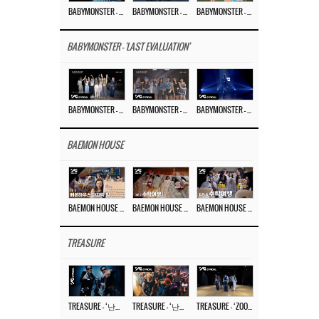
BABYMONSTER – ‘MOON’ M/V
BABYMONSTER – ‘MOON’ PERFORMANCE VIDEO
BABYMONSTER – ‘I LIKE IT’ M/V
BABYMONSTER - 'LAST EVALUATION'
BABYMONSTER – ‘Last Evaluation’ EP.8
BABYMONSTER – ‘Last Evaluation’ EP.7
BABYMONSTER – ‘Last Evaluation’ EP.6
BAEMON HOUSE
BAEMON HOUSE EP.8
BAEMON HOUSE EP.7
BAEMON HOUSE EP.6
TREASURE
TREASURE – ‘난리나 (NALLY-NA) (HYUNHAYO)’ DANCE PERFORMANCE VIDEO
TREASURE – ‘난리나 (NALLY-NA) (HYUNHAYO)’ M/V
TREASURE – ‘ZOOM ZOOM’ DANCE PRACTICE VIDEO