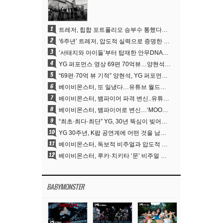
1
트레저, 힙합 포트폴리오 승부수 통했다…데뷔 6주년 새 도약
2
‘6주년’ 트레저, 압도적 실력으로 증명한 ‘YG의 보물’ 진가
3
‘서태지와 아이들’부터 탑재한 안무DNA…양현석, YG 퍼포먼스 비디오 70억 뷰 신화의 시작
4
YG 퍼포먼스 영상 69편 70억뷰…양현석 제작 철학 통했다
5
“69편·70억 뷰 기적” 양현석, YG 퍼포먼스 비디오 100% 직접 만든 이유
6
베이비몬스터, 또 일냈다…유튜브 월드와이드 1위
7
베이비몬스터, 뱀파이어 파격 변신..유튜브 트렌딩 1위 직행
8
베이비몬스터, 뱀파이어로 변신…‘MOON’으로 찍은 3개월 프로젝트
9
“최초·최다·최단” YG, 30년 뚝심이 빚어낸 K팝 투어의 새 지평
10
YG 30주년, K팝 공연계에 어떤 것을 남겼나
11
베이비몬스터, 독보적 비주얼과 압도적 소화력..’MOON’
12
베이비몬스터, 루카·치키타 ‘문’ 비주얼 공개…절제된 카리스마·유니크 비주얼
BABYMONSTER