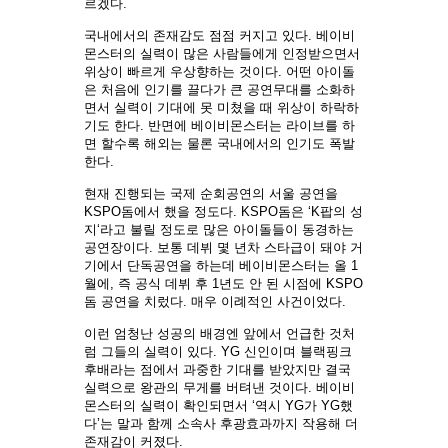
르겠다.
국내에서의 존재감도 점점 커지고 있다. 베이비
몬스터의 실력이 많은 사람들에게 인정받으면서
위상이 빠르게 우상향하는 것이다. 어떤 아이돌
은 처음에 인기를 끌다가 큰 공연무대를 소화하
면서 실력이 기대에 못 미쳤을 때 위상이 하락하
기도 한다. 반면에 베이비몬스터는 라이브를 하
면 할수록 해외는 물론 국내에서의 인기도 폭발
한다.
현재 진행되는 국제 순회공연의 서울 공연을
KSPO돔에서 했을 정도다. KSPO돔은 ‘K팝의 성
지‘라고 불릴 정도로 많은 아이돌들이 동경하는
공연장이다. 보통 데뷔 몇 년차 스타급이 돼야 거
기에서 단독공연을 하는데 베이비몬스터는 올 1
월에, 즉 공식 데뷔 후 1년도 안 된 시점에 KSPO
돔 공연을 치렀다. 매우 이례적인 사건이었다.
이런 엄청난 성공의 배경엔 앞에서 언급한 것처
럼 그들의 실력이 있다. YG 신인이며 블랙핑크
후배라는 점에서 과중한 기대를 받았지만 결국
실력으로 왕관의 무게를 버텨낸 것이다. 베이비
몬스터의 실력이 확인되면서 ‘역시 YG가 YG했
다’는 말과 함께 소속사 후광효과까지 작용해 더
존재감이 커졌다.