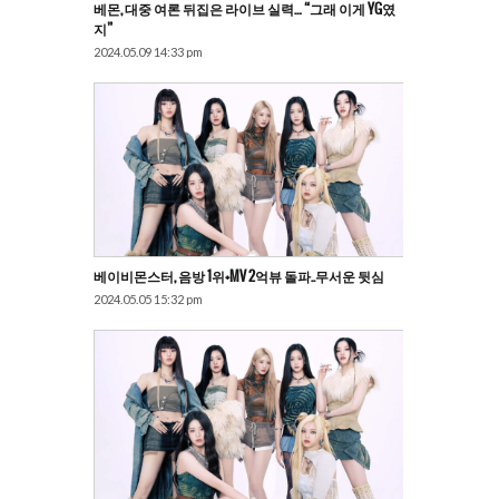
베몬, 대중 여론 뒤집은 라이브 실력… “그래 이게 YG였
지”
2024.05.09 14:33 pm
베이비몬스터, 음방 1위+MV 2억뷰 돌파..무서운 뒷심
2024.05.05 15:32 pm