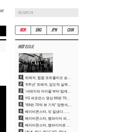
ist
KOR
ENG
JPN
CHN
HOT
ISSUE
트레저, 힙합 포트폴리오 승부수 통했다…데뷔 6주년 새 도약
‘6주년’ 트레저, 압도적 실력으로 증명한 ‘YG의 보물’ 진가
‘서태지와 아이들’부터 탑재한 안무DNA…양현석, YG 퍼포먼스 비디오 70억 뷰 신화의 시작
YG 퍼포먼스 영상 69편 70억뷰…양현석 제작 철학 통했다
“69편·70억 뷰 기적” 양현석, YG 퍼포먼스 비디오 100% 직접 만든 이유
베이비몬스터, 또 일냈다…유튜브 월드와이드 1위
베이비몬스터, 뱀파이어 파격 변신..유튜브 트렌딩 1위 직행
베이비몬스터, 뱀파이어로 변신…‘MOON’으로 찍은 3개월 프로젝트