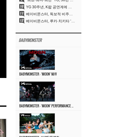
“최초·최다·최단” YG, 30년 뚝심이 빚어낸 K팝 투어의 새 지평
YG 30주년, K팝 공연계에 어떤 것을 남겼나
베이비몬스터, 독보적 비주얼과 압도적 소화력..’MOON’
베이비몬스터, 루카·치키타 ‘문’ 비주얼 공개…절제된 카리스마·유니크 비주얼
BABYMONSTER
BABYMONSTER – ‘MOON’ M/V
BABYMONSTER – ‘MOON’ PERFORMANCE VIDEO