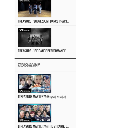
TREASURE – ‘ZOOM ZOOM’ DANCE PRACTICE VIDEO
TREASURE – ‘IF I’ DANCE PERFORMANCE VIDEO
TREASURE MAP
[TREASURE MAP] EP.77 🥲 우리 트레저 겁쟁이 아닙니다 🤚 기묘한 전시회
[TREASURE MAP] EP.77 🕯️ THE STRANGE EXHIBITION 🕰️ TEASER