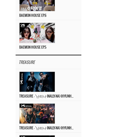
BAEMON HOUSE EP.6
BAEMON HOUSE EP.5
TREASURE
TREASURE – ‘난리나 (NALLY-NA) (HYUNHAYO)’ DANCE PERFORMANCE VIDEO
TREASURE – ‘난리나 (NALLY-NA) (HYUNHAYO)’ M/V