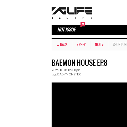
HOT ISSUE
← BACK
< PREV
NEXT >
SHORT UR
BAEMON HOUSE EP.8
2025-10-31 06:00 pm
tag.
BABYMONSTER