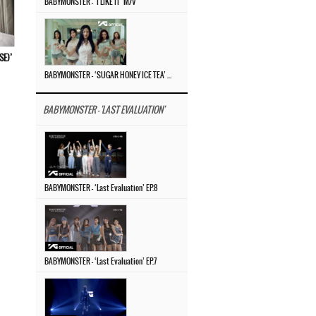
BABYMONSTER – ‘I LIKE IT’ M/V
E)’
BABYMONSTER – ‘SUGAR HONEY ICE TEA’ M/V
BABYMONSTER - 'LAST EVALUATION'
BABYMONSTER – ‘Last Evaluation’ EP.8
BABYMONSTER – ‘Last Evaluation’ EP.7