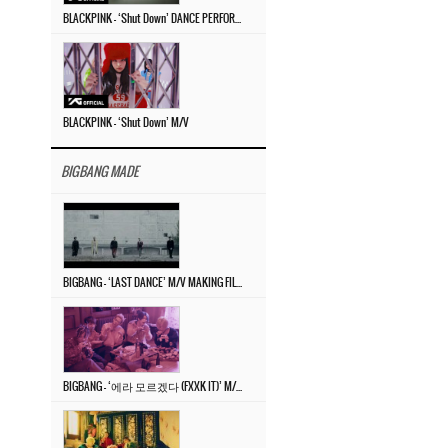
BLACKPINK – ‘Shut Down’ DANCE PERFORMANCE VIDEO
BLACKPINK – ‘Shut Down’ M/V
BIGBANG MADE
BIGBANG – ‘LAST DANCE’ M/V MAKING FILM
BIGBANG – ‘에라 모르겠다 (FXXK IT)’ M/V MAKING FILM