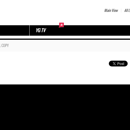
Main View
All L
YG TV
L COPY