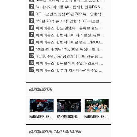
‘6주년’ 트레저, 압도적 실력으로 증명한 ‘YG의 보물’ 진가
3
‘서태지와 아이들’부터 탑재한 안무DNA…양현석, YG 퍼포먼스 비디오 70억 뷰 신화의 시작
4
YG 퍼포먼스 영상 69편 70억뷰…양현석 제작 철학 통했다
5
“69편·70억 뷰 기적” 양현석, YG 퍼포먼스 비디오 100% 직접 만든 이유
6
베이비몬스터, 또 일냈다…유튜브 월드와이드 1위
7
베이비몬스터, 뱀파이어 파격 변신..유튜브 트렌딩 1위 직행
8
베이비몬스터, 뱀파이어로 변신…‘MOON’으로 찍은 3개월 프로젝트
9
“최초·최다·최단” YG, 30년 뚝심이 빚어낸 K팝 투어의 새 지평
10
YG 30주년, K팝 공연계에 어떤 것을 남겼나
11
베이비몬스터, 독보적 비주얼과 압도적 소화력..’MOON’
12
베이비몬스터, 루카·치키타 ‘문’ 비주얼 공개…절제된 카리스마·유니크 비주얼
BABYMONSTER
BABYMONSTER – ‘MOON’ M/V
BABYMONSTER – ‘MOON’ PERFORMANCE VIDEO
BABYMONSTER – ‘I LIKE IT’ M/V
BABYMONSTER - 'LAST EVALUATION'