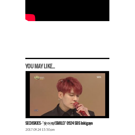
YOU MAY LIKE...
SECHSKIES – ‘웃어줘(SMILE)’ 0924 SBS Inkigayo
2017.09.24 15:50 pm