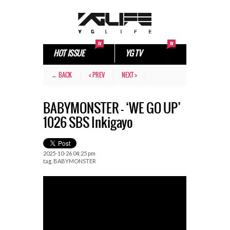
HOT ISSUE
YG TV
← BACK
< PREV
NEXT >
BABYMONSTER – ‘WE GO UP’
1026 SBS Inkigayo
2025-10-26 04:25 pm
tag.
BABYMONSTER