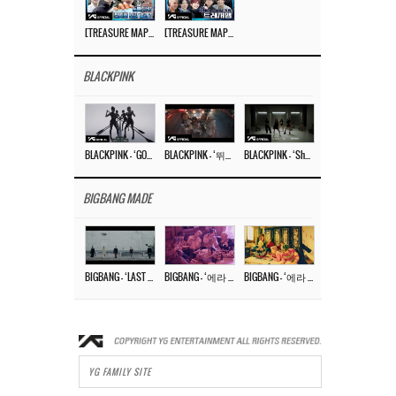
[TREASURE MAP] EP.77 🥲 우리 트레저 겁쟁이 아닙니다 🤚 기묘한 전시회
[TREASURE MAP] EP.77 🕯️ THE STRANGE EXHIBITION 🕰️ TEASER
BLACKPINK
BLACKPINK – ‘GO’ M/V
BLACKPINK – ‘뛰어(JUMP)’ M/V
BLACKPINK – ‘Shut Down’ DANCE PERFORMANCE VIDEO
BIGBANG MADE
BIGBANG – ‘LAST DANCE’ M/V MAKING FILM
BIGBANG – ‘에라 모르겠다 (FXXK IT)’ M/V MAKING FILM
BIGBANG – ‘에라 모르겠다(FXXK IT)’ M/V
YG FAMILY SITE