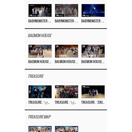
BABYMONSTER – ‘Last Evaluation’ EP.8
BABYMONSTER – ‘Last Evaluation’ EP.7
BABYMONSTER – ‘Last Evaluation’ EP.6
BAEMON HOUSE
BAEMON HOUSE EP.8
BAEMON HOUSE EP.7
BAEMON HOUSE EP.6
TREASURE
TREASURE – ‘난리나 (NALLY-NA) (HYUNHAYO)’ DANCE PERFORMANCE VIDEO
TREASURE – ‘난리나 (NALLY-NA) (HYUNHAYO)’ M/V
TREASURE – ‘ZOOM ZOOM’ DANCE PRACTICE VIDEO
TREASURE MAP