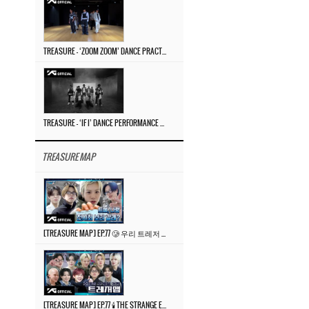
TREASURE – ‘ZOOM ZOOM’ DANCE PRACTICE VIDEO
TREASURE – ‘IF I’ DANCE PERFORMANCE VIDEO
TREASURE MAP
[TREASURE MAP] EP.77 🥲 우리 트레저 겁쟁이 아닙니다 🤚 기묘한 전시회
[TREASURE MAP] EP.77 🕯️ THE STRANGE EXHIBITION 🕰️ TEASER