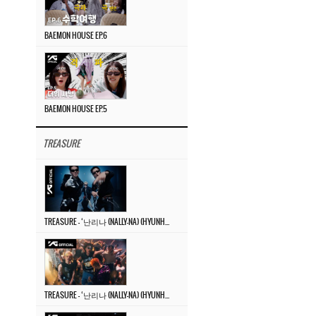
BAEMON HOUSE EP.6
BAEMON HOUSE EP.5
TREASURE
TREASURE – ‘난리나 (NALLY-NA) (HYUNHAYO)’ DANCE PERFORMANCE VIDEO
TREASURE – ‘난리나 (NALLY-NA) (HYUNHAYO)’ M/V