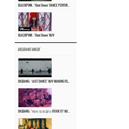
BLACKPINK – ‘Shut Down’ DANCE PERFORMANCE VIDEO
BLACKPINK – ‘Shut Down’ M/V
BIGBANG MADE
BIGBANG – ‘LAST DANCE’ M/V MAKING FILM
BIGBANG – ‘에라 모르겠다 (FXXK IT)’ M/V MAKING FILM