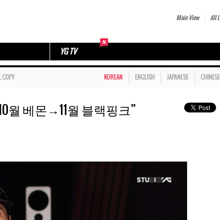
Main View
All L
YG TV
L COPY
KOREAN
ENGLISH
JAPANESE
CHINESE
10월 베몬→11월 블랙핑크”