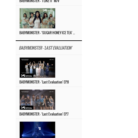
BABYMONSTER – ‘I LIKE IT’ M/V
BABYMONSTER – ‘SUGAR HONEY ICE TEA’ M/V
BABYMONSTER - 'LAST EVALUATION'
BABYMONSTER – ‘Last Evaluation’ EP.8
BABYMONSTER – ‘Last Evaluation’ EP.7