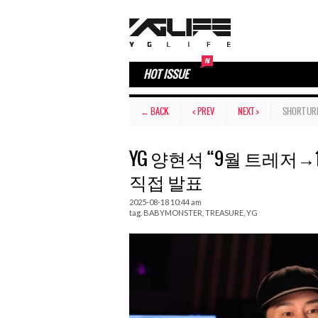
HOT ISSUE
← BACK
< PREV
NEXT >
SHORT UR
YG 양현석 “9월 트레저→
직접 발표
2025-08-18 10:44 am
tag.
BABYMONSTER
,
TREASURE
,
YG