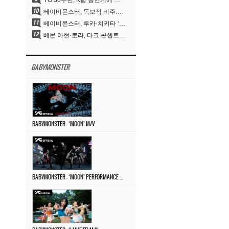
YG 30주년, K팝 공연계에 어떤 것을 남겼나
베이비몬스터, 독보적 비주얼과 압도적 소화력..’MOON’
베이비몬스터, 루카·치키타 ‘문’ 비주얼 공개…절제된 카리스마·유니크 비주얼
베몬 아현·로라, 다크 콘셉트 완벽 소화…’문’ 비주얼 포토 공개
BABYMONSTER
BABYMONSTER – ‘MOON’ M/V
BABYMONSTER – ‘MOON’ PERFORMANCE VIDEO