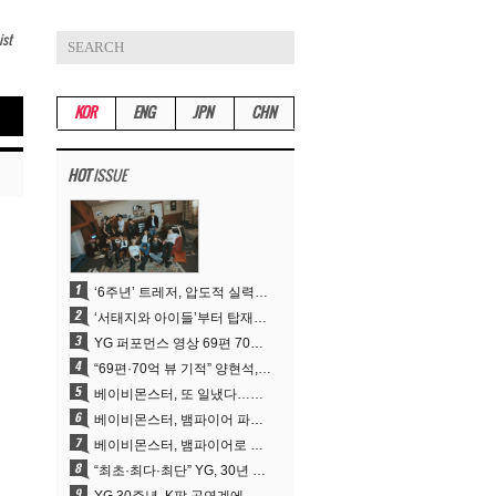
ist
KOR
ENG
JPN
CHN
HOT
ISSUE
‘6주년’ 트레저, 압도적 실력으로 증명한 ‘YG의 보물’ 진가
‘서태지와 아이들’부터 탑재한 안무DNA…양현석, YG 퍼포먼스 비디오 70억 뷰 신화의 시작
YG 퍼포먼스 영상 69편 70억뷰…양현석 제작 철학 통했다
“69편·70억 뷰 기적” 양현석, YG 퍼포먼스 비디오 100% 직접 만든 이유
베이비몬스터, 또 일냈다…유튜브 월드와이드 1위
베이비몬스터, 뱀파이어 파격 변신..유튜브 트렌딩 1위 직행
베이비몬스터, 뱀파이어로 변신…‘MOON’으로 찍은 3개월 프로젝트
“최초·최다·최단” YG, 30년 뚝심이 빚어낸 K팝 투어의 새 지평