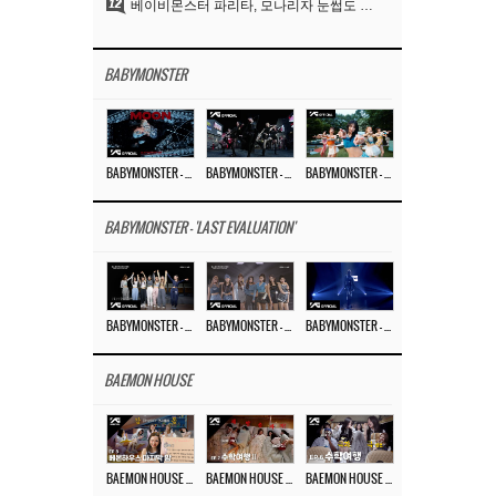
12
베이비몬스터 파리타, 모나리자 눈썹도 완벽 소화‥아사와 강렬 아우라
BABYMONSTER
BABYMONSTER – ‘MOON’ M/V
BABYMONSTER – ‘MOON’ PERFORMANCE VIDEO
BABYMONSTER – ‘I LIKE IT’ M/V
BABYMONSTER - 'LAST EVALUATION'
BABYMONSTER – ‘Last Evaluation’ EP.8
BABYMONSTER – ‘Last Evaluation’ EP.7
BABYMONSTER – ‘Last Evaluation’ EP.6
BAEMON HOUSE
BAEMON HOUSE EP.8
BAEMON HOUSE EP.7
BAEMON HOUSE EP.6