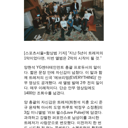
[스포츠서울=함상범 기자] “지난 5년이 트레저의
1막이었다면, 이번 앨범은 2막의 시작이 될 것.”
양현석 YG엔터테인먼트 총괄 프로듀서의 말이
다. 짧은 문장 안에 자신감이 넘쳤다. 이 말과 함
께 트레저의 신곡 ‘에브리띵(EVERYTHING)’ 안
무 영상도 공개했다. 새 앨범 발매 2주 전의 일이
다. 매우 이례적이다. 단순 안무 영상임에도
1400만 조회수를 넘겼다.
양 총괄의 자신감은 트레저(최현석 지훈 요시 준
규 윤재혁 아사히 도영 하루토 박정우 소정환)의
3집 미니앨범 ‘러브 펄스(Love Pulse)’에 담겼다.
과격하고 강렬한 퍼포먼스로 남성미를 과시한
트레저가 사랑꾼으로 변모했다. 이전까지 한 번
도 시도한 적 없는 콘셉트다. 스펙트럼의 확장을