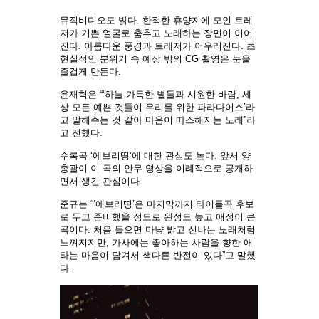
뮤직비디오도 밝다. 한적한 휴양지에 모인 트레
저가 기쁜 얼굴로 춤추고 노래하는 장면이 이어
진다. 아름다운 풍경과 트레저가 어우러진다. 초
현실적인 분위기 속 예상 밖의 CG 촬영은 눈을
즐겁게 만든다.
윤재혁은 “‘하늘 가득한 별들과 시원한 바람, 세
상 모든 예쁜 것들이 우리를 위한 파라다이스’라
고 말해주는 것 같아 마음이 따스해지는 노래”라
고 전했다.
수록곡 ‘에브리띵’에 대한 관심도 높다. 앞서 양
총괄이 이 곡의 안무 영상을 이례적으로 공개하
면서 생긴 관심이다.
준규는 “‘에브리띵’은 마지막까지 타이틀곡 후보
로 두고 준비했을 정도로 완성도 높고 애정이 큰
곡이다. 처음 들으면 마냥 밝고 신나는 노래처럼
느껴지지만, 가사에는 좋아하는 사람을 향한 애
타는 마음이 담겨서 색다른 반전이 있다”고 말했
다.