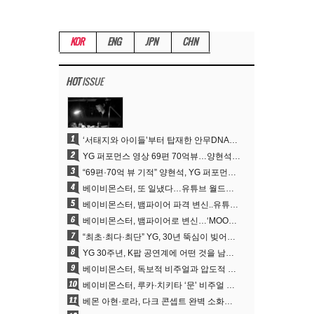
KOR
ENG
JPN
CHN
HOT
ISSUE
1
‘서태지와 아이들’부터 탑재한 안무DNA…양현석, YG 퍼포먼스 비디오 70억 뷰 신화의 시작
2
YG 퍼포먼스 영상 69편 70억뷰…양현석 제작 철학 통했다
3
“69편·70억 뷰 기적” 양현석, YG 퍼포먼스 비디오 100% 직접 만든 이유
4
베이비몬스터, 또 일냈다…유튜브 월드와이드 1위
5
베이비몬스터, 뱀파이어 파격 변신..유튜브 트렌딩 1위 직행
6
베이비몬스터, 뱀파이어로 변신…‘MOON’으로 찍은 3개월 프로젝트
7
“최초·최다·최단” YG, 30년 뚝심이 빚어낸 K팝 투어의 새 지평
8
YG 30주년, K팝 공연계에 어떤 것을 남겼나
9
베이비몬스터, 독보적 비주얼과 압도적 소화력..’MOON’
10
베이비몬스터, 루카·치키타 ‘문’ 비주얼 공개…절제된 카리스마·유니크 비주얼
11
베몬 아현·로라, 다크 콘셉트 완벽 소화…’문’ 비주얼 포토 공개