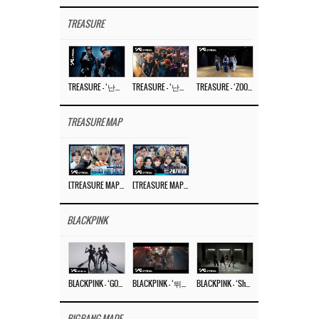
TREASURE
TREASURE – ‘난리나 (NALLY-NA) (HYUNHAYO)’ DANCE PERFORMANCE VIDEO
TREASURE – ‘난리나 (NALLY-NA) (HYUNHAYO)’ M/V
TREASURE – ‘ZOOM ZOOM’ DANCE PRACTICE VIDEO
TREASURE MAP
[TREASURE MAP] EP.77 🥲 우리 트레저 겁쟁이 아닙니다 🤚 기묘한 전시회
[TREASURE MAP] EP.77 🕯️ THE STRANGE EXHIBITION 🕰️ TEASER
BLACKPINK
BLACKPINK – ‘GO’ M/V
BLACKPINK – ‘뛰어(JUMP)’ M/V
BLACKPINK – ‘Shut Down’ DANCE PERFORMANCE VIDEO