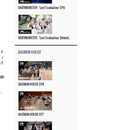
BABYMONSTER – ‘Last Evaluation’ EP.6
BABYMONSTER – ‘Last Evaluation’ Behind The Scenes #4
『Ｐ
BAEMON HOUSE
ディ
録さ
の瞬
BAEMON HOUSE EP.8
だ。
BAEMON HOUSE EP.7