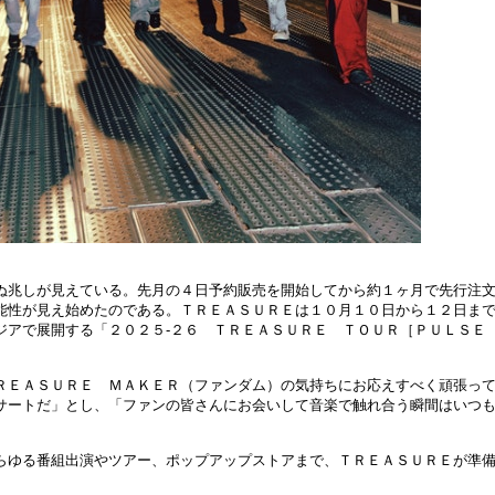
ぬ兆しが見えている。先月の４日予約販売を開始してから約１ヶ月で先行注
能性が見え始めたのである。ＴＲＥＡＳＵＲＥは１０月１０日から１２日ま
ジアで展開する「２０２５‐２６ ＴＲＥＡＳＵＲＥ ＴＯＵＲ［ＰＵＬＳＥ
ＲＥＡＳＵＲＥ ＭＡＫＥＲ（ファンダム）の気持ちにお応えすべく頑張っ
サートだ」とし、「ファンの皆さんにお会いして音楽で触れ合う瞬間はいつ
らゆる番組出演やツアー、ポップアップストアまで、ＴＲＥＡＳＵＲＥが準