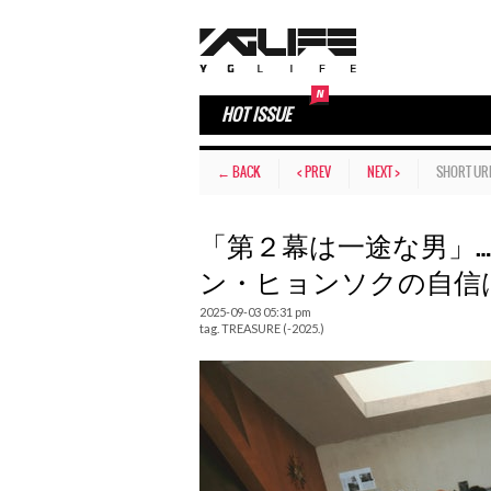
HOT ISSUE
← BACK
< PREV
NEXT >
SHORT UR
「第２幕は一途な男」
ン・ヒョンソクの自信
2025-09-03 05:31 pm
tag.
TREASURE (-2025.)