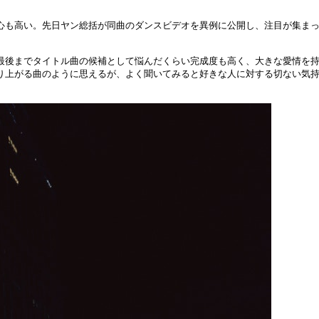
心も高い。先日ヤン総括が同曲のダンスビデオを異例に公開し、注目が集ま
最後までタイトル曲の候補として悩んだくらい完成度も高く、大きな愛情を
り上がる曲のように思えるが、よく聞いてみると好きな人に対する切ない気