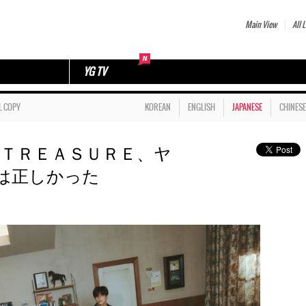
Main View
All L
YG TV
L COPY
KOREAN
ENGLISH
JAPANESE
CHINESE
…ＴＲＥＡＳＵＲＥ、ヤ
は正しかった