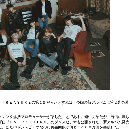
５年がＴＲＥＡＳＵＲＥの第１幕だったとすれば、今回の新アルバムは第２幕の幕
ョンソク総括プロデューサーが話したことである。短い文章だが、自信に満
新曲『ＥＶＥＲＹＴＨＩＮＧ』のダンスビデオも公開された。新アルバム発
た。ただのダンスビデオなのに再生回数が何と１４００万回を突破した。