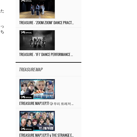
った
TREASURE – ‘ZOOM ZOOM’ DANCE PRACTICE VIDEO
持っ
持ち
TREASURE – ‘IF I’ DANCE PERFORMANCE VIDEO
TREASURE MAP
[TREASURE MAP] EP.77 🥲 우리 트레저 겁쟁이 아닙니다 🤚 기묘한 전시회
[TREASURE MAP] EP.77 🕯️ THE STRANGE EXHIBITION 🕰️ TEASER