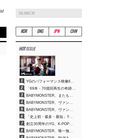
ist
KOR
ENG
JPN
CHN
HOT
ISSUE
YGのパフォーマンス映像69本が累計70億回再生…YANG HYUN SUKの制作哲学が実を結ぶ
「69本・70億回再生の奇跡」YANG HYUN SUK、YGのパフォーマンスビデオを100％自ら手掛けた理由
BABYMONSTER、またも快挙…YouTubeワールドワイドトレンドで1位に
BABYMONSTER、ヴァンパイアに大胆変身…YouTubeトレンド1位を獲得
BABYMONSTER、ヴァンパイアに変身…「MOON」で3か月にわたるプロジェクトを締めくくる
「史上初・最多・最短」YG、30年の揺るぎない信念が切り開いたK-POPツアーの新境地
創立30周年のYG、K-POP公演界に何を残したのか
BABYMONSTER、唯一無二のビジュアルと圧倒的な表現力…『MOON』