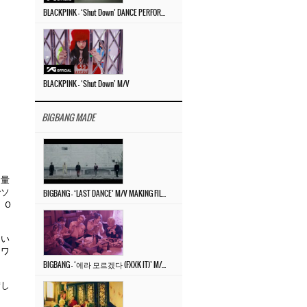
BLACKPINK – ‘Shut Down’ DANCE PERFORMANCE VIDEO
BLACKPINK – ‘Shut Down’ M/V
BIGBANG MADE
文量
でソ
BIGBANG – ‘LAST DANCE’ M/V MAKING FILM
 Ｏ
てい
もワ
BIGBANG – ‘에라 모르겠다 (FXXK IT)’ M/V MAKING FILM
備し