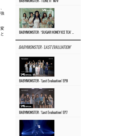
BABYMONSTER – ‘I LIKE IT’ M/V
ン、
で強
度変
BABYMONSTER – ‘SUGAR HONEY ICE TEA’ M/V
」と
BABYMONSTER - 'LAST EVALUATION'
BABYMONSTER – ‘Last Evaluation’ EP.8
BABYMONSTER – ‘Last Evaluation’ EP.7