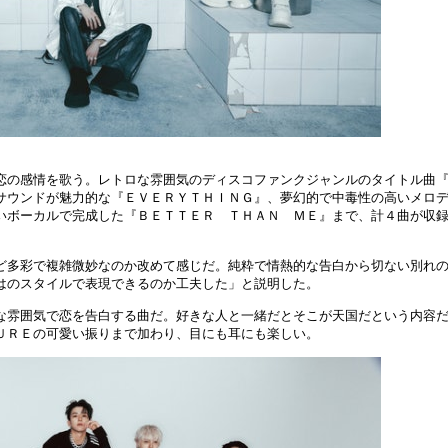
恋の感情を歌う。レトロな雰囲気のディスコファンクジャンルのタイトル曲
サウンドが魅力的な『ＥＶＥＲＹＴＨＩＮＧ』、夢幻的で中毒性の高いメロ
いボーカルで完成した『ＢＥＴＴＥＲ ＴＨＡＮ ＭＥ』まで、計４曲が収
ど多彩で複雑微妙なのか改めて感じだ。純粋で情熱的な告白から切ない別れ
はのスタイルで表現できるのか工夫した」と説明した。
な雰囲気で恋を告白する曲だ。好きな人と一緒だとそこが天国だという内容
ＵＲＥの可愛い振りまで加わり、目にも耳にも楽しい。