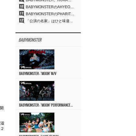
BABYMONSTER、RUKA＆CHIQUITAの「MOON」ビジュアルを公開…洗練されたカリスマ性・ユニークなビジュアル
BABYMONSTERのAHYEON＆RORA、ダークコンセプトを完璧に表現…「MOON」ビジュアルフォト公開
BABYMONSTERのPHARITA、「モナリザ眉」も完璧にものにする…ASAと放つ強烈なオーラ
「公演の名家」はひと味違う…YG、30年にわたり積み重ねてきた「体験する音楽」の力
BABYMONSTER
BABYMONSTER – ‘MOON’ M/V
BABYMONSTER – ‘MOON’ PERFORMANCE VIDEO
開
ち溢
売２