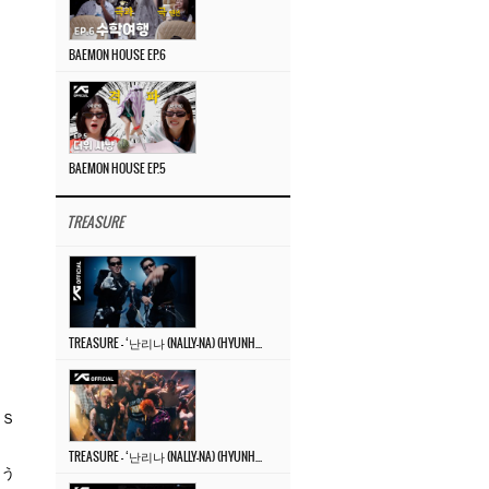
BAEMON HOUSE EP.6
BAEMON HOUSE EP.5
TREASURE
TREASURE – ‘난리나 (NALLY-NA) (HYUNHAYO)’ DANCE PERFORMANCE VIDEO
ＡＳ
TREASURE – ‘난리나 (NALLY-NA) (HYUNHAYO)’ M/V
よう