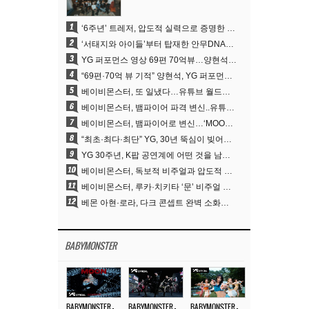
1
‘6주년’ 트레저, 압도적 실력으로 증명한 ‘YG의 보물’ 진가
2
‘서태지와 아이들’부터 탑재한 안무DNA…양현석, YG 퍼포먼스 비디오 70억 뷰 신화의 시작
3
YG 퍼포먼스 영상 69편 70억뷰…양현석 제작 철학 통했다
4
“69편·70억 뷰 기적” 양현석, YG 퍼포먼스 비디오 100% 직접 만든 이유
5
베이비몬스터, 또 일냈다…유튜브 월드와이드 1위
6
베이비몬스터, 뱀파이어 파격 변신..유튜브 트렌딩 1위 직행
7
베이비몬스터, 뱀파이어로 변신…‘MOON’으로 찍은 3개월 프로젝트
8
“최초·최다·최단” YG, 30년 뚝심이 빚어낸 K팝 투어의 새 지평
9
YG 30주년, K팝 공연계에 어떤 것을 남겼나
10
베이비몬스터, 독보적 비주얼과 압도적 소화력..’MOON’
11
베이비몬스터, 루카·치키타 ‘문’ 비주얼 공개…절제된 카리스마·유니크 비주얼
12
베몬 아현·로라, 다크 콘셉트 완벽 소화…’문’ 비주얼 포토 공개
BABYMONSTER
BABYMONSTER – ‘MOON’ M/V
BABYMONSTER – ‘MOON’ PERFORMANCE VIDEO
BABYMONSTER – ‘I LIKE IT’ M/V