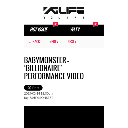
HOT ISSUE
YG TV
← BACK
< PREV
NEXT >
BABYMONSTER –
‘BILLIONAIRE’
PERFORMANCE VIDEO
2025-02-14 12:00 am
tag.
BABYMONSTER