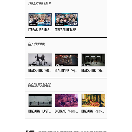
TREASURE MAP
[TREASURE MAP] EP.77 🥲 우리 트레저 겁쟁이 아닙니다 🤚 기묘한 전시회
[TREASURE MAP] EP.77 🕯️ THE STRANGE EXHIBITION 🕰️ TEASER
BLACKPINK
BLACKPINK – ‘GO’ M/V
BLACKPINK – ‘뛰어(JUMP)’ M/V
BLACKPINK – ‘Shut Down’ DANCE PERFORMANCE VIDEO
BIGBANG MADE
BIGBANG – ‘LAST DANCE’ M/V MAKING FILM
BIGBANG – ‘에라 모르겠다 (FXXK IT)’ M/V MAKING FILM
BIGBANG – ‘에라 모르겠다(FXXK IT)’ M/V