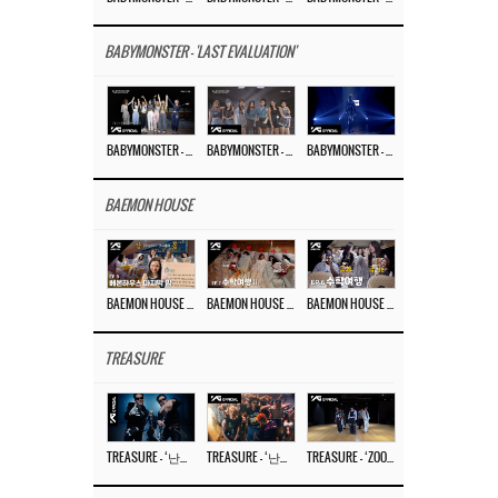
BABYMONSTER - 'LAST EVALUATION'
BABYMONSTER – ‘Last Evaluation’ EP.8
BABYMONSTER – ‘Last Evaluation’ EP.7
BABYMONSTER – ‘Last Evaluation’ EP.6
BAEMON HOUSE
BAEMON HOUSE EP.8
BAEMON HOUSE EP.7
BAEMON HOUSE EP.6
TREASURE
TREASURE – ‘난리나 (NALLY-NA) (HYUNHAYO)’ DANCE PERFORMANCE VIDEO
TREASURE – ‘난리나 (NALLY-NA) (HYUNHAYO)’ M/V
TREASURE – ‘ZOOM ZOOM’ DANCE PRACTICE VIDEO