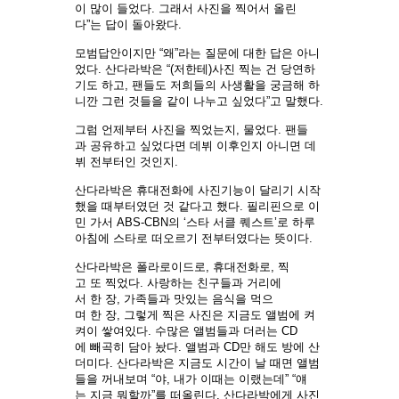
이 많이 들었다. 그래서 사진을 찍어서 올린
다”는 답이 돌아왔다.
모범답안이지만 “왜”라는 질문에 대한 답은 아니
었다. 산다라박은 “(저한테)사진 찍는 건 당연하
기도 하고, 팬들도 저희들의 사생활을 궁금해 하
니깐 그런 것들을 같이 나누고 싶었다”고 말했다.
그럼 언제부터 사진을 찍었는지, 물었다. 팬들
과 공유하고 싶었다면 데뷔 이후인지 아니면 데
뷔 전부터인 것인지.
산다라박은 휴대전화에 사진기능이 달리기 시작
했을 때부터였던 것 같다고 했다. 필리핀으로 이
민 가서 ABS-CBN의 ‘스타 서클 퀘스트’로 하루
아침에 스타로 떠오르기 전부터였다는 뜻이다.
산다라박은 폴라로이드로, 휴대전화로, 찍
고 또 찍었다. 사랑하는 친구들과 거리에
서 한 장, 가족들과 맛있는 음식을 먹으
며 한 장, 그렇게 찍은 사진은 지금도 앨범에 켜
켜이 쌓여있다. 수많은 앨범들과 더러는 CD
에 빼곡히 담아 놨다. 앨범과 CD만 해도 방에 산
더미다. 산다라박은 지금도 시간이 날 때면 앨범
들을 꺼내보며 “야, 내가 이때는 이랬는데” “얘
는 지금 뭐할까”를 떠올린다. 산다라박에게 사진