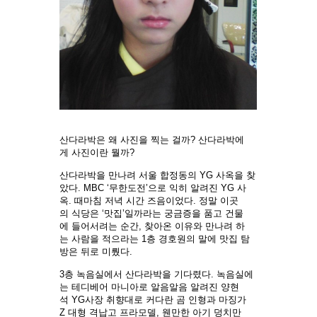
산다라박은 왜 사진을 찍는 걸까? 산다라박에
게 사진이란 뭘까?
산다라박을 만나려 서울 합정동의 YG 사옥을 찾
았다. MBC ‘무한도전’으로 익히 알려진 YG 사
옥. 때마침 저녁 시간 즈음이었다. 정말 이곳
의 식당은 ‘맛집’일까라는 궁금증을 품고 건물
에 들어서려는 순간, 찾아온 이유와 만나려 하
는 사람을 적으라는 1층 경호원의 말에 맛집 탐
방은 뒤로 미뤘다.
3층 녹음실에서 산다라박을 기다렸다. 녹음실에
는 테디베어 마니아로 알음알음 알려진 양현
석 YG사장 취향대로 커다란 곰 인형과 마징가
Z 대형 격납고 프라모델, 웬만한 아기 덩치만