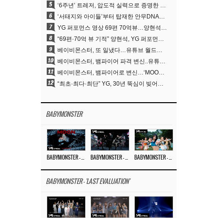
5
‘6주년’ 트레저, 압도적 실력으로 증명한 ‘YG의 보물’ 진가
6
‘서태지와 아이들’부터 탑재한 안무DNA…양현석, YG 퍼포먼스 비디오 70억 뷰 신화의 시작
7
YG 퍼포먼스 영상 69편 70억뷰…양현석 제작 철학 통했다
8
“69편·70억 뷰 기적” 양현석, YG 퍼포먼스 비디오 100% 직접 만든 이유
9
베이비몬스터, 또 일냈다…유튜브 월드와이드 1위
10
베이비몬스터, 뱀파이어 파격 변신..유튜브 트렌딩 1위 직행
11
베이비몬스터, 뱀파이어로 변신…‘MOON’으로 찍은 3개월 프로젝트
12
“최초·최다·최단” YG, 30년 뚝심이 빚어낸 K팝 투어의 새 지평
BABYMONSTER
BABYMONSTER – ‘MOON’ M/V
BABYMONSTER – ‘MOON’ PERFORMANCE VIDEO
BABYMONSTER – ‘I LIKE IT’ M/V
BABYMONSTER - 'LAST EVALUATION'