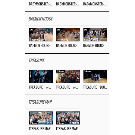
BABYMONSTER – ‘Last Evaluation’ EP.8
BABYMONSTER – ‘Last Evaluation’ EP.7
BABYMONSTER – ‘Last Evaluation’ EP.6
BAEMON HOUSE
BAEMON HOUSE EP.8
BAEMON HOUSE EP.7
BAEMON HOUSE EP.6
TREASURE
TREASURE – ‘난리나 (NALLY-NA) (HYUNHAYO)’ DANCE PERFORMANCE VIDEO
TREASURE – ‘난리나 (NALLY-NA) (HYUNHAYO)’ M/V
TREASURE – ‘ZOOM ZOOM’ DANCE PRACTICE VIDEO
TREASURE MAP
[TREASURE MAP] EP.77 🥲 우리 트레저 겁쟁이 아닙니다 🤚 기묘한 전시회
[TREASURE MAP] EP.77 🕯️ THE STRANGE EXHIBITION 🕰️ TEASER