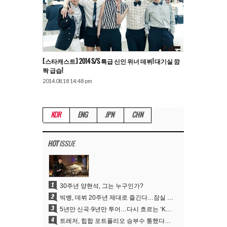
[스타캐스트] 2014 S/S 특급 신인 위너 데뷔! 대기실 깜
짝 급습!
2014.08.18 14:48 pm
KOR
ENG
JPN
CHN
HOT
ISSUE
1
30주년 양현석, 그는 누구인가?
2
빅뱅, 데뷔 20주년 제대로 즐긴다…잠실 뒤덮는 특별 이벤트→4년 만의 신곡
3
5년만 신곡·9년만 투어…다시 흐르는 ‘K팝 제왕’ 빅뱅의 시간
4
트레저, 힙합 포트폴리오 승부수 통했다…데뷔 6주년 새 도약