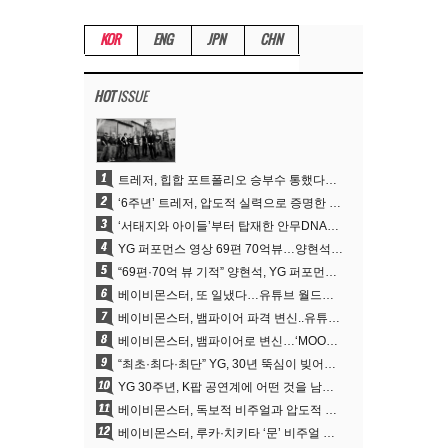
KOR
ENG
JPN
CHN
HOT
ISSUE
1
트레저, 힙합 포트폴리오 승부수 통했다…데뷔 6주년 새 도약
2
‘6주년’ 트레저, 압도적 실력으로 증명한 ‘YG의 보물’ 진가
3
‘서태지와 아이들’부터 탑재한 안무DNA…양현석, YG 퍼포먼스 비디오 70억 뷰 신화의 시작
4
YG 퍼포먼스 영상 69편 70억뷰…양현석 제작 철학 통했다
5
“69편·70억 뷰 기적” 양현석, YG 퍼포먼스 비디오 100% 직접 만든 이유
6
베이비몬스터, 또 일냈다…유튜브 월드와이드 1위
7
베이비몬스터, 뱀파이어 파격 변신..유튜브 트렌딩 1위 직행
8
베이비몬스터, 뱀파이어로 변신…‘MOON’으로 찍은 3개월 프로젝트
9
“최초·최다·최단” YG, 30년 뚝심이 빚어낸 K팝 투어의 새 지평
10
YG 30주년, K팝 공연계에 어떤 것을 남겼나
11
베이비몬스터, 독보적 비주얼과 압도적 소화력..’MOON’
12
베이비몬스터, 루카·치키타 ‘문’ 비주얼 공개…절제된 카리스마·유니크 비주얼