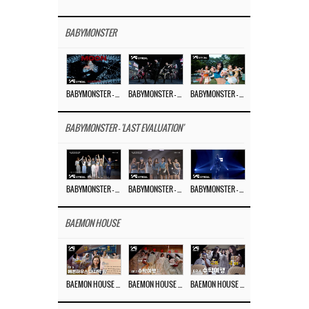
BABYMONSTER
BABYMONSTER – ‘MOON’ M/V
BABYMONSTER – ‘MOON’ PERFORMANCE VIDEO
BABYMONSTER – ‘I LIKE IT’ M/V
BABYMONSTER - 'LAST EVALUATION'
BABYMONSTER – ‘Last Evaluation’ EP.8
BABYMONSTER – ‘Last Evaluation’ EP.7
BABYMONSTER – ‘Last Evaluation’ EP.6
BAEMON HOUSE
BAEMON HOUSE EP.8
BAEMON HOUSE EP.7
BAEMON HOUSE EP.6