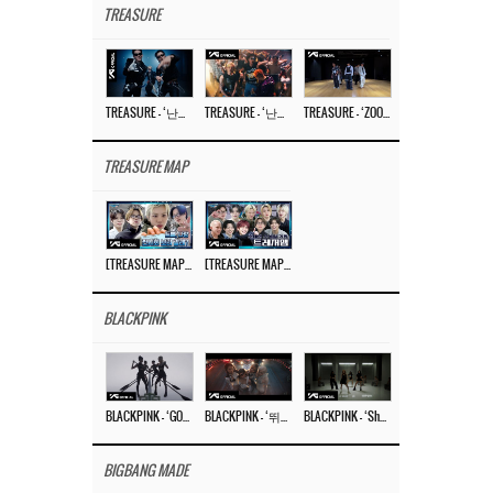
TREASURE
TREASURE – ‘난리나 (NALLY-NA) (HYUNHAYO)’ DANCE PERFORMANCE VIDEO
TREASURE – ‘난리나 (NALLY-NA) (HYUNHAYO)’ M/V
TREASURE – ‘ZOOM ZOOM’ DANCE PRACTICE VIDEO
TREASURE MAP
[TREASURE MAP] EP.77 🥲 우리 트레저 겁쟁이 아닙니다 🤚 기묘한 전시회
[TREASURE MAP] EP.77 🕯️ THE STRANGE EXHIBITION 🕰️ TEASER
BLACKPINK
BLACKPINK – ‘GO’ M/V
BLACKPINK – ‘뛰어(JUMP)’ M/V
BLACKPINK – ‘Shut Down’ DANCE PERFORMANCE VIDEO
BIGBANG MADE