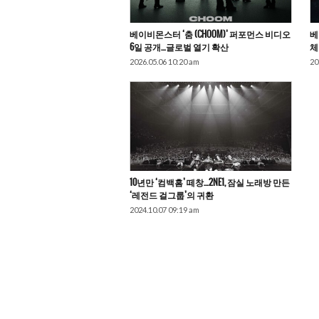
베이비몬스터 ‘춤 (CHOOM)’ 퍼포먼스 비디오
베
6일 공개…글로벌 열기 확산
체
2026.05.06 10:20 am
20
10년만 ‘컴백홈’ 떼창…2NE1, 잠실 노래방 만든
‘레전드 걸그룹’의 귀환
2024.10.07 09:19 am