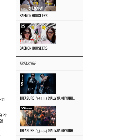
BAEMON HOUSE EP.6
BAEMON HOUSE EP.5
TREASURE
TREASURE – ‘난리나 (NALLY-NA) (HYUNHAYO)’ DANCE PERFORMANCE VIDEO
하고
 음악
 얻
TREASURE – ‘난리나 (NALLY-NA) (HYUNHAYO)’ M/V
히