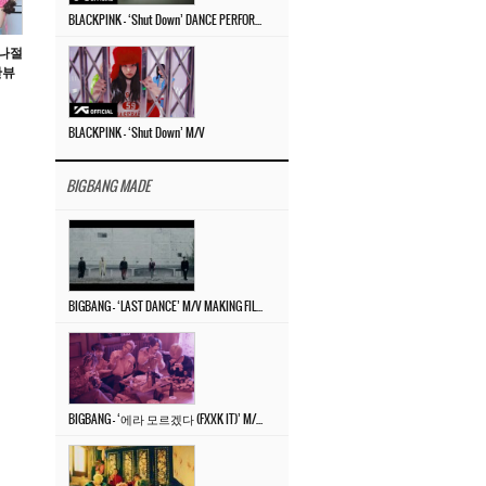
BLACKPINK – ‘Shut Down’ DANCE PERFORMANCE VIDEO
반나절
만뷰
BLACKPINK – ‘Shut Down’ M/V
BIGBANG MADE
BIGBANG – ‘LAST DANCE’ M/V MAKING FILM
BIGBANG – ‘에라 모르겠다 (FXXK IT)’ M/V MAKING FILM