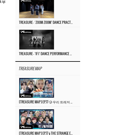
후부
TREASURE – ‘ZOOM ZOOM’ DANCE PRACTICE VIDEO
TREASURE – ‘IF I’ DANCE PERFORMANCE VIDEO
TREASURE MAP
[TREASURE MAP] EP.77 🥲 우리 트레저 겁쟁이 아닙니다 🤚 기묘한 전시회
[TREASURE MAP] EP.77 🕯️ THE STRANGE EXHIBITION 🕰️ TEASER