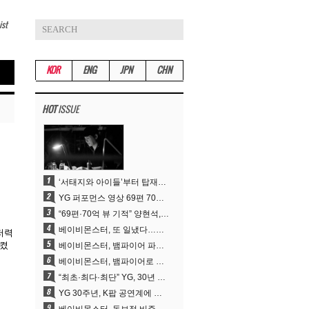
ist
KOR
ENG
JPN
CHN
HOT
ISSUE
‘서태지와 아이들’부터 탑재한 안무DNA…양현석, YG 퍼포먼스 비디오 70억 뷰 신화의 시작
YG 퍼포먼스 영상 69편 70억뷰…양현석 제작 철학 통했다
“69편·70억 뷰 기적” 양현석, YG 퍼포먼스 비디오 100% 직접 만든 이유
베이비몬스터, 또 일냈다…유튜브 월드와이드 1위
 저력
시켰
베이비몬스터, 뱀파이어 파격 변신..유튜브 트렌딩 1위 직행
베이비몬스터, 뱀파이어로 변신…‘MOON’으로 찍은 3개월 프로젝트
“최초·최다·최단” YG, 30년 뚝심이 빚어낸 K팝 투어의 새 지평
YG 30주년, K팝 공연계에 어떤 것을 남겼나