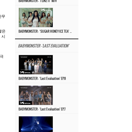
BABYMONSTER – ‘I LIKE IT’ M/V
안무
괄은
BABYMONSTER – ‘SUGAR HONEY ICE TEA’ M/V
 시
BABYMONSTER - 'LAST EVALUATION'
 극
BABYMONSTER – ‘Last Evaluation’ EP.8
BABYMONSTER – ‘Last Evaluation’ EP.7