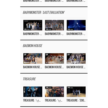
BABYMONSTER – ‘MOON’ M/V
BABYMONSTER – ‘MOON’ PERFORMANCE VIDEO
BABYMONSTER – ‘I LIKE IT’ M/V
BABYMONSTER - 'LAST EVALUATION'
BABYMONSTER – ‘Last Evaluation’ EP.8
BABYMONSTER – ‘Last Evaluation’ EP.7
BABYMONSTER – ‘Last Evaluation’ EP.6
BAEMON HOUSE
BAEMON HOUSE EP.8
BAEMON HOUSE EP.7
BAEMON HOUSE EP.6
TREASURE
TREASURE – ‘난리나 (NALLY-NA) (HYUNHAYO)’ DANCE PERFORMANCE VIDEO
TREASURE – ‘난리나 (NALLY-NA) (HYUNHAYO)’ M/V
TREASURE – ‘ZOOM ZOOM’ DANCE PRACTICE VIDEO