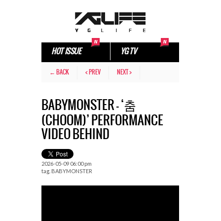
HOT ISSUE
YG TV
← BACK
< PREV
NEXT >
BABYMONSTER – ‘춤
(CHOOM)’ PERFORMANCE
VIDEO BEHIND
2026-05-09 06:00 pm
tag.
BABYMONSTER