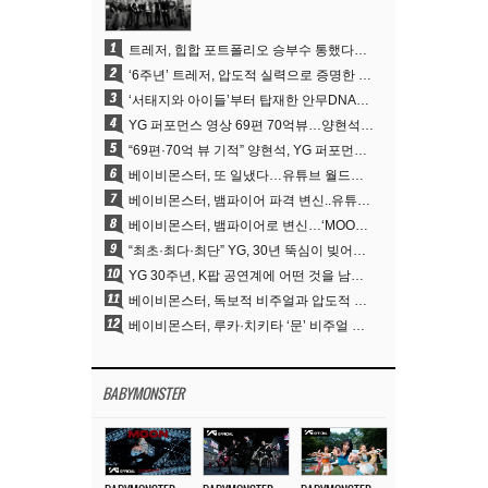
1
트레저, 힙합 포트폴리오 승부수 통했다…데뷔 6주년 새 도약
2
‘6주년’ 트레저, 압도적 실력으로 증명한 ‘YG의 보물’ 진가
3
‘서태지와 아이들’부터 탑재한 안무DNA…양현석, YG 퍼포먼스 비디오 70억 뷰 신화의 시작
4
YG 퍼포먼스 영상 69편 70억뷰…양현석 제작 철학 통했다
5
“69편·70억 뷰 기적” 양현석, YG 퍼포먼스 비디오 100% 직접 만든 이유
6
베이비몬스터, 또 일냈다…유튜브 월드와이드 1위
7
베이비몬스터, 뱀파이어 파격 변신..유튜브 트렌딩 1위 직행
8
베이비몬스터, 뱀파이어로 변신…‘MOON’으로 찍은 3개월 프로젝트
9
“최초·최다·최단” YG, 30년 뚝심이 빚어낸 K팝 투어의 새 지평
10
YG 30주년, K팝 공연계에 어떤 것을 남겼나
11
베이비몬스터, 독보적 비주얼과 압도적 소화력..’MOON’
12
베이비몬스터, 루카·치키타 ‘문’ 비주얼 공개…절제된 카리스마·유니크 비주얼
BABYMONSTER