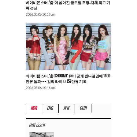
베이비몬스터, ‘춤’에 쏟아진 글로벌 호평..자체 최고 기
록 경신
2026.05.06 10:18 am
베이비몬스터, ‘춤(CHOOM)’ 뮤비 공개 반나절만에 1400
만뷰 돌파••• 컴백 라이브 157만뷰 기록
2026.05.06 10:16 am
KOR
ENG
JPN
CHN
HOT
ISSUE