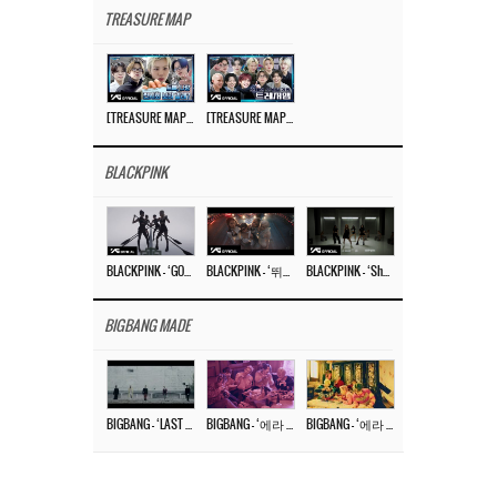
TREASURE MAP
[TREASURE MAP] EP.77 🥲 우리 트레저 겁쟁이 아닙니다 🤚 기묘한 전시회
[TREASURE MAP] EP.77 🕯️ THE STRANGE EXHIBITION 🕰️ TEASER
BLACKPINK
BLACKPINK – ‘GO’ M/V
BLACKPINK – ‘뛰어(JUMP)’ M/V
BLACKPINK – ‘Shut Down’ DANCE PERFORMANCE VIDEO
BIGBANG MADE
BIGBANG – ‘LAST DANCE’ M/V MAKING FILM
BIGBANG – ‘에라 모르겠다 (FXXK IT)’ M/V MAKING FILM
BIGBANG – ‘에라 모르겠다(FXXK IT)’ M/V