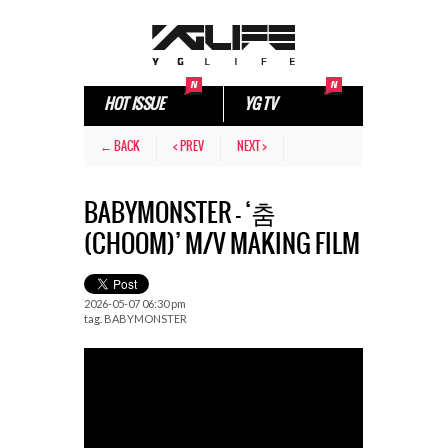
HOT ISSUE
YG TV
← BACK
< PREV
NEXT >
BABYMONSTER – ‘춤
(CHOOM)’ M/V MAKING FILM
2026-05-07 06:30 pm
tag.
BABYMONSTER