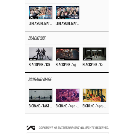
[TREASURE MAP] EP.77 🥲 우리 트레저 겁쟁이 아닙니다 🤚 기묘한 전시회
[TREASURE MAP] EP.77 🕯️ THE STRANGE EXHIBITION 🕰️ TEASER
BLACKPINK
BLACKPINK – ‘GO’ M/V
BLACKPINK – ‘뛰어(JUMP)’ M/V
BLACKPINK – ‘Shut Down’ DANCE PERFORMANCE VIDEO
BIGBANG MADE
BIGBANG – ‘LAST DANCE’ M/V MAKING FILM
BIGBANG – ‘에라 모르겠다 (FXXK IT)’ M/V MAKING FILM
BIGBANG – ‘에라 모르겠다(FXXK IT)’ M/V