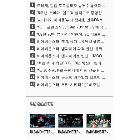
1
트레저, 힙합 포트폴리오 승부수 통했다…데뷔 6주년 새 도약
2
‘6주년’ 트레저, 압도적 실력으로 증명한 ‘YG의 보물’ 진가
3
‘서태지와 아이들’부터 탑재한 안무DNA…양현석, YG 퍼포먼스 비디오 70억 뷰 신화의 시작
4
YG 퍼포먼스 영상 69편 70억뷰…양현석 제작 철학 통했다
5
“69편·70억 뷰 기적” 양현석, YG 퍼포먼스 비디오 100% 직접 만든 이유
6
베이비몬스터, 또 일냈다…유튜브 월드와이드 1위
7
베이비몬스터, 뱀파이어 파격 변신..유튜브 트렌딩 1위 직행
8
베이비몬스터, 뱀파이어로 변신…‘MOON’으로 찍은 3개월 프로젝트
9
“최초·최다·최단” YG, 30년 뚝심이 빚어낸 K팝 투어의 새 지평
10
YG 30주년, K팝 공연계에 어떤 것을 남겼나
11
베이비몬스터, 독보적 비주얼과 압도적 소화력..’MOON’
12
베이비몬스터, 루카·치키타 ‘문’ 비주얼 공개…절제된 카리스마·유니크 비주얼
BABYMONSTER
BABYMONSTER – ‘MOON’ M/V
BABYMONSTER – ‘MOON’ PERFORMANCE VIDEO
BABYMONSTER – ‘I LIKE IT’ M/V