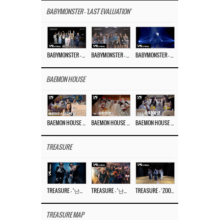
BABYMONSTER - 'LAST EVALUATION'
BABYMONSTER – ‘Last Evaluation’ EP.8
BABYMONSTER – ‘Last Evaluation’ EP.7
BABYMONSTER – ‘Last Evaluation’ EP.6
BAEMON HOUSE
BAEMON HOUSE EP.8
BAEMON HOUSE EP.7
BAEMON HOUSE EP.6
TREASURE
TREASURE – ‘난리나 (NALLY-NA) (HYUNHAYO)’ DANCE PERFORMANCE VIDEO
TREASURE – ‘난리나 (NALLY-NA) (HYUNHAYO)’ M/V
TREASURE – ‘ZOOM ZOOM’ DANCE PRACTICE VIDEO
TREASURE MAP