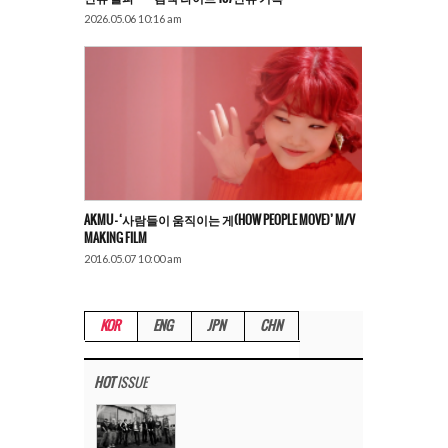
2026.05.06 10:16 am
AKMU – ‘사람들이 움직이는 게(HOW PEOPLE MOVE)’ M/V
MAKING FILM
2016.05.07 10:00 am
KOR
ENG
JPN
CHN
HOT
ISSUE