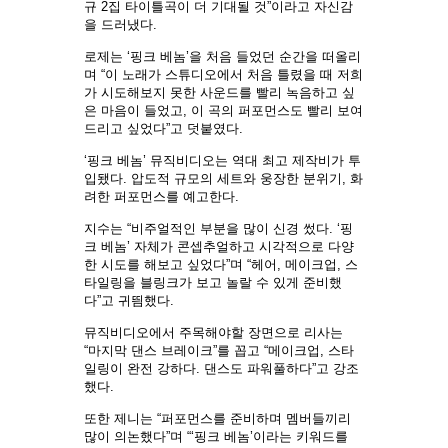
규 2집 타이틀곡이 더 기대될 것”이라고 자신감
을 드러냈다.
로제는 ‘핑크 베놈’을 처음 들었던 순간을 떠올리
며 “이 노래가 스튜디오에서 처음 틀렸을 때 저희
가 시도해보지 못한 사운드를 빨리 녹음하고 싶
은 마음이 들었고, 이 곡의 퍼포먼스도 빨리 보여
드리고 싶었다”고 덧붙였다.
‘핑크 베놈’ 뮤직비디오는 역대 최고 제작비가 투
입됐다. 압도적 규모의 세트와 웅장한 분위기, 화
려한 퍼포먼스를 예고한다.
지수는 “비주얼적인 부분을 많이 신경 썼다. ‘핑
크 베놈’ 자체가 콘셉추얼하고 시각적으로 다양
한 시도를 해보고 싶었다”며 “헤어, 메이크업, 스
타일링을 블링크가 보고 놀랄 수 있게 준비했
다”고 귀띔했다.
뮤직비디오에서 주목해야할 장면으로 리사는
“마지막 댄스 브레이크”를 꼽고 “메이크업, 스타
일링이 완전 강하다. 댄스도 파워풀하다”고 강조
했다.
또한 제니는 “퍼포먼스를 준비하며 멤버들끼리
많이 의논했다”며 “‘핑크 베놈’이라는 키워드를