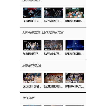
BABYMONSTER
BABYMONSTER – ‘MOON’ M/V
BABYMONSTER – ‘MOON’ PERFORMANCE VIDEO
BABYMONSTER – ‘I LIKE IT’ M/V
BABYMONSTER - 'LAST EVALUATION'
BABYMONSTER – ‘Last Evaluation’ EP.8
BABYMONSTER – ‘Last Evaluation’ EP.7
BABYMONSTER – ‘Last Evaluation’ EP.6
BAEMON HOUSE
BAEMON HOUSE EP.8
BAEMON HOUSE EP.7
BAEMON HOUSE EP.6
TREASURE