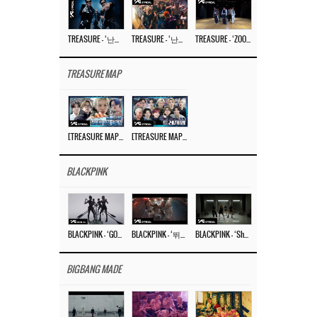
TREASURE – ‘난리나 (NALLY-NA) (HYUNHAYO)’ DANCE PERFORMANCE VIDEO
TREASURE – ‘난리나 (NALLY-NA) (HYUNHAYO)’ M/V
TREASURE – ‘ZOOM ZOOM’ DANCE PRACTICE VIDEO
TREASURE MAP
[TREASURE MAP] EP.77 🥲 우리 트레저 겁쟁이 아닙니다 🤚 기묘한 전시회
[TREASURE MAP] EP.77 🕯️ THE STRANGE EXHIBITION 🕰️ TEASER
BLACKPINK
BLACKPINK – ‘GO’ M/V
BLACKPINK – ‘뛰어(JUMP)’ M/V
BLACKPINK – ‘Shut Down’ DANCE PERFORMANCE VIDEO
BIGBANG MADE