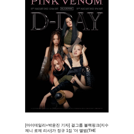
[마이데일리=박윤진 기자] 걸그룹 블랙핑크(지수
제니 로제 리사)가 정규 1집 ‘더 앨범(THE