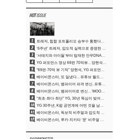
HOT
ISSUE
1
트레저, 힙합 포트폴리오 승부수 통했다…데뷔 6주년 새 도약
2
‘6주년’ 트레저, 압도적 실력으로 증명한 ‘YG의 보물’ 진가
3
‘서태지와 아이들’부터 탑재한 안무DNA…양현석, YG 퍼포먼스 비디오 70억 뷰 신화의 시작
4
YG 퍼포먼스 영상 69편 70억뷰…양현석 제작 철학 통했다
5
“69편·70억 뷰 기적” 양현석, YG 퍼포먼스 비디오 100% 직접 만든 이유
6
베이비몬스터, 또 일냈다…유튜브 월드와이드 1위
7
베이비몬스터, 뱀파이어 파격 변신..유튜브 트렌딩 1위 직행
8
베이비몬스터, 뱀파이어로 변신…‘MOON’으로 찍은 3개월 프로젝트
9
“최초·최다·최단” YG, 30년 뚝심이 빚어낸 K팝 투어의 새 지평
10
YG 30주년, K팝 공연계에 어떤 것을 남겼나
11
베이비몬스터, 독보적 비주얼과 압도적 소화력..’MOON’
12
베이비몬스터, 루카·치키타 ‘문’ 비주얼 공개…절제된 카리스마·유니크 비주얼