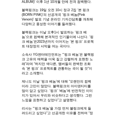
ALBUM)’ 이후 1년 10개월 만에 전격 컴백했다.
블랙핑크는 19일 오전 10시 정규 2집 ‘본 핑크
(BORN PINK)’의 선공개곡 ‘핑크 베놈(Pink
Venom)’ 발표 기념 온라인 기자간담회를 개최해
다양하고 풍성한 이야기를 들려줬다.
블랙핑크는 이날 오후1시 발표하는 ‘핑크 베
놈’으로 컴백해 본격적인 인기몰이에 나선다. ‘핑
크 베놈’은2023년까지 이어지는 ‘본 핑크’ 프로젝
트 대장정의 서막을 여는 곡이다.
소속사 YG엔터테인먼트는 “‘핑크 베놈’은 블랙핑
크 고유의 매력을 더욱 짙고 강렬하게 표현한 노
래”라며 “하지만 색다른, 멤버들의 완벽한 조화
속 ‘본 핑크’ 프로젝트를 관통하는 곡이 될 것”이
라고 소개했다.
제니도 이날 ‘핑크 베놈’에 대해 “오랜만의 컴백
이라 고민이 많았다. 블랙핑크의 아이덴티티를
많이 담고 싶었다. ‘핑크’ ‘베놈’에 반전적인 이미
지가 있어서 우리와 비슷하다고 생각했다. 그런
느낌을 표현하고 싶었다”고 설명했다.
리사는 “‘핑크 베놈’을 가장 먼저 블링크에게 들
려드리고 싶었다”고 선공개한 이유를 전하며 “정