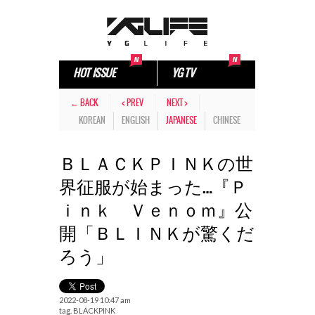
HOT ISSUE
YG TV
← BACK
< PREV
NEXT >
KOREAN
ENGLISH
JAPANESE
CHINESE
ＢＬＡＣＫＰＩＮＫの世
界征服が始まった…『Ｐ
ｉｎｋ Ｖｅｎｏｍ』公
開「ＢＬＩＮＫが驚くだ
ろう」
2022-08-19 10:47 am
tag.
BLACKPINK