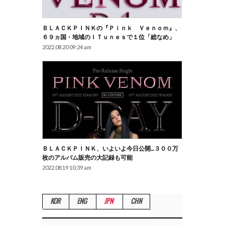
ＢＬＡＣＫＰＩＮＫの『Ｐｉｎｋ Ｖｅｎｏｍ』、
６９ヵ国・地域のｉＴｕｎｅｓで１位「総なめ」
2022.08.20 09:24 am
ＢＬＡＣＫＰＩＮＫ、いよいよ今日公開…３００万
枚のアルバム販売の大記録も可能
2022.08.19 10:39 am
KOR
ENG
JPN
CHN