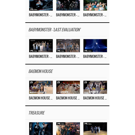
BABYMONSTER – ‘MOON’ M/V
BABYMONSTER – ‘MOON’ PERFORMANCE VIDEO
BABYMONSTER – ‘I LIKE IT’ M/V
BABYMONSTER - 'LAST EVALUATION'
BABYMONSTER – ‘Last Evaluation’ EP.8
BABYMONSTER – ‘Last Evaluation’ EP.7
BABYMONSTER – ‘Last Evaluation’ EP.6
BAEMON HOUSE
BAEMON HOUSE EP.8
BAEMON HOUSE EP.7
BAEMON HOUSE EP.6
TREASURE