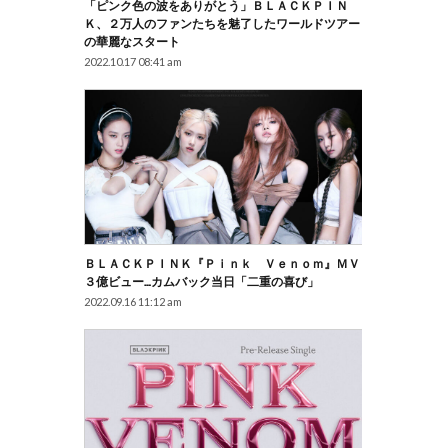
「ピンク色の波をありがとう」ＢＬＡＣＫＰＩＮ
Ｋ、２万人のファンたちを魅了したワールドツアー
の華麗なスタート
2022.10.17 08:41 am
ＢＬＡＣＫＰＩＮＫ『Ｐｉｎｋ Ｖｅｎｏｍ』ＭＶ
３億ビュー…カムバック当日「二重の喜び」
2022.09.16 11:12 am