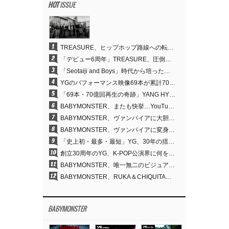
HOT
ISSUE
1
TREASURE、ヒップホップ路線への転換が的中…デビュー6周年でさらなる飛躍
2
「デビュー6周年」TREASURE、圧倒的な実力で証明した「YGの宝」の真価
3
「Seotaiji and Boys」時代から培ったダンスDNA…YANG HYUN SUK、YGのパフォーマンスビデオ70億回再生の原点
4
YGのパフォーマンス映像69本が累計70億回再生…YANG HYUN SUKの制作哲学が実を結ぶ
5
「69本・70億回再生の奇跡」YANG HYUN SUK、YGのパフォーマンスビデオを100％自ら手掛けた理由
6
BABYMONSTER、またも快挙…YouTubeワールドワイドトレンドで1位に
7
BABYMONSTER、ヴァンパイアに大胆変身…YouTubeトレンド1位を獲得
8
BABYMONSTER、ヴァンパイアに変身…「MOON」で3か月にわたるプロジェクトを締めくくる
9
「史上初・最多・最短」YG、30年の揺るぎない信念が切り開いたK-POPツアーの新境地
10
創立30周年のYG、K-POP公演界に何を残したのか
11
BABYMONSTER、唯一無二のビジュアルと圧倒的な表現力…『MOON』
12
BABYMONSTER、RUKA＆CHIQUITAの「MOON」ビジュアルを公開…洗練されたカリスマ性・ユニークなビジュアル
BABYMONSTER