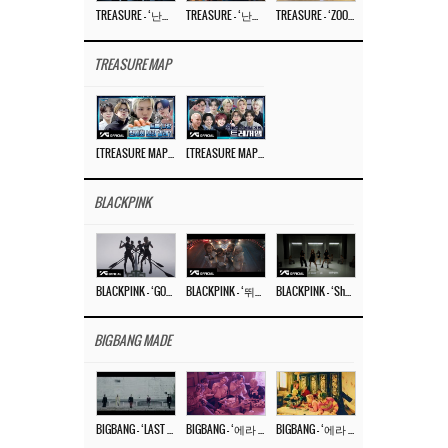
TREASURE – ‘난리나 (NALLY-NA) (HYUNHAYO)’ DANCE PERFORMANCE VIDEO
TREASURE – ‘난리나 (NALLY-NA) (HYUNHAYO)’ M/V
TREASURE – ‘ZOOM ZOOM’ DANCE PRACTICE VIDEO
TREASURE MAP
[TREASURE MAP] EP.77 🥲 우리 트레저 겁쟁이 아닙니다 🤚 기묘한 전시회
[TREASURE MAP] EP.77 🕯️ THE STRANGE EXHIBITION 🕰️ TEASER
BLACKPINK
BLACKPINK – ‘GO’ M/V
BLACKPINK – ‘뛰어(JUMP)’ M/V
BLACKPINK – ‘Shut Down’ DANCE PERFORMANCE VIDEO
BIGBANG MADE
BIGBANG – ‘LAST DANCE’ M/V MAKING FILM
BIGBANG – ‘에라 모르겠다 (FXXK IT)’ M/V MAKING FILM
BIGBANG – ‘에라 모르겠다(FXXK IT)’ M/V