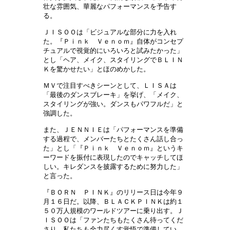
壮な雰囲気、華麗なパフォーマンスを予告す
る。
ＪＩＳＯＯは「ビジュアルな部分に力を入れ
た。『Ｐｉｎｋ Ｖｅｎｏｍ』自体がコンセプ
チュアルで視覚的にいろいろと試みたかった」
とし「ヘア、メイク、スタイリングでＢＬＩＮ
Ｋを驚かせたい」とほのめかした。
ＭＶで注目すべきシーンとして、ＬＩＳＡは
「最後のダンスブレーキ」を挙げ、「メイク、
スタイリングが強い。ダンスもパワフルだ」と
強調した。
また、ＪＥＮＮＩＥは「パフォーマンスを準備
する過程で、メンバーたちとたくさん話し合っ
た」とし「『Ｐｉｎｋ Ｖｅｎｏｍ』というキ
ーワードを振付に表現したのでキャッチしてほ
しい。キレダンスを披露するために努力した」
と言った。
『ＢＯＲＮ ＰＩＮＫ』のリリース日は今年９
月１６日だ。以降、ＢＬＡＣＫＰＩＮＫは約１
５０万人規模のワールドツアーに乗り出す。Ｊ
ＩＳＯＯは「ファンたちもたくさん待ってくだ
さり、私たちも全力尽くす覚悟で準備してい