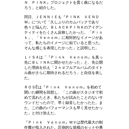
Ｎ ＰＩＮＫ』プロジェクトを貫く曲になるだ
ろう」と紹介した。
同日、ＪＥＮＮＩＥも『ＰＩＮＫ ＶＥＮＯ
Ｍ』について「久しぶりのカムバックであり
色々と悩んだ。ＢＬＡＣＫＰＩＮＫのアイデン
ティティをたくさん反映したかった。「Ｐｉｎ
ｋ」、「Ｖｅｎｏｍ」に相対的なイメージがあ
って、私たちのイメージに似ていると思った。
そんな感じを表現したかった」と説明した。
ＬＩＳＡは「『Ｐｉｎｋ Ｖｅｎｏｍ』を真っ
先にＢＬＩＮＫに聞かせたかった」と、先公開
した理由を伝え「２ｎｄフルアルバムのタイト
ル曲がさらに期待されるだろう」と自信を表し
た。
ＲＯＳÉは『Ｐｉｎｋ Ｖｅｎｏｍ』を初めて
聞いた瞬間を回想し、「この曲がスタジオで初
めて流れたとき、私たちが試みたことのないサ
ウンドだったので、早く録音したかったた。ま
た、この曲のパフォーマンスも早く見せたかっ
た」と付け加えた。
『Ｐｉｎｋ Ｖｅｎｏｍ』ＭＶは歴代最大の制
作費が投入された。圧倒的な規模のセットや勇