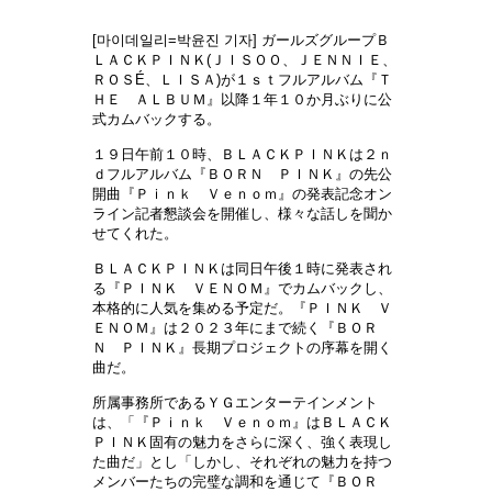
[마이데일리=박윤진 기자] ガールズグループＢ
ＬＡＣＫＰＩＮＫ(ＪＩＳＯＯ、ＪＥＮＮＩＥ、
ＲＯＳÉ、ＬＩＳＡ)が１ｓｔフルアルバム『Ｔ
ＨＥ ＡＬＢＵＭ』以降１年１０か月ぶりに公
式カムバックする。
１９日午前１０時、ＢＬＡＣＫＰＩＮＫは２ｎ
ｄフルアルバム『ＢＯＲＮ ＰＩＮＫ』の先公
開曲『Ｐｉｎｋ Ｖｅｎｏｍ』の発表記念オン
ライン記者懇談会を開催し、様々な話しを聞か
せてくれた。
ＢＬＡＣＫＰＩＮＫは同日午後１時に発表され
る『ＰＩＮＫ ＶＥＮＯＭ』でカムバックし、
本格的に人気を集める予定だ。『ＰＩＮＫ Ｖ
ＥＮＯＭ』は２０２３年にまで続く『ＢＯＲ
Ｎ ＰＩＮＫ』長期プロジェクトの序幕を開く
曲だ。
所属事務所であるＹＧエンターテインメント
は、「『Ｐｉｎｋ Ｖｅｎｏｍ』はＢＬＡＣＫ
ＰＩＮＫ固有の魅力をさらに深く、強く表現し
た曲だ」とし「しかし、それぞれの魅力を持つ
メンバーたちの完璧な調和を通じて『ＢＯＲ