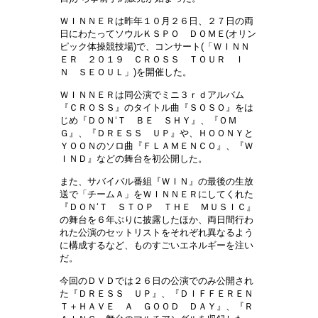
ＷＩＮＮＥＲは昨年１０月２６日、２７日の
両
日にわたってソウルＫＳＰＯ ＤＯＭＥ
(
オリン
ピック
体操競技場
)
で、コンサート
(
「ＷＩＮＮ
ＥＲ ２０１９ ＣＲＯＳＳ ＴＯＵＲ Ｉ
Ｎ ＳＥＯＵＬ」
)
を開催した。
ＷＩＮＮＥＲは同公演でミニ３ｒｄアルバム
『ＣＲＯＳＳ』のタイトル曲『ＳＯＳＯ』をは
じめ『ＤＯＮ
‘
Ｔ ＢＥ ＳＨＹ』、『ＯＭ
Ｇ』、『ＤＲＥＳＳ ＵＰ』や、ＨＯＯＮＹと
ＹＯＯＮのソロ曲『ＦＬＡＭＥＮＣＯ』、『Ｗ
ＩＮＤ』などの舞台を初公開した。
また、サバイバル番組『ＷＩＮ』の最後の生放
送で「チームＡ」をＷＩＮＮＥＲにしてくれた
『ＤＯＮ
‘
Ｔ ＳＴＯＰ ＴＨＥ ＭＵＳＩＣ』
の舞台を６年ぶりに披露したほか、
両日間行わ
れた公演のセットリストをそれぞれ異なるよう
に構成するなど、ものすごいエネルギーを注い
だ。
今回のＤＶＤでは２６日の公演でのみ公開され
た『ＤＲＥＳＳ ＵＰ』、『ＤＩＦＦＥＲＥＮ
Ｔ＋ＨＡＶＥ Ａ ＧＯＯＤ ＤＡＹ』、『Ｒ