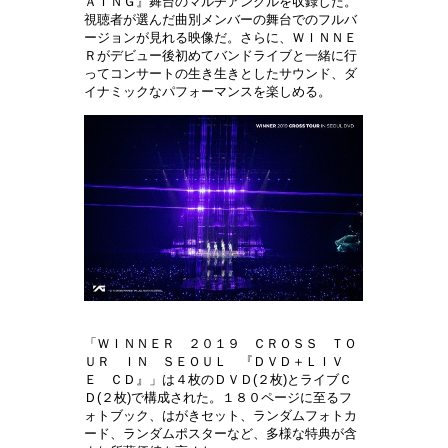
ＡＩＮＧ』舞台のマルチアングルを
収録した。
視聴者が選んだ曲別メンバーの舞台でのフルバ
ージョンが見れる映像だ。さらに、ＷＩＮＮＥ
Ｒがデビュー後初めてバンドライブと一緒に行
ってコンサートの生き生きとしたサウンド、ダ
イナミックなパフォーマンスを楽しめる。
「ＷＩＮＮＥＲ ２０１９ ＣＲＯＳＳ ＴＯ
ＵＲ ＩＮ ＳＥＯＵＬ 『ＤＶＤ＋ＬＩＶ
Ｅ ＣＤ』」は４枚のＤＶＤ
(
２枚
)
とライブＣ
Ｄ
(
２枚
)
で構成された。１８０ページに至るフ
ォトブック、はがきセット、ランダムフォトカ
ード、ランダムポスターなど、多
様な特典が含