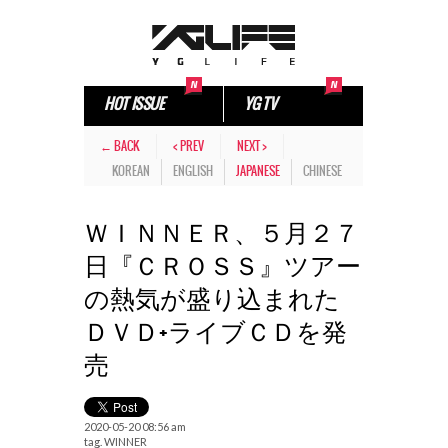
HOT ISSUE
YG TV
← BACK
< PREV
NEXT >
KOREAN
ENGLISH
JAPANESE
CHINESE
ＷＩＮＮＥＲ、５月２７
日『ＣＲＯＳＳ』ツアー
の熱気が盛り込まれた
ＤＶＤ+ライブＣＤを発
売
2020-05-20 08:56 am
tag.
WINNER