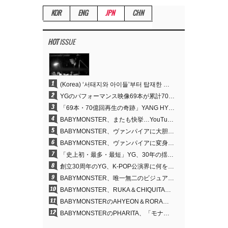
KOR
ENG
JPN
CHN
HOT
ISSUE
1
(Korea) ‘서태지와 아이들’부터 탑재한 안무DNA…양현석, YG 퍼포먼스 비디오 70억 뷰 신화의 시작
2
YGのパフォーマンス映像69本が累計70億回再生…YANG HYUN SUKの制作哲学が実を結ぶ
3
「69本・70億回再生の奇跡」YANG HYUN SUK、YGのパフォーマンスビデオを100％自ら手掛けた理由
4
BABYMONSTER、またも快挙…YouTubeワールドワイドトレンドで1位に
5
BABYMONSTER、ヴァンパイアに大胆変身…YouTubeトレンド1位を獲得
6
BABYMONSTER、ヴァンパイアに変身…「MOON」で3か月にわたるプロジェクトを締めくくる
7
「史上初・最多・最短」YG、30年の揺るぎない信念が切り開いたK-POPツアーの新境地
8
創立30周年のYG、K-POP公演界に何を残したのか
9
BABYMONSTER、唯一無二のビジュアルと圧倒的な表現力…『MOON』
10
BABYMONSTER、RUKA＆CHIQUITAの「MOON」ビジュアルを公開…洗練されたカリスマ性・ユニークなビジュアル
11
BABYMONSTERのAHYEON＆RORA、ダークコンセプトを完璧に表現…「MOON」ビジュアルフォト公開
12
BABYMONSTERのPHARITA、「モナリザ眉」も完璧にものにする…ASAと放つ強烈なオーラ