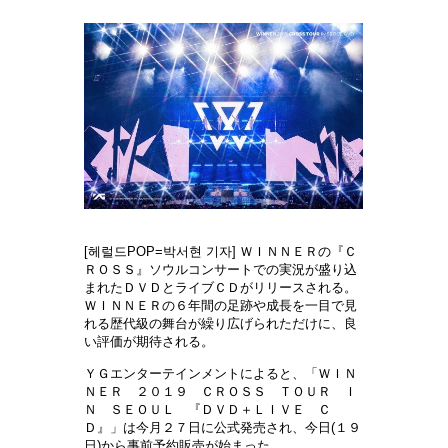
[헤럴드POP=박서현 기자]
ＷＩＮＮＥＲの『Ｃ
ＲＯＳＳ』ソウルコンサートでの
実況が盛り込
まれたＤＶＤとライブＣＤがリリースされる。
ＷＩＮＮＥＲの６年間の足跡や成長を一目で見
れる歴代級の舞台が繰り広げられただけに、良
い評価が期待される。
ＹＧエンターテインメントによると、「ＷＩＮ
ＮＥＲ ２０１９ ＣＲＯＳＳ ＴＯＵＲ Ｉ
Ｎ ＳＥＯＵＬ 『ＤＶＤ＋ＬＩＶＥ Ｃ
Ｄ』」は今月２７日に公式
発売され、今日
(
１９
日
)
から事前予約販
売が始まった。