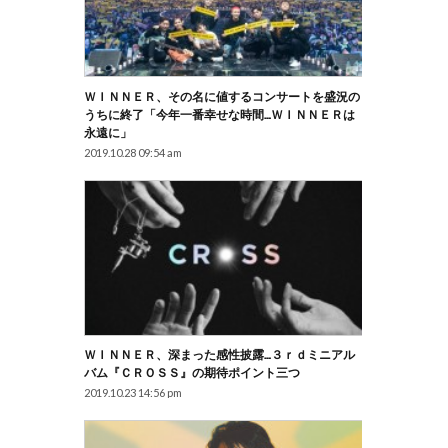
ＷＩＮＮＥＲ、その名に値するコンサートを盛況の
うちに終了「今年一番幸せな時間…ＷＩＮＮＥＲは
永遠に」
2019.10.28 09:54 am
ＷＩＮＮＥＲ、深まった感性披露…３ｒｄミニアル
バム『ＣＲＯＳＳ』の期待ポイント三つ
2019.10.23 14:56 pm