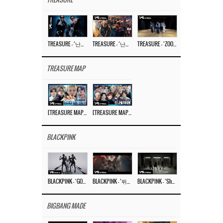
TREASURE
TREASURE – ‘난리나 (NALLY-NA) (HYUNHAYO)’ DANCE PERFORMANCE VIDEO
TREASURE – ‘난리나 (NALLY-NA) (HYUNHAYO)’ M/V
TREASURE – ‘ZOOM ZOOM’ DANCE PRACTICE VIDEO
TREASURE MAP
[TREASURE MAP] EP.77 🥲 우리 트레저 겁쟁이 아닙니다 🤚 기묘한 전시회
[TREASURE MAP] EP.77 🕯️ THE STRANGE EXHIBITION 🕰️ TEASER
BLACKPINK
BLACKPINK – ‘GO’ M/V
BLACKPINK – ‘뛰어(JUMP)’ M/V
BLACKPINK – ‘Shut Down’ DANCE PERFORMANCE VIDEO
BIGBANG MADE