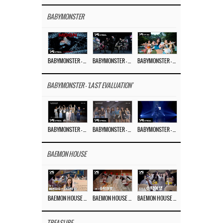
BABYMONSTER
BABYMONSTER – ‘MOON’ M/V
BABYMONSTER – ‘MOON’ PERFORMANCE VIDEO
BABYMONSTER – ‘I LIKE IT’ M/V
BABYMONSTER - 'LAST EVALUATION'
BABYMONSTER – ‘Last Evaluation’ EP.8
BABYMONSTER – ‘Last Evaluation’ EP.7
BABYMONSTER – ‘Last Evaluation’ EP.6
BAEMON HOUSE
BAEMON HOUSE EP.8
BAEMON HOUSE EP.7
BAEMON HOUSE EP.6