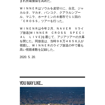
まれ所蔵価値を高めた。
ＷＩＮＮＥＲはソウルを皮切りに、台北、ジャ
カルタ、マカオ、バンコク、クアラルンプー
ル、マニラ、ホーチミンの８都市で１１回の
「ＣＲＯＳＳ」ツアーを行った。
ＷＩＮＥＮＲは今年２月、ＮＡＶＥＲ Ｖライ
ブ放送
(
ＷＩＮＮＥＲ ＣＲＯＳＳ ＳＰＥＣＩ
ＡＬ ＬＩＶＥ
)
を通じて、アジアツアーの大幕
を閉じた。同放送は、
当時９６万４６５６人が
視聴し、ＷＩＮＮＥＲのライブ放送の中で最も
高い視聴者数を記録した。
2020. 5. 20.
YOU MAY LIKE...