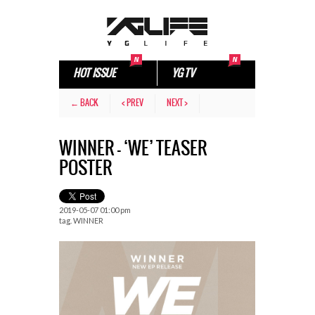
HOT ISSUE
YG TV
← BACK
< PREV
NEXT >
WINNER – ‘WE’ TEASER
POSTER
2019-05-07 01:00 pm
tag.
WINNER