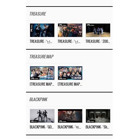
TREASURE
TREASURE – ‘난리나 (NALLY-NA) (HYUNHAYO)’ DANCE PERFORMANCE VIDEO
TREASURE – ‘난리나 (NALLY-NA) (HYUNHAYO)’ M/V
TREASURE – ‘ZOOM ZOOM’ DANCE PRACTICE VIDEO
TREASURE MAP
[TREASURE MAP] EP.77 🥲 우리 트레저 겁쟁이 아닙니다 🤚 기묘한 전시회
[TREASURE MAP] EP.77 🕯️ THE STRANGE EXHIBITION 🕰️ TEASER
BLACKPINK
BLACKPINK – ‘GO’ M/V
BLACKPINK – ‘뛰어(JUMP)’ M/V
BLACKPINK – ‘Shut Down’ DANCE PERFORMANCE VIDEO