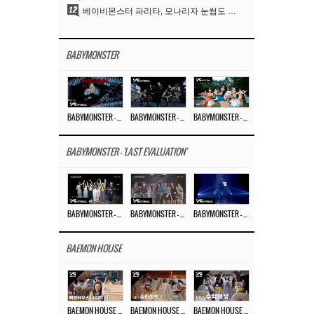
12
베이비몬스터 파리타, 모나리자 눈썹도 완벽 소화‥아사와 강렬 아우라
BABYMONSTER
BABYMONSTER – ‘MOON’ M/V
BABYMONSTER – ‘MOON’ PERFORMANCE VIDEO
BABYMONSTER – ‘I LIKE IT’ M/V
BABYMONSTER - 'LAST EVALUATION'
BABYMONSTER – ‘Last Evaluation’ EP.8
BABYMONSTER – ‘Last Evaluation’ EP.7
BABYMONSTER – ‘Last Evaluation’ EP.6
BAEMON HOUSE
BAEMON HOUSE EP.8
BAEMON HOUSE EP.7
BAEMON HOUSE EP.6