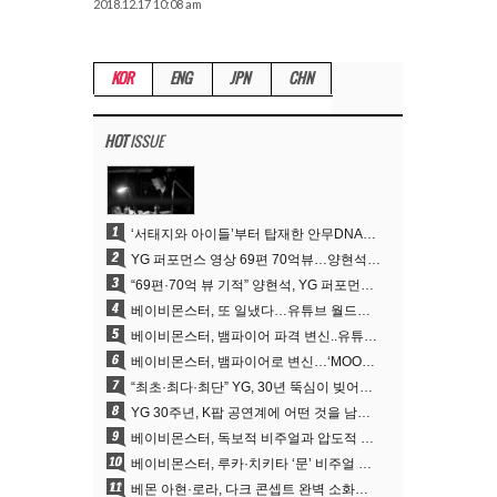
2018.12.17 10:08 am
KOR
ENG
JPN
CHN
HOT
ISSUE
1
‘서태지와 아이들’부터 탑재한 안무DNA…양현석, YG 퍼포먼스 비디오 70억 뷰 신화의 시작
2
YG 퍼포먼스 영상 69편 70억뷰…양현석 제작 철학 통했다
3
“69편·70억 뷰 기적” 양현석, YG 퍼포먼스 비디오 100% 직접 만든 이유
4
베이비몬스터, 또 일냈다…유튜브 월드와이드 1위
5
베이비몬스터, 뱀파이어 파격 변신..유튜브 트렌딩 1위 직행
6
베이비몬스터, 뱀파이어로 변신…‘MOON’으로 찍은 3개월 프로젝트
7
“최초·최다·최단” YG, 30년 뚝심이 빚어낸 K팝 투어의 새 지평
8
YG 30주년, K팝 공연계에 어떤 것을 남겼나
9
베이비몬스터, 독보적 비주얼과 압도적 소화력..’MOON’
10
베이비몬스터, 루카·치키타 ‘문’ 비주얼 공개…절제된 카리스마·유니크 비주얼
11
베몬 아현·로라, 다크 콘셉트 완벽 소화…’문’ 비주얼 포토 공개