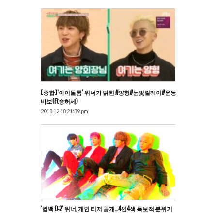
[종합]’아이돌룸’ 위너가 밝힌 #양형#눈빛릴레이#운동
바보(ft송허세)
2018.12.18 21:39 pm
‘컴백 D-2’ 위너, 개인 티저 공개…4인4색 독보적 분위기