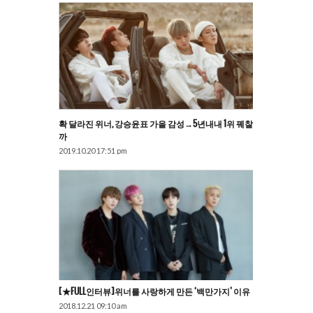
확 달라진 위너, 강승윤표 가을 감성→5년내내 1위 꿰찰
까
2019.10.20 17:51 pm
[★FULL인터뷰]위너를 사랑하게 만든 ‘백만가지’ 이유
2018.12.21 09:10 am