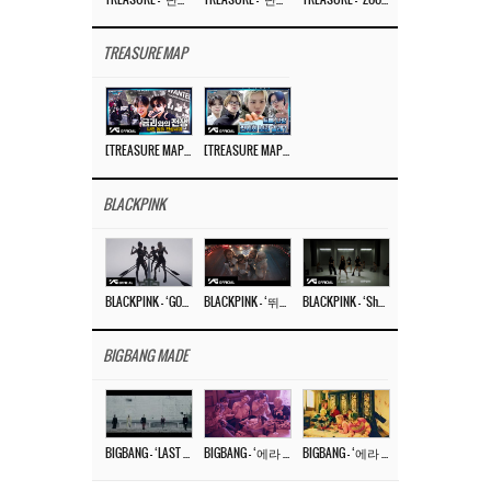
TREASURE – ‘난리나 (NALLY-NA) (HYUNHAYO)’ DANCE PERFORMANCE VIDEO
TREASURE – ‘난리나 (NALLY-NA) (HYUNHAYO)’ M/V
TREASURE – ‘ZOOM ZOOM’ DANCE PRACTICE VIDEO
TREASURE MAP
[TREASURE MAP] EP.78 💰 뛰는 도둑 위에 나는 경찰? 🚔 경찰과 도둑
[TREASURE MAP] EP.77 🥲 우리 트레저 겁쟁이 아닙니다 🤚 기묘한 전시회
BLACKPINK
BLACKPINK – ‘GO’ M/V
BLACKPINK – ‘뛰어(JUMP)’ M/V
BLACKPINK – ‘Shut Down’ DANCE PERFORMANCE VIDEO
BIGBANG MADE
BIGBANG – ‘LAST DANCE’ M/V MAKING FILM
BIGBANG – ‘에라 모르겠다 (FXXK IT)’ M/V MAKING FILM
BIGBANG – ‘에라 모르겠다(FXXK IT)’ M/V