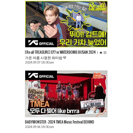
[Re:all TREASURE] EP.7 in WATERBOMB BUSAN 2024ㅣ🔥 뜨
거운 여름 시원한 워터밤 💚
2024.09.07 18:00 pm
BABYMONSTER – 2024 TMEA Music Festival BEHIND
2024.09.06 18:00 pm