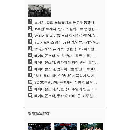
1
트레저, 힙합 포트폴리오 승부수 통했다…데뷔 6주년 새 도약
2
‘6주년’ 트레저, 압도적 실력으로 증명한 ‘YG의 보물’ 진가
3
‘서태지와 아이들’부터 탑재한 안무DNA…양현석, YG 퍼포먼스 비디오 70억 뷰 신화의 시작
4
YG 퍼포먼스 영상 69편 70억뷰…양현석 제작 철학 통했다
5
“69편·70억 뷰 기적” 양현석, YG 퍼포먼스 비디오 100% 직접 만든 이유
6
베이비몬스터, 또 일냈다…유튜브 월드와이드 1위
7
베이비몬스터, 뱀파이어 파격 변신..유튜브 트렌딩 1위 직행
8
베이비몬스터, 뱀파이어로 변신…‘MOON’으로 찍은 3개월 프로젝트
9
“최초·최다·최단” YG, 30년 뚝심이 빚어낸 K팝 투어의 새 지평
10
YG 30주년, K팝 공연계에 어떤 것을 남겼나
11
베이비몬스터, 독보적 비주얼과 압도적 소화력..’MOON’
12
베이비몬스터, 루카·치키타 ‘문’ 비주얼 공개…절제된 카리스마·유니크 비주얼
BABYMONSTER