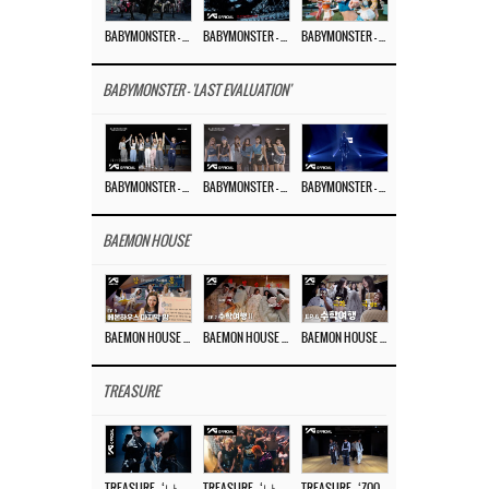
BABYMONSTER – ‘MOON’ PERFORMANCE VIDEO
BABYMONSTER – ‘MOON’ M/V
BABYMONSTER – ‘I LIKE IT’ M/V
BABYMONSTER - 'LAST EVALUATION'
BABYMONSTER – ‘Last Evaluation’ EP.8
BABYMONSTER – ‘Last Evaluation’ EP.7
BABYMONSTER – ‘Last Evaluation’ EP.6
BAEMON HOUSE
BAEMON HOUSE EP.8
BAEMON HOUSE EP.7
BAEMON HOUSE EP.6
TREASURE