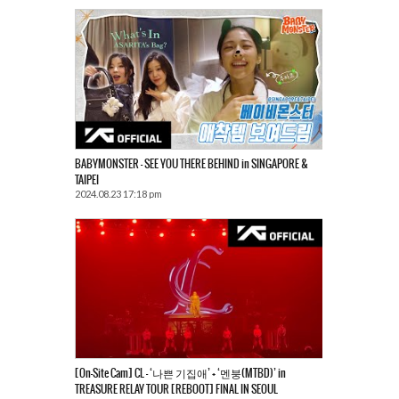
BABYMONSTER – SEE YOU THERE BEHIND in SINGAPORE &
TAIPEI
2024.08.23 17:18 pm
[On-Site Cam] CL – ‘나쁜 기집애’ + ‘멘붕(MTBD)’ in
TREASURE RELAY TOUR [REBOOT] FINAL IN SEOUL