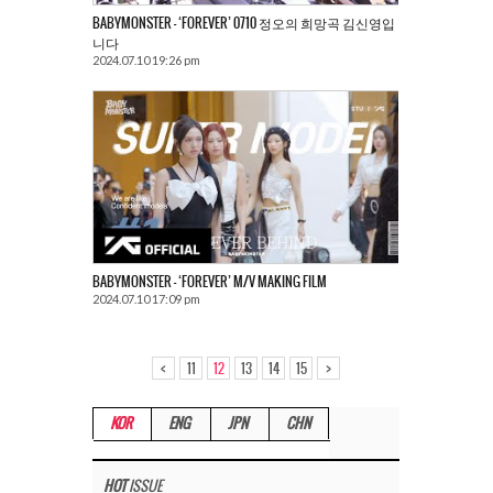
BABYMONSTER – ‘FOREVER’ 0710 정오의 희망곡 김신영입
니다
2024.07.10 19:26 pm
BABYMONSTER – ‘FOREVER’ M/V MAKING FILM
2024.07.10 17:09 pm
<
>
11
12
13
14
15
KOR
ENG
JPN
CHN
HOT
ISSUE