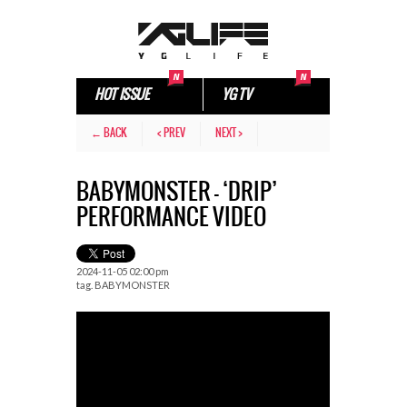
HOT ISSUE
YG TV
← BACK
< PREV
NEXT >
BABYMONSTER – ‘DRIP’
PERFORMANCE VIDEO
2024-11-05 02:00 pm
tag.
BABYMONSTER