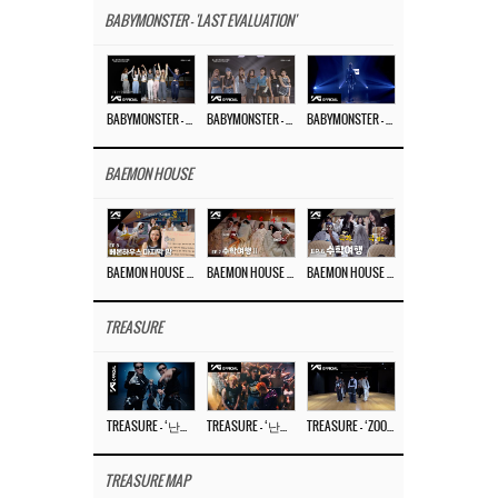
BABYMONSTER - 'LAST EVALUATION'
BABYMONSTER – ‘Last Evaluation’ EP.8
BABYMONSTER – ‘Last Evaluation’ EP.7
BABYMONSTER – ‘Last Evaluation’ EP.6
BAEMON HOUSE
BAEMON HOUSE EP.8
BAEMON HOUSE EP.7
BAEMON HOUSE EP.6
TREASURE
TREASURE – ‘난리나 (NALLY-NA) (HYUNHAYO)’ DANCE PERFORMANCE VIDEO
TREASURE – ‘난리나 (NALLY-NA) (HYUNHAYO)’ M/V
TREASURE – ‘ZOOM ZOOM’ DANCE PRACTICE VIDEO
TREASURE MAP