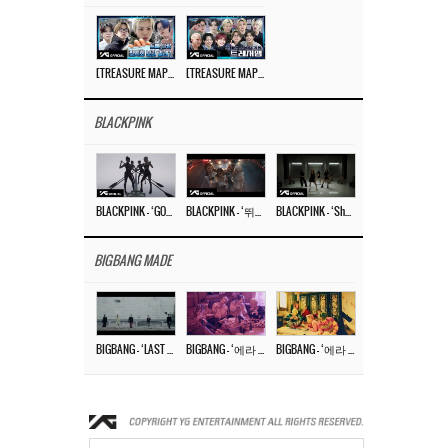
[TREASURE MAP] EP.77 🥲 우리 트레저 겁쟁이 아닙니다 🤚 기묘한 전시회
[TREASURE MAP] EP.77 🕯️ THE STRANGE EXHIBITION 🕰️ TEASER
BLACKPINK
BLACKPINK – ‘GO’ M/V
BLACKPINK – ‘뛰어(JUMP)’ M/V
BLACKPINK – ‘Shut Down’ DANCE PERFORMANCE VIDEO
BIGBANG MADE
BIGBANG – ‘LAST DANCE’ M/V MAKING FILM
BIGBANG – ‘에라 모르겠다 (FXXK IT)’ M/V MAKING FILM
BIGBANG – ‘에라 모르겠다(FXXK IT)’ M/V