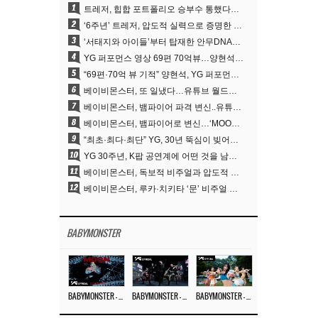
1
트레저, 힙합 포트폴리오 승부수 통했다…데뷔 6주년 새 도약
2
‘6주년’ 트레저, 압도적 실력으로 증명한 ‘YG의 보물’ 진가
3
‘서태지와 아이들’부터 탑재한 안무DNA…양현석, YG 퍼포먼스 비디오 70억 뷰 신화의 시작
4
YG 퍼포먼스 영상 69편 70억뷰…양현석 제작 철학 통했다
5
“69편·70억 뷰 기적” 양현석, YG 퍼포먼스 비디오 100% 직접 만든 이유
6
베이비몬스터, 또 일냈다…유튜브 월드와이드 1위
7
베이비몬스터, 뱀파이어 파격 변신..유튜브 트렌딩 1위 직행
8
베이비몬스터, 뱀파이어로 변신…‘MOON’으로 찍은 3개월 프로젝트
9
“최초·최다·최단” YG, 30년 뚝심이 빚어낸 K팝 투어의 새 지평
10
YG 30주년, K팝 공연계에 어떤 것을 남겼나
11
베이비몬스터, 독보적 비주얼과 압도적 소화력..’MOON’
12
베이비몬스터, 루카·치키타 ‘문’ 비주얼 공개…절제된 카리스마·유니크 비주얼
BABYMONSTER
BABYMONSTER – ‘MOON’ M/V
BABYMONSTER – ‘MOON’ PERFORMANCE VIDEO
BABYMONSTER – ‘I LIKE IT’ M/V