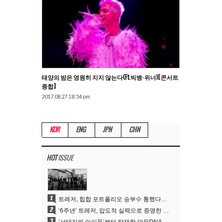
태양의 밤은 영원히 지지 않는다(ft.빅뱅·위너)[콘서트
종합]
2017.08.27 18:54 pm
KOR
ENG
JPN
CHN
HOT
ISSUE
1
트레저, 힙합 포트폴리오 승부수 통했다…데뷔 6주년 새 도약
2
‘6주년’ 트레저, 압도적 실력으로 증명한 ‘YG의 보물’ 진가
3