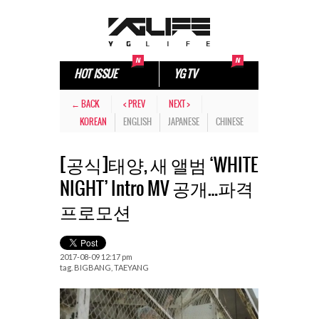
HOT ISSUE
YG TV
← BACK
< PREV
NEXT >
KOREAN
ENGLISH
JAPANESE
CHINESE
[공식]태양, 새 앨범 ‘WHITE
NIGHT’ Intro MV 공개…파격
프로모션
2017-08-09 12:17 pm
tag.
BIGBANG
,
TAEYANG