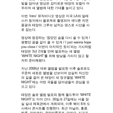
빛을 담아낸 영상은 감미로운 태양의 보컬이 어
우러져 새 앨범에 대한 기대를 높이고 있다.
이번 ‘Intro’ 뮤직비디오 영상은 미국 LA와 알래
스카 등지에서 올로케로 촬영되어 색다른 자연
풍광과 태양의 그루브 넘치는 댄스로 시선을 사
로 잡는다.
영상에 등장하는 ‘참았던 숨을 다시 쉴 수 있게 /
원했던 꿈을 같이 꿀 수 있게 / I just wanna hope
you close / 이번이 마지막인 듯이’라는 가사처럼
태양은 3년 2개월 만에 발표하는 새 앨범
‘WHITE NIGHT’를 위해 밤낮을 가리지 않고 철
저히 준비해왔다.
지난 2008년 데뷔 앨범을 발표한 이후 솔로로도
꾸준히 새로운 앨범을 선보이며 성실히 자신만
의 길을 걸어 온 태양이 새 정규앨범 ‘WHITE
NIGHT’에는 어떤 곡들을 담아냈을지 관심을 모
으고 있다.
태양은 솔로 앨범 발표와 함께 월드투어 ‘WHITE
NIGHT’도 이어 간다. 26일과 27일에는 서울 잠
실 실내 체육관에서 개최되며, 이후 북미 8개 도
시에서 콘서트를 진행한다. 최근 마닐라, 홍콩,
방콕, 자카르타, 쿠알라룸푸르, 마카오, 싱가포