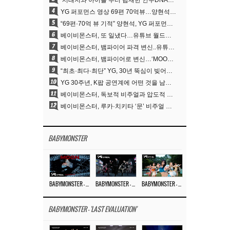
‘서태지와 아이들’부터 탑재한 안무DNA…양현석, YG 퍼포먼스 비디오 70억 뷰 신화의 시작
4
YG 퍼포먼스 영상 69편 70억뷰…양현석 제작 철학 통했다
5
“69편·70억 뷰 기적” 양현석, YG 퍼포먼스 비디오 100% 직접 만든 이유
6
베이비몬스터, 또 일냈다…유튜브 월드와이드 1위
7
베이비몬스터, 뱀파이어 파격 변신..유튜브 트렌딩 1위 직행
8
베이비몬스터, 뱀파이어로 변신…‘MOON’으로 찍은 3개월 프로젝트
9
“최초·최다·최단” YG, 30년 뚝심이 빚어낸 K팝 투어의 새 지평
10
YG 30주년, K팝 공연계에 어떤 것을 남겼나
11
베이비몬스터, 독보적 비주얼과 압도적 소화력..’MOON’
12
베이비몬스터, 루카·치키타 ‘문’ 비주얼 공개…절제된 카리스마·유니크 비주얼
BABYMONSTER
BABYMONSTER – ‘MOON’ M/V
BABYMONSTER – ‘MOON’ PERFORMANCE VIDEO
BABYMONSTER – ‘I LIKE IT’ M/V
BABYMONSTER - 'LAST EVALUATION'