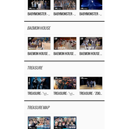
BABYMONSTER – ‘Last Evaluation’ EP.8
BABYMONSTER – ‘Last Evaluation’ EP.7
BABYMONSTER – ‘Last Evaluation’ EP.6
BAEMON HOUSE
BAEMON HOUSE EP.8
BAEMON HOUSE EP.7
BAEMON HOUSE EP.6
TREASURE
TREASURE – ‘난리나 (NALLY-NA) (HYUNHAYO)’ DANCE PERFORMANCE VIDEO
TREASURE – ‘난리나 (NALLY-NA) (HYUNHAYO)’ M/V
TREASURE – ‘ZOOM ZOOM’ DANCE PRACTICE VIDEO
TREASURE MAP