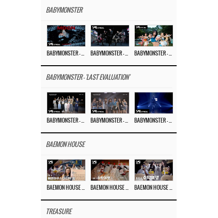
BABYMONSTER
BABYMONSTER – ‘MOON’ M/V
BABYMONSTER – ‘MOON’ PERFORMANCE VIDEO
BABYMONSTER – ‘I LIKE IT’ M/V
BABYMONSTER - 'LAST EVALUATION'
BABYMONSTER – ‘Last Evaluation’ EP.8
BABYMONSTER – ‘Last Evaluation’ EP.7
BABYMONSTER – ‘Last Evaluation’ EP.6
BAEMON HOUSE
BAEMON HOUSE EP.8
BAEMON HOUSE EP.7
BAEMON HOUSE EP.6
TREASURE