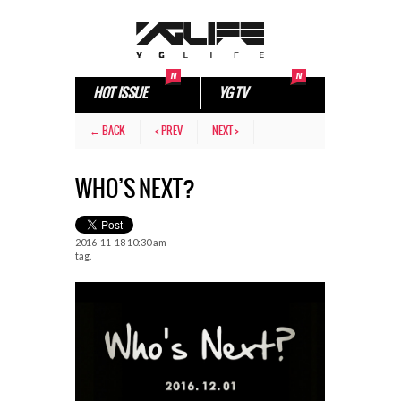
HOT ISSUE
YG TV
← BACK
< PREV
NEXT >
WHO’S NEXT?
2016-11-18 10:30 am
tag.