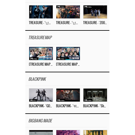
TREASURE – ‘난리나 (NALLY-NA) (HYUNHAYO)’ DANCE PERFORMANCE VIDEO
TREASURE – ‘난리나 (NALLY-NA) (HYUNHAYO)’ M/V
TREASURE – ‘ZOOM ZOOM’ DANCE PRACTICE VIDEO
TREASURE MAP
[TREASURE MAP] EP.77 🥲 우리 트레저 겁쟁이 아닙니다 🤚 기묘한 전시회
[TREASURE MAP] EP.77 🕯️ THE STRANGE EXHIBITION 🕰️ TEASER
BLACKPINK
BLACKPINK – ‘GO’ M/V
BLACKPINK – ‘뛰어(JUMP)’ M/V
BLACKPINK – ‘Shut Down’ DANCE PERFORMANCE VIDEO
BIGBANG MADE