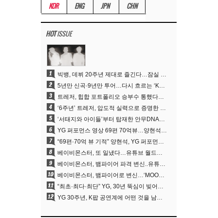
KOR
ENG
JPN
CHN
HOT
ISSUE
1
빅뱅, 데뷔 20주년 제대로 즐긴다…잠실 뒤덮는 특별 이벤트→4년 만의 신곡
2
5년만 신곡·9년만 투어…다시 흐르는 ‘K팝 제왕’ 빅뱅의 시간
3
트레저, 힙합 포트폴리오 승부수 통했다…데뷔 6주년 새 도약
4
‘6주년’ 트레저, 압도적 실력으로 증명한 ‘YG의 보물’ 진가
5
‘서태지와 아이들’부터 탑재한 안무DNA…양현석, YG 퍼포먼스 비디오 70억 뷰 신화의 시작
6
YG 퍼포먼스 영상 69편 70억뷰…양현석 제작 철학 통했다
7
“69편·70억 뷰 기적” 양현석, YG 퍼포먼스 비디오 100% 직접 만든 이유
8
베이비몬스터, 또 일냈다…유튜브 월드와이드 1위
9
베이비몬스터, 뱀파이어 파격 변신..유튜브 트렌딩 1위 직행
10
베이비몬스터, 뱀파이어로 변신…‘MOON’으로 찍은 3개월 프로젝트
11
“최초·최다·최단” YG, 30년 뚝심이 빚어낸 K팝 투어의 새 지평
12
YG 30주년, K팝 공연계에 어떤 것을 남겼나