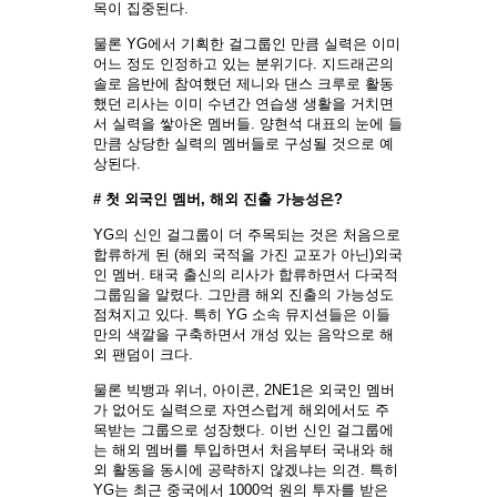
목이 집중된다.
물론 YG에서 기획한 걸그룹인 만큼 실력은 이미
어느 정도 인정하고 있는 분위기다. 지드래곤의
솔로 음반에 참여했던 제니와 댄스 크루로 활동
했던 리사는 이미 수년간 연습생 생활을 거치면
서 실력을 쌓아온 멤버들. 양현석 대표의 눈에 들
만큼 상당한 실력의 멤버들로 구성될 것으로 예
상된다.
# 첫 외국인 멤버, 해외 진출 가능성은?
YG의 신인 걸그룹이 더 주목되는 것은 처음으로
합류하게 된 (해외 국적을 가진 교포가 아닌)외국
인 멤버. 태국 출신의 리사가 합류하면서 다국적
그룹임을 알렸다. 그만큼 해외 진출의 가능성도
점쳐지고 있다. 특히 YG 소속 뮤지션들은 이들
만의 색깔을 구축하면서 개성 있는 음악으로 해
외 팬덤이 크다.
물론 빅뱅과 위너, 아이콘, 2NE1은 외국인 멤버
가 없어도 실력으로 자연스럽게 해외에서도 주
목받는 그룹으로 성장했다. 이번 신인 걸그룹에
는 해외 멤버를 투입하면서 처음부터 국내와 해
외 활동을 동시에 공략하지 않겠냐는 의견. 특히
YG는 최근 중국에서 1000억 원의 투자를 받은