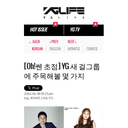
HOT ISSUE
YG TV
← BACK
< PREV
NEXT >
KOREAN
ENGLISH
JAPANESE
CHINESE
[Oh!쎈 초점] YG 새 걸그룹
에 주목해볼 몇 가지
2016-06-08 05:25 pm
tag.
JENNIE
,
LISA
,
YG