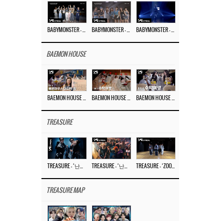
BABYMONSTER – ‘Last Evaluation’ EP.8
BABYMONSTER – ‘Last Evaluation’ EP.7
BABYMONSTER – ‘Last Evaluation’ EP.6
BAEMON HOUSE
BAEMON HOUSE EP.8
BAEMON HOUSE EP.7
BAEMON HOUSE EP.6
TREASURE
TREASURE – ‘난리나 (NALLY-NA) (HYUNHAYO)’ DANCE PERFORMANCE VIDEO
TREASURE – ‘난리나 (NALLY-NA) (HYUNHAYO)’ M/V
TREASURE – ‘ZOOM ZOOM’ DANCE PRACTICE VIDEO
TREASURE MAP