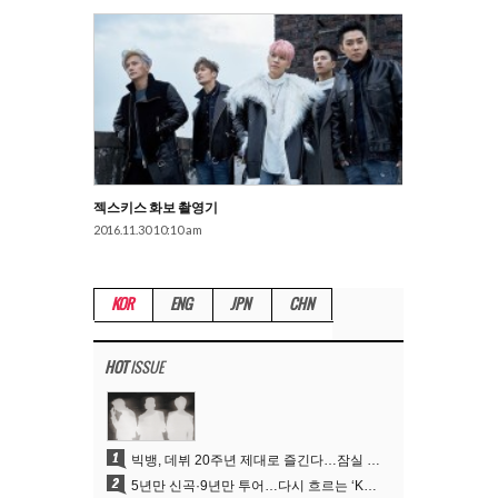
젝스키스 화보 촬영기
2016.11.30 10:10 am
KOR
ENG
JPN
CHN
HOT
ISSUE
1
빅뱅, 데뷔 20주년 제대로 즐긴다…잠실 뒤덮는 특별 이벤트→4년 만의 신곡
2
5년만 신곡·9년만 투어…다시 흐르는 ‘K팝 제왕’ 빅뱅의 시간