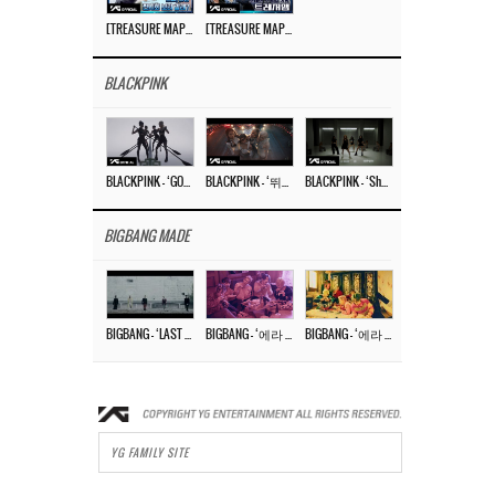
[TREASURE MAP] EP.77 🥲 우리 트레저 겁쟁이 아닙니다 🤚 기묘한 전시회
[TREASURE MAP] EP.77 🕯️ THE STRANGE EXHIBITION 🕰️ TEASER
BLACKPINK
BLACKPINK – ‘GO’ M/V
BLACKPINK – ‘뛰어(JUMP)’ M/V
BLACKPINK – ‘Shut Down’ DANCE PERFORMANCE VIDEO
BIGBANG MADE
BIGBANG – ‘LAST DANCE’ M/V MAKING FILM
BIGBANG – ‘에라 모르겠다 (FXXK IT)’ M/V MAKING FILM
BIGBANG – ‘에라 모르겠다(FXXK IT)’ M/V
YG FAMILY SITE