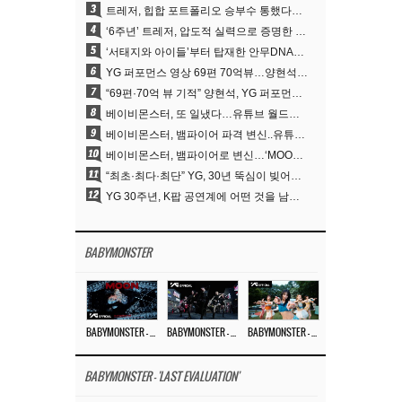
3
트레저, 힙합 포트폴리오 승부수 통했다…데뷔 6주년 새 도약
4
‘6주년’ 트레저, 압도적 실력으로 증명한 ‘YG의 보물’ 진가
5
‘서태지와 아이들’부터 탑재한 안무DNA…양현석, YG 퍼포먼스 비디오 70억 뷰 신화의 시작
6
YG 퍼포먼스 영상 69편 70억뷰…양현석 제작 철학 통했다
7
“69편·70억 뷰 기적” 양현석, YG 퍼포먼스 비디오 100% 직접 만든 이유
8
베이비몬스터, 또 일냈다…유튜브 월드와이드 1위
9
베이비몬스터, 뱀파이어 파격 변신..유튜브 트렌딩 1위 직행
10
베이비몬스터, 뱀파이어로 변신…‘MOON’으로 찍은 3개월 프로젝트
11
“최초·최다·최단” YG, 30년 뚝심이 빚어낸 K팝 투어의 새 지평
12
YG 30주년, K팝 공연계에 어떤 것을 남겼나
BABYMONSTER
BABYMONSTER – ‘MOON’ M/V
BABYMONSTER – ‘MOON’ PERFORMANCE VIDEO
BABYMONSTER – ‘I LIKE IT’ M/V
BABYMONSTER - 'LAST EVALUATION'