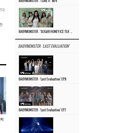
BABYMONSTER – ‘I LIKE IT’ M/V
다.
한
BABYMONSTER – ‘SUGAR HONEY ICE TEA’ M/V
BABYMONSTER - 'LAST EVALUATION'
BABYMONSTER – ‘Last Evaluation’ EP.8
BABYMONSTER – ‘Last Evaluation’ EP.7
디지