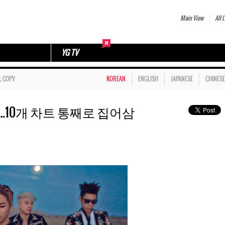
Main View
All L
YG TV
L COPY
KOREAN
ENGLISH
JAPANESE
CHINESE
…10개 차트 통째로 집어삼