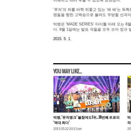
이해하고 따라 부를 수 있도록 표현했다.
‘루저’의 뒤를 바짝 뒤쫓고 있는 ‘배 배’는 
팬들을 향한 고백송으로 불려도 무방할 선곡이
빅뱅은 ‘MADE SERIES’ 타이틀 아래 오는
다. 9월 1일에는 발표 곡들을 모두 모아 정규 앨
2015. 5. 1.
YOU MAY LIKE...
빅뱅, ‘뮤직뱅크’ 불참에도1위…18번째 트로피
빅
‘역대 최다’
작
2015.05.22 20:15 pm
20