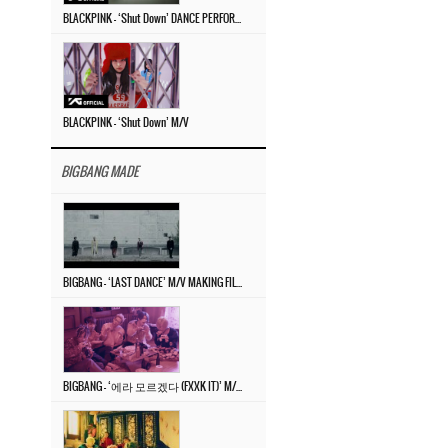
BLACKPINK – ‘Shut Down’ DANCE PERFORMANCE VIDEO
BLACKPINK – ‘Shut Down’ M/V
BIGBANG MADE
BIGBANG – ‘LAST DANCE’ M/V MAKING FILM
BIGBANG – ‘에라 모르겠다 (FXXK IT)’ M/V MAKING FILM