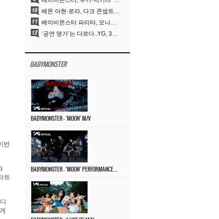
베이비몬스터, 루카·치키타 ‘문’ 비주얼 공개…절제된 카리스마·유니크 비주얼
베몬 아현·로라, 다크 콘셉트 완벽 소화…’문’ 비주얼 포토 공개
베이비몬스터 파리타, 모나리자 눈썹도 완벽 소화‥아사와 강렬 아우라
‘공연 명가’는 다르다..YG, 30년간 축적해 온 ‘경험하는 음악’의 힘
BABYMONSTER
BABYMONSTER – ‘MOON’ M/V
 이번
와
BABYMONSTER – ‘MOON’ PERFORMANCE VIDEO
간차트
로디
쉽게