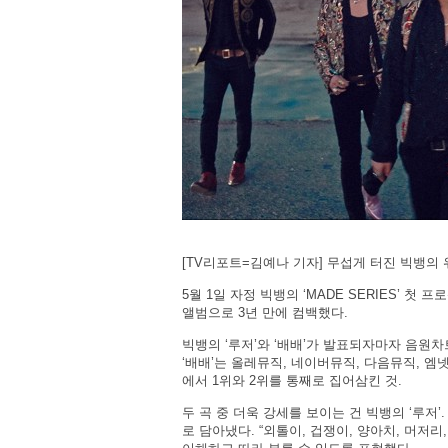
[TV리포트=김예나 기자] 무섭게 터진 빅뱅의 
5월 1일 자정 빅뱅의 ‘MADE SERIES’ 첫 프
앨범으로 3년 만에 컴백했다.
빅뱅의 ‘루저’와 ‘배배’가 발표되자마자 음원
‘배배’는 올레뮤직, 네이버뮤직, 다음뮤직, 엠
에서 1위와 2위를 통째로 집어삼킨 것.
두 곡 중 더욱 강세를 보이는 건 빅뱅의 ‘루저
로 담아냈다. “외톨이, 겁쟁이, 양아치, 머저리