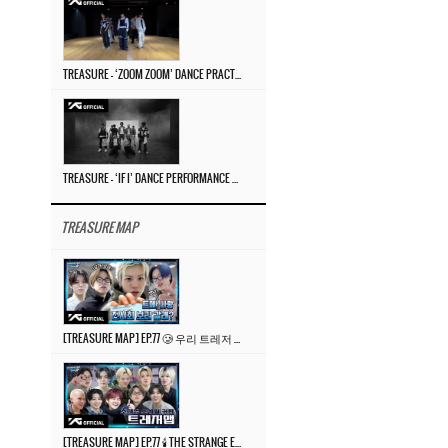
TREASURE – ‘ZOOM ZOOM’ DANCE PRACTICE VIDEO
TREASURE – ‘IF I’ DANCE PERFORMANCE VIDEO
TREASURE MAP
[TREASURE MAP] EP.77 🥲 우리 트레저 겁쟁이 아닙니다 🤚 기묘한 전시회
[TREASURE MAP] EP.77 🕯️ THE STRANGE EXHIBITION 🕰️ TEASER