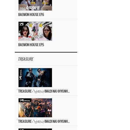
BAEMON HOUSE EP.6
BAEMON HOUSE EP.5
TREASURE
TREASURE – ‘난리나 (NALLY-NA) (HYUNHAYO)’ DANCE PERFORMANCE VIDEO
TREASURE – ‘난리나 (NALLY-NA) (HYUNHAYO)’ M/V