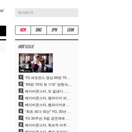
ist
KOR
ENG
JPN
CHN
HOT
ISSUE
YG 퍼포먼스 영상 69편 70억뷰…양현석 제작 철학 통했다
“69편·70억 뷰 기적” 양현석, YG 퍼포먼스 비디오 100% 직접 만든 이유
베이비몬스터, 또 일냈다…유튜브 월드와이드 1위
베이비몬스터, 뱀파이어 파격 변신..유튜브 트렌딩 1위 직행
베이비몬스터, 뱀파이어로 변신…‘MOON’으로 찍은 3개월 프로젝트
“최초·최다·최단” YG, 30년 뚝심이 빚어낸 K팝 투어의 새 지평
YG 30주년, K팝 공연계에 어떤 것을 남겼나
베이비몬스터, 독보적 비주얼과 압도적 소화력..’MOON’