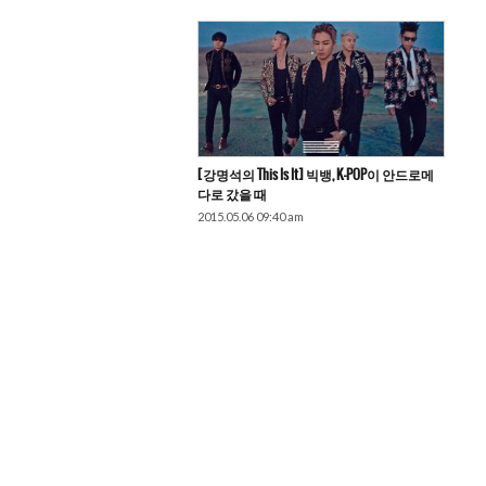
[강명석의 This Is It] 빅뱅, K-POP이 안드로메
다로 갔을 때
2015.05.06 09:40 am