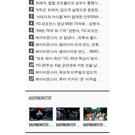
1
트레저, 힙합 포트폴리오 승부수 통했다…데뷔 6주년 새 도약
2
‘6주년’ 트레저, 압도적 실력으로 증명한 ‘YG의 보물’ 진가
3
‘서태지와 아이들’부터 탑재한 안무DNA…양현석, YG 퍼포먼스 비디오 70억 뷰 신화의 시작
4
YG 퍼포먼스 영상 69편 70억뷰…양현석 제작 철학 통했다
5
“69편·70억 뷰 기적” 양현석, YG 퍼포먼스 비디오 100% 직접 만든 이유
6
베이비몬스터, 또 일냈다…유튜브 월드와이드 1위
7
베이비몬스터, 뱀파이어 파격 변신..유튜브 트렌딩 1위 직행
8
베이비몬스터, 뱀파이어로 변신…‘MOON’으로 찍은 3개월 프로젝트
9
“최초·최다·최단” YG, 30년 뚝심이 빚어낸 K팝 투어의 새 지평
10
YG 30주년, K팝 공연계에 어떤 것을 남겼나
11
베이비몬스터, 독보적 비주얼과 압도적 소화력..’MOON’
12
베이비몬스터, 루카·치키타 ‘문’ 비주얼 공개…절제된 카리스마·유니크 비주얼
BABYMONSTER
BABYMONSTER – ‘MOON’ M/V
BABYMONSTER – ‘MOON’ PERFORMANCE VIDEO
BABYMONSTER – ‘I LIKE IT’ M/V