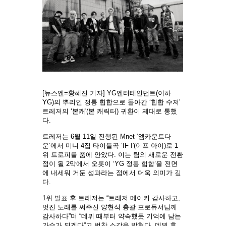
[뉴스엔=황혜진 기자] YG엔터테인먼트(이하
YG)의 뿌리인 정통 힙합으로 돌아간 ‘힙합 수저’
트레저의 ‘본캐'(본 캐릭터) 귀환이 제대로 통했
다.
트레저는 6월 11일 진행된 Mnet ‘엠카운트다
운’에서 미니 4집 타이틀곡 ‘IF I'(이프 아이)로 1
위 트로피를 품에 안았다. 이는 팀의 새로운 전환
점이 될 2막에서 오롯이 ‘YG 정통 힙합’을 전면
에 내세워 거둔 성과라는 점에서 더욱 의미가 깊
다.
1위 발표 후 트레저는 “트레저 메이커 감사하고,
멋진 노래를 써주신 양현석 총괄 프로듀서님께
감사하다”며 “데뷔 때부터 약속했듯 기억에 남는
가수가 되겠다”고 벅찬 소감을 밝혔다. 데뷔 후