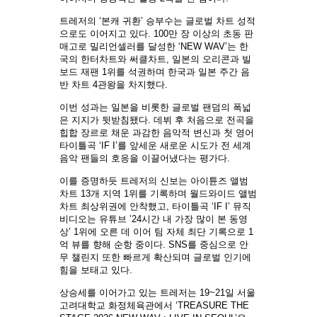
트레저의 ‘본캐 귀환’ 승부수는 글로벌 차트 성적
으로도 이어지고 있다. 100만 장 이상의 초동 판
매고로 밀리언셀러를 달성한 ‘NEW WAV’는 한
국의 한터차트와 써클차트, 일본의 오리콘과 빌
보드 재팬 1위를 석권하며 한국과 일본 주간 음
반 차트 4관왕을 차지했다.
이번 성과는 일본을 비롯한 글로벌 팬덤의 폭넓
은 지지가 뒷받침됐다. 데뷔 후 처음으로 전곡을
힙합 장르로 채운 과감한 음악적 변신과 첫 영어
타이틀곡 ‘IF I’를 앞세운 새로운 시도가 전 세계
음악 팬들의 호응을 이끌어냈다는 평가다.
이를 증명하듯 트레저의 신보는 아이튠즈 앨범
차트 13개 지역 1위를 기록하며 월드와이드 앨범
차트 최상위권에 안착했고, 타이틀곡 ‘IF I’ 뮤직
비디오는 유튜브 ’24시간 내 가장 많이 본 동영
상’ 1위에 오른 데 이어 팀 자체 최단 기록으로 1
억 뷰를 향해 순항 중이다. SNS를 중심으로 안
무 챌린지 또한 빠르게 확산되며 글로벌 인기에
힘을 보태고 있다.
상승세를 이어가고 있는 트레저는 19~21일 서울
고려대학교 화정체육관에서 ‘TREASURE THE