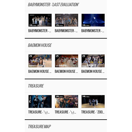
BABYMONSTER - 'LAST EVALUATION'
BABYMONSTER – ‘Last Evaluation’ EP.8
BABYMONSTER – ‘Last Evaluation’ EP.7
BABYMONSTER – ‘Last Evaluation’ EP.6
BAEMON HOUSE
BAEMON HOUSE EP.8
BAEMON HOUSE EP.7
BAEMON HOUSE EP.6
TREASURE
TREASURE – ‘난리나 (NALLY-NA) (HYUNHAYO)’ DANCE PERFORMANCE VIDEO
TREASURE – ‘난리나 (NALLY-NA) (HYUNHAYO)’ M/V
TREASURE – ‘ZOOM ZOOM’ DANCE PRACTICE VIDEO
TREASURE MAP