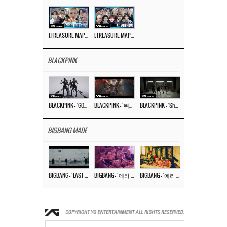
[TREASURE MAP] EP.77 🥲 우리 트레저 겁쟁이 아닙니다 🤚 기묘한 전시회
[TREASURE MAP] EP.77 🕯️ THE STRANGE EXHIBITION 🕰️ TEASER
BLACKPINK
BLACKPINK – ‘GO’ M/V
BLACKPINK – ‘뛰어(JUMP)’ M/V
BLACKPINK – ‘Shut Down’ DANCE PERFORMANCE VIDEO
BIGBANG MADE
BIGBANG – ‘LAST DANCE’ M/V MAKING FILM
BIGBANG – ‘에라 모르겠다 (FXXK IT)’ M/V MAKING FILM
BIGBANG – ‘에라 모르겠다(FXXK IT)’ M/V