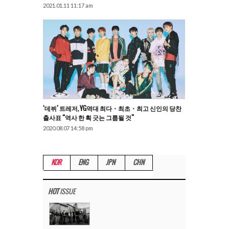
2021.01.11 11:17 am
‘데뷔’ 트레저, YG역대 최다・최초・최고 신인의 당찬
출사표 “역사 한 획 긋는 그룹될 것”
2020.08.07 14:58 pm
KOR
ENG
JPN
CHN
HOT
ISSUE