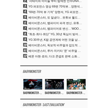
2
‘서태지와 아이들’부터 탑재한 안무DNA…양현석, YG 퍼포먼스 비디오 70억 뷰 신화의 시작
3
YG 퍼포먼스 영상 69편 70억뷰…양현석 제작 철학 통했다
4
“69편·70억 뷰 기적” 양현석, YG 퍼포먼스 비디오 100% 직접 만든 이유
5
베이비몬스터, 또 일냈다…유튜브 월드와이드 1위
6
베이비몬스터, 뱀파이어 파격 변신..유튜브 트렌딩 1위 직행
7
베이비몬스터, 뱀파이어로 변신…‘MOON’으로 찍은 3개월 프로젝트
8
“최초·최다·최단” YG, 30년 뚝심이 빚어낸 K팝 투어의 새 지평
9
YG 30주년, K팝 공연계에 어떤 것을 남겼나
10
베이비몬스터, 독보적 비주얼과 압도적 소화력..’MOON’
11
베이비몬스터, 루카·치키타 ‘문’ 비주얼 공개…절제된 카리스마·유니크 비주얼
12
베몬 아현·로라, 다크 콘셉트 완벽 소화…’문’ 비주얼 포토 공개
BABYMONSTER
BABYMONSTER – ‘MOON’ M/V
BABYMONSTER – ‘MOON’ PERFORMANCE VIDEO
BABYMONSTER – ‘I LIKE IT’ M/V
BABYMONSTER - 'LAST EVALUATION'