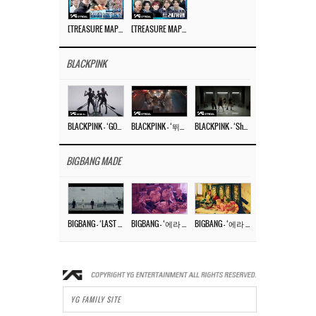
[TREASURE MAP] EP.77 🥲 우리 트레저 겁쟁이 아닙니다 🤚 기묘한 전시회
[TREASURE MAP] EP.77 🕯️ THE STRANGE EXHIBITION 🕰️ TEASER
BLACKPINK
BLACKPINK – ‘GO’ M/V
BLACKPINK – ‘뛰어(JUMP)’ M/V
BLACKPINK – ‘Shut Down’ DANCE PERFORMANCE VIDEO
BIGBANG MADE
BIGBANG – ‘LAST DANCE’ M/V MAKING FILM
BIGBANG – ‘에라 모르겠다 (FXXK IT)’ M/V MAKING FILM
BIGBANG – ‘에라 모르겠다(FXXK IT)’ M/V
YG FAMILY SITE