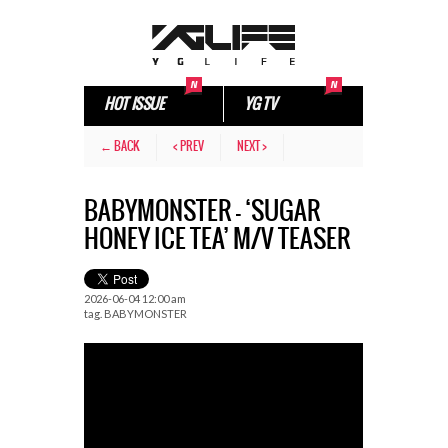
HOT ISSUE
YG TV
← BACK
< PREV
NEXT >
BABYMONSTER – ‘SUGAR
HONEY ICE TEA’ M/V TEASER
2026-06-04 12:00 am
tag.
BABYMONSTER