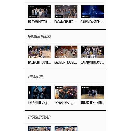
BABYMONSTER – ‘Last Evaluation’ EP.8
BABYMONSTER – ‘Last Evaluation’ EP.7
BABYMONSTER – ‘Last Evaluation’ EP.6
BAEMON HOUSE
BAEMON HOUSE EP.8
BAEMON HOUSE EP.7
BAEMON HOUSE EP.6
TREASURE
TREASURE – ‘난리나 (NALLY-NA) (HYUNHAYO)’ DANCE PERFORMANCE VIDEO
TREASURE – ‘난리나 (NALLY-NA) (HYUNHAYO)’ M/V
TREASURE – ‘ZOOM ZOOM’ DANCE PRACTICE VIDEO
TREASURE MAP