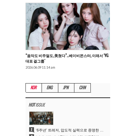
“음악도 비주얼도, 美쳤다”…베이비몬스터, 이래서 ‘YG
대표 걸그룹’
2026.06.09 11:14 am
KOR
ENG
JPN
CHN
HOT
ISSUE
1
‘6주년’ 트레저, 압도적 실력으로 증명한 ‘YG의 보물’ 진가