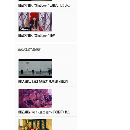
BLACKPINK – ‘Shut Down’ DANCE PERFORMANCE VIDEO
BLACKPINK – ‘Shut Down’ M/V
BIGBANG MADE
BIGBANG – ‘LAST DANCE’ M/V MAKING FILM
BIGBANG – ‘에라 모르겠다 (FXXK IT)’ M/V MAKING FILM