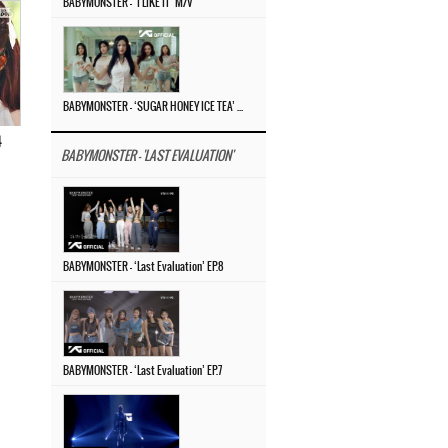
BABYMONSTER – ‘I LIKE IT’ M/V
BABYMONSTER – ‘SUGAR HONEY ICE TEA’ M/V
4
BABYMONSTER - 'LAST EVALUATION'
BABYMONSTER – ‘Last Evaluation’ EP.8
BABYMONSTER – ‘Last Evaluation’ EP.7