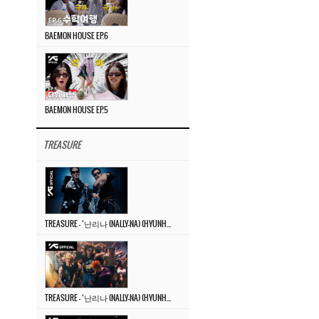
BAEMON HOUSE EP.6
BAEMON HOUSE EP.5
TREASURE
TREASURE – ‘난리나 (NALLY-NA) (HYUNHAYO)’ DANCE PERFORMANCE VIDEO
TREASURE – ‘난리나 (NALLY-NA) (HYUNHAYO)’ M/V