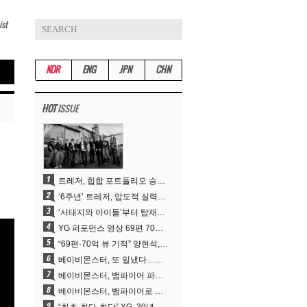
ist
KOR
ENG
JPN
CHN
HOT
ISSUE
트레저, 힙합 포트폴리오 승부수 통했다…데뷔 6주년 새 도약
‘6주년’ 트레저, 압도적 실력으로 증명한 ‘YG의 보물’ 진가
‘서태지와 아이들’부터 탑재한 안무DNA…양현석, YG 퍼포먼스 비디오 70억 뷰 신화의 시작
YG 퍼포먼스 영상 69편 70억뷰…양현석 제작 철학 통했다
“69편·70억 뷰 기적” 양현석, YG 퍼포먼스 비디오 100% 직접 만든 이유
베이비몬스터, 또 일냈다…유튜브 월드와이드 1위
베이비몬스터, 뱀파이어 파격 변신..유튜브 트렌딩 1위 직행
베이비몬스터, 뱀파이어로 변신…‘MOON’으로 찍은 3개월 프로젝트