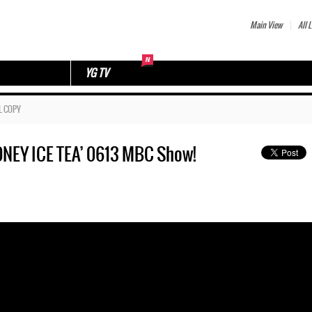
Main View
All L
YG TV
L COPY
EY ICE TEA’ 0613 MBC Show!