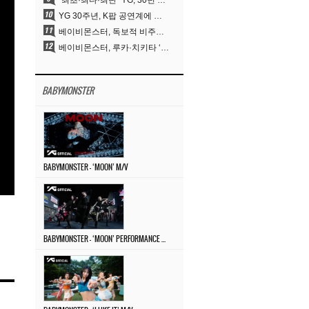
“최초·최다·최단” YG, 30년 뚝심이 빚어낸 K팝 투어의 새 지평
YG 30주년, K팝 공연계에 어떤 것을 남겼나
베이비몬스터, 독보적 비주얼과 압도적 소화력..’MOON’
베이비몬스터, 루카·치키타 ‘문’ 비주얼 공개…절제된 카리스마·유니크 비주얼
BABYMONSTER
BABYMONSTER – ‘MOON’ M/V
BABYMONSTER – ‘MOON’ PERFORMANCE VIDEO