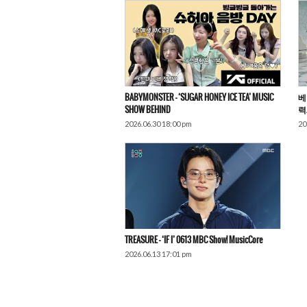
BABYMONSTER – ‘SUGAR HONEY ICE TEA’ MUSIC
베
SHOW BEHIND
력
2026.06.30 18:00 pm
20
TREASURE – ‘IF I’ 0613 MBC Show! MusicCore
2026.06.13 17:01 pm