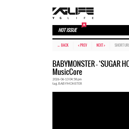
HOT ISSUE
← BACK
< PREV
NEXT >
SHORT UR
BABYMONSTER – ‘SUGAR HON
MusicCore
2026-06-13 04:58 pm
tag.
BABYMONSTER