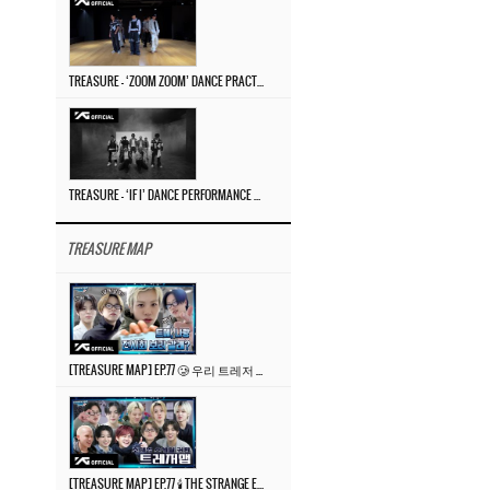
TREASURE – ‘ZOOM ZOOM’ DANCE PRACTICE VIDEO
TREASURE – ‘IF I’ DANCE PERFORMANCE VIDEO
TREASURE MAP
[TREASURE MAP] EP.77 🥲 우리 트레저 겁쟁이 아닙니다 🤚 기묘한 전시회
[TREASURE MAP] EP.77 🕯️ THE STRANGE EXHIBITION 🕰️ TEASER