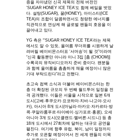
증을 자아냈던 신곡 제목의 전체 버전인
‘SUGAR HONEY ICE TEA’도 함께 베일을 벗었
다. 설탕(SUGAR), 꿀(HONEY), 아이스티(ICE
TEA)의 조합이 달콤하면서도 청량한 에너지를
직관적으로 연상케 해 글로벌 팬들의 호응을 이
끌어내고 있다.
YG 측은 “‘SUGAR HONEY ICE TEA’라는 제목
에서도 알 수 있듯, 올여름 무더위를 시원하게 날
려버릴 베이비몬스터표 ‘서머송’이 될 것”이라며
“신곡 활동뿐만 아니라 미니 3집 [춤 (CHOOM)]
수록곡의 뮤직비디오까지 준비 중이다. 팬분들
과 함께 올여름을 촘촘하게 채울 예정이니 많은
기대 부탁드린다”라고 전했다.
초고속 컴백 소식과 더불어 베이비몬스터는 한
층 더 확장된 규모의 두 번째 월드투어 일정을 전
격 공개했다. 이들은 서울을 시작으로 일본 6개
도시(고베·후쿠오카·요코하마·치바·나고야·오사
카), 아시아 8개 도시(마닐라·마카오·자카르타·방
콕·쿠알라룸푸르·타이베이·싱가포르·홍콩), 오세
아니아 3개 도시(오클랜드·멜버른·시드니) 등 총
18개 도시에서 27회차에 달하는 대규모 공연을
펼친다. 여기에 향후 유럽, 북미, 남미 일정까지
추가로 오픈할 예정이어서 전 세계 팬들의 이목