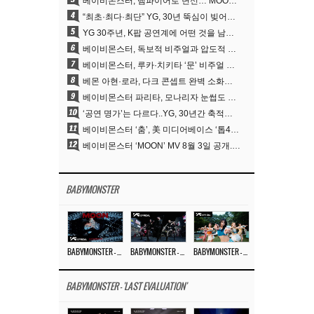
베이비몬스터, 뱀파이어로 변신…‘MOON’으로 찍은 3개월 프로젝트
4
“최초·최다·최단” YG, 30년 뚝심이 빚어낸 K팝 투어의 새 지평
5
YG 30주년, K팝 공연계에 어떤 것을 남겼나
6
베이비몬스터, 독보적 비주얼과 압도적 소화력..’MOON’
7
베이비몬스터, 루카·치키타 ‘문’ 비주얼 공개…절제된 카리스마·유니크 비주얼
8
베몬 아현·로라, 다크 콘셉트 완벽 소화…’문’ 비주얼 포토 공개
9
베이비몬스터 파리타, 모나리자 눈썹도 완벽 소화‥아사와 강렬 아우라
10
‘공연 명가’는 다르다..YG, 30년간 축적해 온 ‘경험하는 음악’의 힘
11
베이비몬스터 ‘춤’, 美 미디어베이스 ‘톱40’ 라디오 차트 35위 첫 진입
12
베이비몬스터 ‘MOON’ MV 8월 3일 공개..압도적 티저 포스터
BABYMONSTER
BABYMONSTER – ‘MOON’ M/V
BABYMONSTER – ‘MOON’ PERFORMANCE VIDEO
BABYMONSTER – ‘I LIKE IT’ M/V
BABYMONSTER - 'LAST EVALUATION'