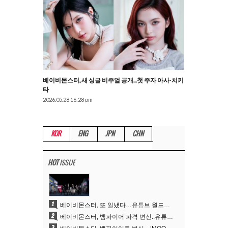
베이비몬스터, 새 싱글 비주얼 공개…첫 주자 아사·치키
타
2026.05.28 16:28 pm
KOR
ENG
JPN
CHN
HOT
ISSUE
1
베이비몬스터, 또 일냈다…유튜브 월드와이드 1위
2
베이비몬스터, 뱀파이어 파격 변신..유튜브 트렌딩 1위 직행
3