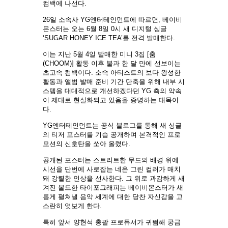
컴백에 나선다.
26일 소속사 YG엔터테인먼트에 따르면, 베이비
몬스터는 오는 6월 8일 0시 새 디지털 싱글
‘SUGAR HONEY ICE TEA’를 전격 발매한다.
이는 지난 5월 4일 발매한 미니 3집 [춤
(CHOOM)] 활동 이후 불과 한 달 만에 선보이는
초고속 컴백이다. 소속 아티스트의 보다 왕성한
활동과 앨범 발매 준비 기간 단축을 위해 내부 시
스템을 대대적으로 개선하겠다던 YG 측의 약속
이 제대로 현실화되고 있음을 증명하는 대목이
다.
YG엔터테인먼트는 공식 블로그를 통해 새 싱글
의 티저 포스터를 기습 공개하며 본격적인 프로
모션의 신호탄을 쏘아 올렸다.
공개된 포스터는 스트리트한 무드의 배경 위에
시선을 단번에 사로잡는 네온 그린 컬러가 매치
돼 강렬한 인상을 선사한다. 그 위로 과감하게 새
겨진 볼드한 타이포그래피는 베이비몬스터가 새
롭게 펼쳐낼 음악 세계에 대한 당찬 자신감을 고
스란히 엿보게 한다.
특히 앞서 양현석 총괄 프로듀서가 귀띔해 궁금