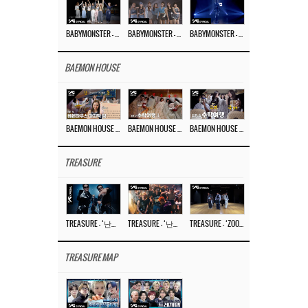
BABYMONSTER – ‘Last Evaluation’ EP.8
BABYMONSTER – ‘Last Evaluation’ EP.7
BABYMONSTER – ‘Last Evaluation’ EP.6
BAEMON HOUSE
BAEMON HOUSE EP.8
BAEMON HOUSE EP.7
BAEMON HOUSE EP.6
TREASURE
TREASURE – ‘난리나 (NALLY-NA) (HYUNHAYO)’ DANCE PERFORMANCE VIDEO
TREASURE – ‘난리나 (NALLY-NA) (HYUNHAYO)’ M/V
TREASURE – ‘ZOOM ZOOM’ DANCE PRACTICE VIDEO
TREASURE MAP