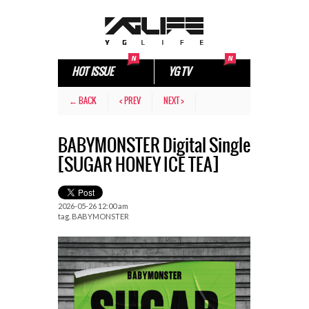
HOT ISSUE
YG TV
← BACK
< PREV
NEXT >
BABYMONSTER Digital Single
[SUGAR HONEY ICE TEA]
2026-05-26 12:00 am
tag.
BABYMONSTER