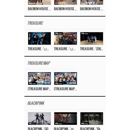
BAEMON HOUSE EP.8
BAEMON HOUSE EP.7
BAEMON HOUSE EP.6
TREASURE
TREASURE – ‘난리나 (NALLY-NA) (HYUNHAYO)’ DANCE PERFORMANCE VIDEO
TREASURE – ‘난리나 (NALLY-NA) (HYUNHAYO)’ M/V
TREASURE – ‘ZOOM ZOOM’ DANCE PRACTICE VIDEO
TREASURE MAP
[TREASURE MAP] EP.77 🥲 우리 트레저 겁쟁이 아닙니다 🤚 기묘한 전시회
[TREASURE MAP] EP.77 🕯️ THE STRANGE EXHIBITION 🕰️ TEASER
BLACKPINK
BLACKPINK – ‘GO’ M/V
BLACKPINK – ‘뛰어(JUMP)’ M/V
BLACKPINK – ‘Shut Down’ DANCE PERFORMANCE VIDEO