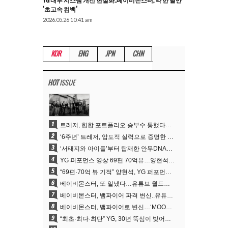
YG 내부 시스템 개선 현실화..베이비몬스터, 약 한 달만
‘초고속 컴백’
2026.05.26 10:41 am
KOR
ENG
JPN
CHN
HOT
ISSUE
1
트레저, 힙합 포트폴리오 승부수 통했다…데뷔 6주년 새 도약
2
‘6주년’ 트레저, 압도적 실력으로 증명한 ‘YG의 보물’ 진가
3
‘서태지와 아이들’부터 탑재한 안무DNA…양현석, YG 퍼포먼스 비디오 70억 뷰 신화의 시작
4
YG 퍼포먼스 영상 69편 70억뷰…양현석 제작 철학 통했다
5
“69편·70억 뷰 기적” 양현석, YG 퍼포먼스 비디오 100% 직접 만든 이유
6
베이비몬스터, 또 일냈다…유튜브 월드와이드 1위
7
베이비몬스터, 뱀파이어 파격 변신..유튜브 트렌딩 1위 직행
8
베이비몬스터, 뱀파이어로 변신…‘MOON’으로 찍은 3개월 프로젝트
9
“최초·최다·최단” YG, 30년 뚝심이 빚어낸 K팝 투어의 새 지평