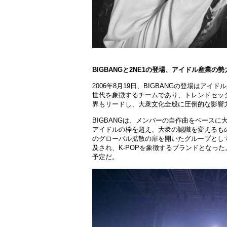
BIGBANGと2NE1の登場、アイドル産業の勢
2006年8月19日、BIGBANGの登場はアイ
世代を象
徴
するチ
ー
ムであり、トレンドセッ
界もリ
ー
ドし、大衆文化全般に
圧
倒的な影響
BIGBANGは、メンバ
ー
の自作曲をベ
ー
スに
アイドルの
枠
を超え、大衆の認識を
変
えるも
のグロ
ー
バル
拡
散の扉を開いたグル
ー
プとし
及され、
K-POPを象
徴
するブランドとなった
予定だ。