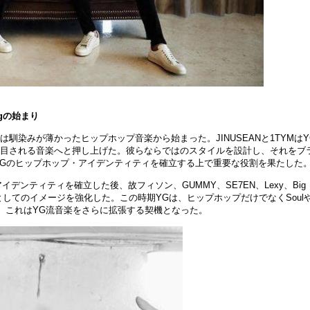
agの始まり
は馴染みが薄かったヒップホップ音
楽
から始まった。
JINUSEANと1TYMはY
注目される音
楽
へと押し上げた。彼らならではのスタイルを設計し、それをブ
、YGのヒップホップ
・
アイデンティティを確立する上で重要な役割を果たした
アイデンティティを確立した後、故フィソン、GUMMY、SE7EN、Lexy、Big
としてのイメ
ー
ジを
強
化した。この時期
YGは、ヒップホップだけでなくSoul
。これは
YG流音
楽
をさらに
拡
張する契機となった。