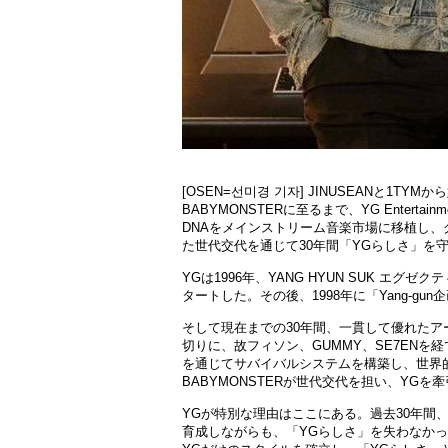
[OSEN=선미경 기자] JINUSEANと1TYMか
BABYMONSTERに至るまで、YG Enter
DNAをメインストリ
ー
ム音
楽
市場に移植し、
た世代交代を通じて30年間「YGらしさ」を
YGは1996年、YANG HYUN SUK エグゼ
タ
ー
トした。その後、
1998年に「Yang-gun企
そして現在までの30年間、一貫して優れたア
切りに、故フィソン、GUMMY、SE7ENを
経
を通じてサバイバルシステムを構築し、世界
BABYMONSTERが世代交代を担い、YGを
YGが特別な理由はここにある。過去30年間
育成しながらも、「
YGらしさ」を失わなかっ