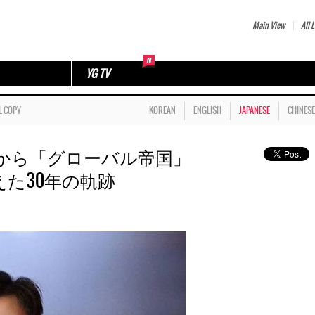
Main View
All L
YG TV
L COPY
KOREAN
ENGLISH
JAPANESE
CHINESE
から「グローバル帝国」
変えた30年の軌跡