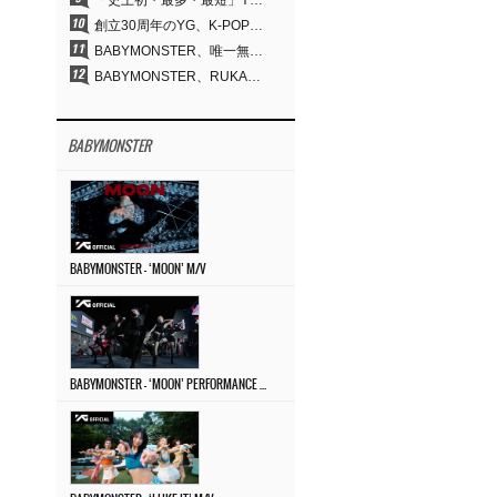
「史上初・最多・最短」YG、30年の揺るぎない信念が切り開いたK-POPツアーの新境地
創立30周年のYG、K-POP公演界に何を残したのか
BABYMONSTER、唯一無二のビジュアルと圧倒的な表現力…『MOON』
BABYMONSTER、RUKA＆CHIQUITAの「MOON」ビジュアルを公開…洗練されたカリスマ性・ユニークなビジュアル
BABYMONSTER
BABYMONSTER – ‘MOON’ M/V
BABYMONSTER – ‘MOON’ PERFORMANCE VIDEO