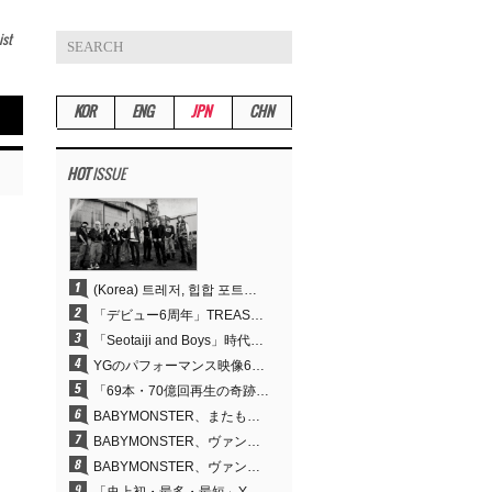
ist
KOR
ENG
JPN
CHN
HOT
ISSUE
(Korea) 트레저, 힙합 포트폴리오 승부수 통했다…데뷔 6주년 새 도약
「デビュー6周年」TREASURE、圧倒的な実力で証明した「YGの宝」の真価
「Seotaiji and Boys」時代から培ったダンスDNA…YANG HYUN SUK、YGのパフォーマンスビデオ70億回再生の原点
YGのパフォーマンス映像69本が累計70億回再生…YANG HYUN SUKの制作哲学が実を結ぶ
「69本・70億回再生の奇跡」YANG HYUN SUK、YGのパフォーマンスビデオを100％自ら手掛けた理由
BABYMONSTER、またも快挙…YouTubeワールドワイドトレンドで1位に
BABYMONSTER、ヴァンパイアに大胆変身…YouTubeトレンド1位を獲得
BABYMONSTER、ヴァンパイアに変身…「MOON」で3か月にわたるプロジェクトを締めくくる