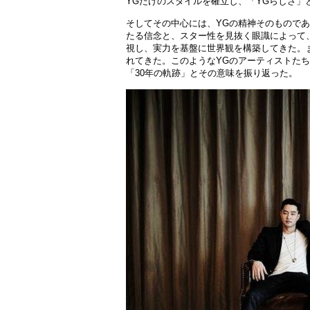
YGだけのスタイルを確立し、「YGらしさ」
そしてその中心には、YGの精神そのものであるY
たる信念と、スタ
ー
性を見
抜
く眼識によって
視し、
実
力を基盤に世界
観
を構築してきた。
れてきた。このような
YGのア
ー
ティストたち
「30年の軌跡」とその意味を振り返った。