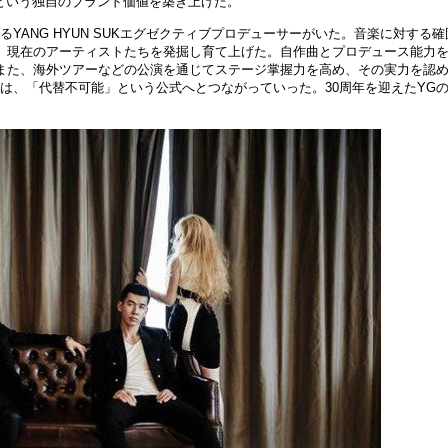
という
独
自のブランド
価
値を築き上げた。
ANG HYUN SUKエグゼクティブプロデュ
ー
サ
ー
がいた。音
楽
に
対
する確
、現在のア
ー
ティストたちを
発
掘し育て上げた。自作曲とプロデュ
ー
ス能力
また、海外ツア
ー
などの公演を通じてステ
ー
ジ掌握力を高め、その
実
力を認
は、「代替不可能」という公式へとつながっていった。
30周年を迎えたYG