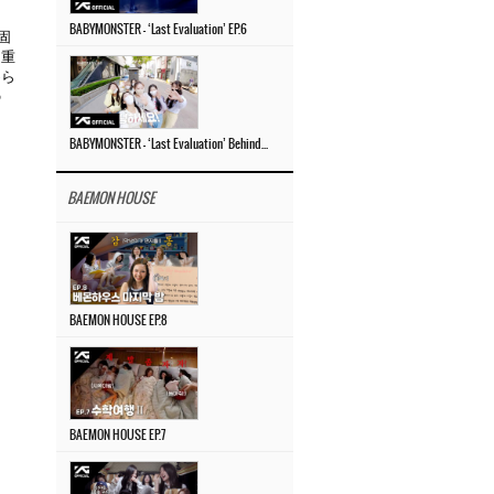
BABYMONSTER – ‘Last Evaluation’ EP.6
固
を重
めら
の
BABYMONSTER – ‘Last Evaluation’ Behind The Scenes #4
BAEMON HOUSE
BAEMON HOUSE EP.8
BAEMON HOUSE EP.7