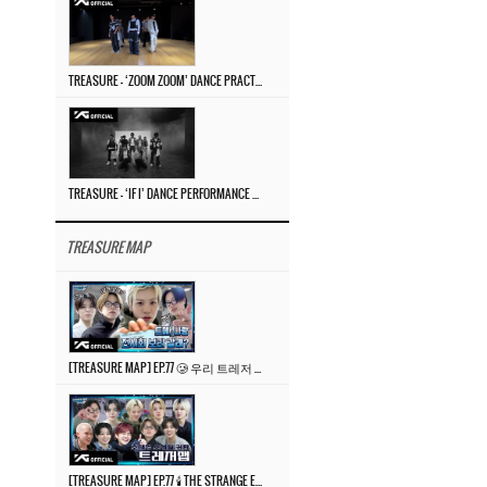
TREASURE – ‘ZOOM ZOOM’ DANCE PRACTICE VIDEO
TREASURE – ‘IF I’ DANCE PERFORMANCE VIDEO
TREASURE MAP
[TREASURE MAP] EP.77 🥲 우리 트레저 겁쟁이 아닙니다 🤚 기묘한 전시회
[TREASURE MAP] EP.77 🕯️ THE STRANGE EXHIBITION 🕰️ TEASER