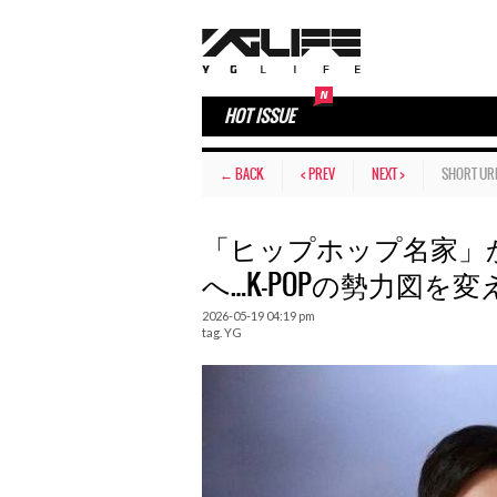
HOT ISSUE
← BACK
< PREV
NEXT >
SHORT UR
「ヒップホップ名家」
へ…K-POPの勢力図を
2026-05-19 04:19 pm
tag.
YG