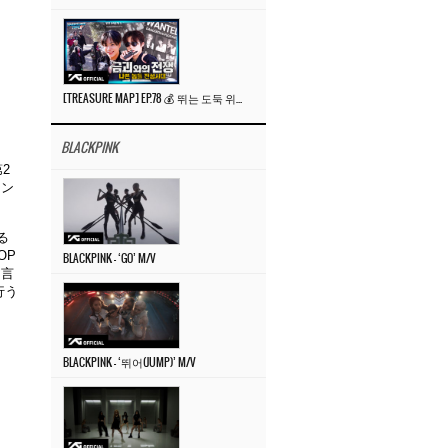
[TREASURE MAP] EP.78 💰 뛰는 도둑 위에 나는 경찰? 🚔 경찰과 도둑
BLACKPINK
第
2
ョン
る
OP
BLACKPINK – ‘GO’ M/V
に言
行う
BLACKPINK – ‘뛰어(JUMP)’ M/V