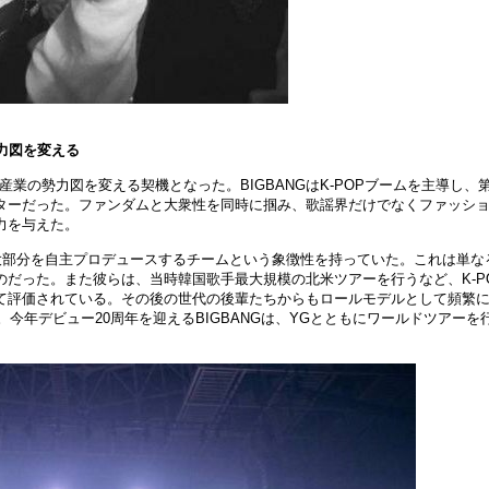
力
図
を
変
える
ドル産業の勢力
図
を
変
える契機となった。
BIGBANGはK-POPブ
ー
ムを主導し、
タ
ー
だった。ファンダムと大衆性を同時に
掴
み、歌
謡
界だけでなくファッシ
力を
与
えた。
大部分を自主プロデュ
ー
スするチ
ー
ムという象
徴
性を持っていた。これは
単
な
のだった。また彼らは、
当
時韓
国
歌手最大規模の北米ツア
ー
を行うなど、
K-P
て評
価
されている。その後の世代の後輩たちからもロ
ー
ルモデルとして頻繁
。今年デビュ
ー
20周年を迎えるBIGBANGは、YGとともにワ
ー
ルドツア
ー
を