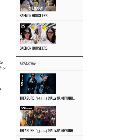
BAEMON HOUSE EP.6
BAEMON HOUSE EP.5
G
TREASURE
ラン
。
や
TREASURE – ‘난리나 (NALLY-NA) (HYUNHAYO)’ DANCE PERFORMANCE VIDEO
TREASURE – ‘난리나 (NALLY-NA) (HYUNHAYO)’ M/V