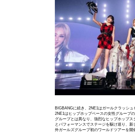
BIGBANGに
続
き、
2NE1はガ
ー
ルクラッシュ
2NE1はヒップホップベ
ー
スの女性グル
ー
プの
グル
ー
プとは異なり、
強
烈なヒップホップス
とパフォ
ー
マンスでステ
ー
ジを
駆
け巡り、新
外ガ
ー
ルズグル
ー
プ初のワ
ー
ルドツア
ー
を開