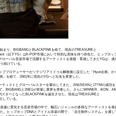
ら始まり、BIGBANGとBLACKPINKを
経
て、現在の
TREASUREと
tainment（以下YG）はK-POP市場において特別な意味を持つ存在だ。ヒップホッ
グロ
ー
バル音
楽
市場で活躍するア
ー
ティストを
発
掘
・
育成してきた
YGは、成
守り
続
けている。
クティブプロデュ
ー
サ
ー
がソテジワアイドゥル解散後に設立した「
Hyun企
画
」か
画
」を
経
て、
2001年に現在のYGへと社名を
変
更した。
ー
ティストとグロ
ー
バルスタ
ー
を輩出してきた。
JINUSEANと1TYMの成功
て、
BIGBANGと2NE1が登場し業界を席
巻
した。さらに
WINNER、
iKON
、A
的スタ
ー
となった
BLACKPINKを誕生させた。現在はTREASUREと
牽引している。
、急速に
変
化する音
楽
市場の中で、幅
広
いジャンルの多
様
なア
ー
ティストを
発
た。ヒップホップDNAとアイドル音
楽
の間で、「自主制作システム」を通じ