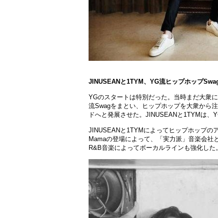
JINUSEANと1TYM、YG流ヒップホップSw
YGのスタ
ー
トは特別だった。
当
時まだ大衆に
流Swagをまとい、ヒップホップを大衆から
ドへと
発
展させた。
JINUSEANと1TYMは
JINUSEANと1TYMによってヒップホップの
Mamaの登場によって、「
実
力派」音
楽会
社
R&B音
楽
によってボ
ー
カルラインも
強
化した