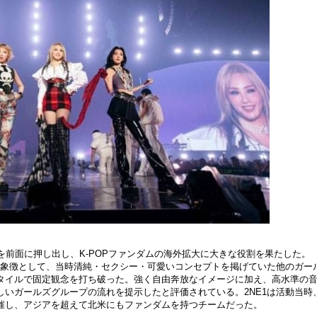
を前面に押し出し、
K-POPファンダムの海外
拡
大に大きな役割を果たした。
象
徴
として、
当
時
清
純
・
セクシ
ー・
可愛いコンセプトを
掲
げていた他のガ
ー
タイルで固定
観
念を打ち破った。
強
く自由奔放なイメ
ー
ジに加え、高水準の
しいガ
ー
ルズグル
ー
プの流れを提示したと評
価
されている。
2NE1は活動
当
時
催し、アジアを超えて北米にもファンダムを持つチ
ー
ムだった。