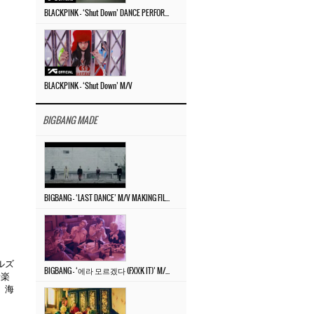
BLACKPINK – ‘Shut Down’ DANCE PERFORMANCE VIDEO
BLACKPINK – ‘Shut Down’ M/V
BIGBANG MADE
BIGBANG – ‘LAST DANCE’ M/V MAKING FILM
ルズ
BIGBANG – ‘에라 모르겠다 (FXXK IT)’ M/V MAKING FILM
音
楽
、海