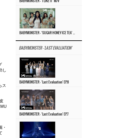
BABYMONSTER – ‘I LIKE IT’ M/V
BABYMONSTER – ‘SUGAR HONEY ICE TEA’ M/V
BABYMONSTER - 'LAST EVALUATION'
プ
功し
BABYMONSTER – ‘Last Evaluation’ EP.8
らス
を皮
KMU
BABYMONSTER – ‘Last Evaluation’ EP.7
掘
・
て