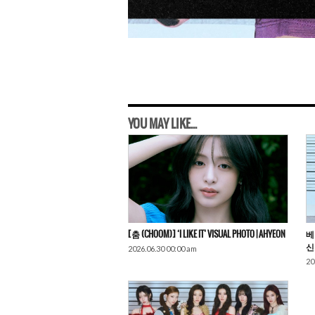
YOU MAY LIKE...
[춤 (CHOOM)] ‘I LIKE IT’ VISUAL PHOTO | AHYEON
베
신
2026.06.30 00:00 am
20