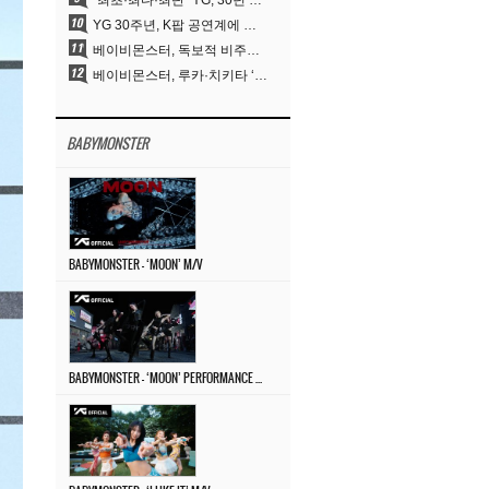
“최초·최다·최단” YG, 30년 뚝심이 빚어낸 K팝 투어의 새 지평
YG 30주년, K팝 공연계에 어떤 것을 남겼나
베이비몬스터, 독보적 비주얼과 압도적 소화력..’MOON’
베이비몬스터, 루카·치키타 ‘문’ 비주얼 공개…절제된 카리스마·유니크 비주얼
BABYMONSTER
BABYMONSTER – ‘MOON’ M/V
BABYMONSTER – ‘MOON’ PERFORMANCE VIDEO