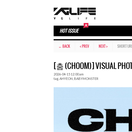
HOT ISSUE
← BACK
< PREV
NEXT >
SHORT UR
[춤 (CHOOM)] VISUAL PHOT
2026-04-15 12:00 am
tag.
AHYEON
,
BABYMONSTER