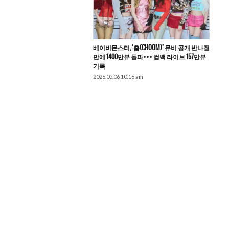
베이비몬스터, ‘춤(CHOOM)’ 뮤비 공개 반나절
만에 1400만뷰 돌파••• 컴백 라이브 157만뷰
기록
2026.05.06 10:16 am