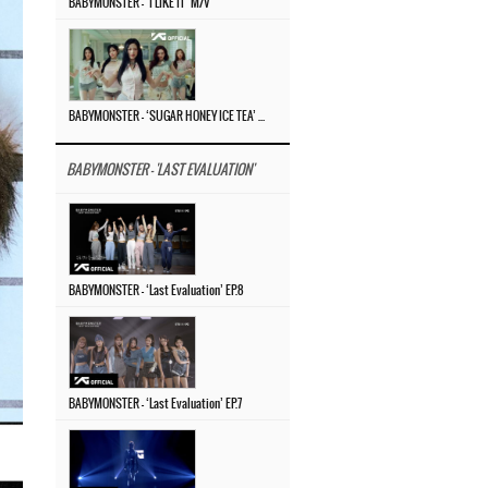
BABYMONSTER – ‘I LIKE IT’ M/V
BABYMONSTER – ‘SUGAR HONEY ICE TEA’ M/V
BABYMONSTER - 'LAST EVALUATION'
BABYMONSTER – ‘Last Evaluation’ EP.8
BABYMONSTER – ‘Last Evaluation’ EP.7