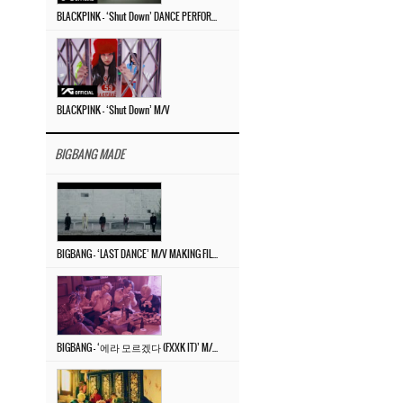
BLACKPINK – ‘Shut Down’ DANCE PERFORMANCE VIDEO
BLACKPINK – ‘Shut Down’ M/V
BIGBANG MADE
BIGBANG – ‘LAST DANCE’ M/V MAKING FILM
BIGBANG – ‘에라 모르겠다 (FXXK IT)’ M/V MAKING FILM