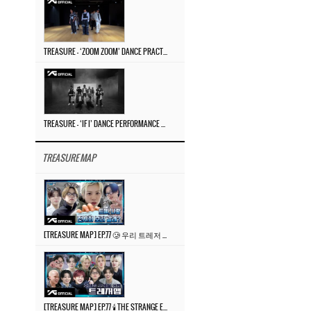
TREASURE – ‘ZOOM ZOOM’ DANCE PRACTICE VIDEO
TREASURE – ‘IF I’ DANCE PERFORMANCE VIDEO
TREASURE MAP
[TREASURE MAP] EP.77 🥲 우리 트레저 겁쟁이 아닙니다 🤚 기묘한 전시회
[TREASURE MAP] EP.77 🕯️ THE STRANGE EXHIBITION 🕰️ TEASER