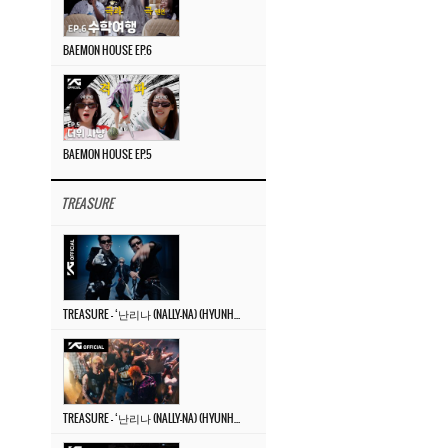
BAEMON HOUSE EP.6
BAEMON HOUSE EP.5
TREASURE
TREASURE – ‘난리나 (NALLY-NA) (HYUNHAYO)’ DANCE PERFORMANCE VIDEO
TREASURE – ‘난리나 (NALLY-NA) (HYUNHAYO)’ M/V