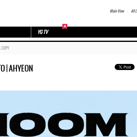
Main View
All L
YG TV
L COPY
O | AHYEON