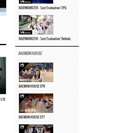
BABYMONSTER – ‘Last Evaluation’ EP.6
BABYMONSTER – ‘Last Evaluation’ Behind The Scenes #4
BAEMON HOUSE
BAEMON HOUSE EP.8
비디오
BAEMON HOUSE EP.7