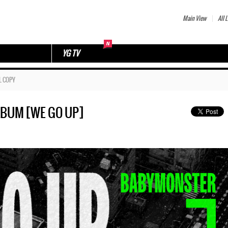
Main View
All L
YG TV
L COPY
LBUM [WE GO UP]