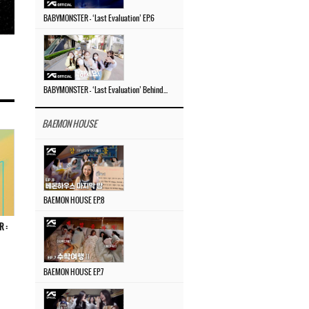
BABYMONSTER – ‘Last Evaluation’ EP.6
BABYMONSTER – ‘Last Evaluation’ Behind The Scenes #4
BAEMON HOUSE
BAEMON HOUSE EP.8
R :
BAEMON HOUSE EP.7