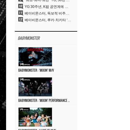
“최초·최다·최단” YG, 30년 뚝심이 빚어낸 K팝 투어의 새 지평
YG 30주년, K팝 공연계에 어떤 것을 남겼나
베이비몬스터, 독보적 비주얼과 압도적 소화력..’MOON’
베이비몬스터, 루카·치키타 ‘문’ 비주얼 공개…절제된 카리스마·유니크 비주얼
BABYMONSTER
BABYMONSTER – ‘MOON’ M/V
BABYMONSTER – ‘MOON’ PERFORMANCE VIDEO