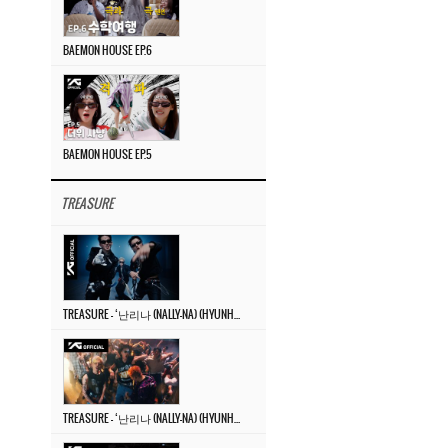
BAEMON HOUSE EP.6
BAEMON HOUSE EP.5
TREASURE
TREASURE – ‘난리나 (NALLY-NA) (HYUNHAYO)’ DANCE PERFORMANCE VIDEO
TREASURE – ‘난리나 (NALLY-NA) (HYUNHAYO)’ M/V