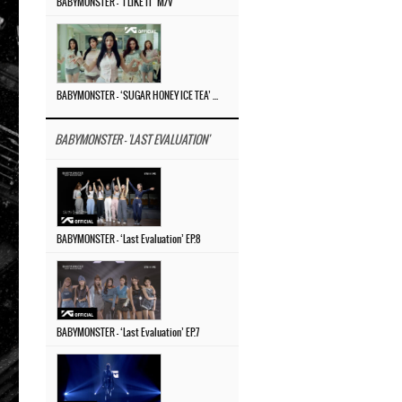
BABYMONSTER – ‘I LIKE IT’ M/V
BABYMONSTER – ‘SUGAR HONEY ICE TEA’ M/V
BABYMONSTER - 'LAST EVALUATION'
BABYMONSTER – ‘Last Evaluation’ EP.8
BABYMONSTER – ‘Last Evaluation’ EP.7