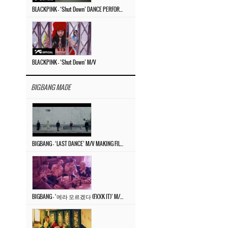
BLACKPINK – ‘Shut Down’ DANCE PERFORMANCE VIDEO
BLACKPINK – ‘Shut Down’ M/V
BIGBANG MADE
BIGBANG – ‘LAST DANCE’ M/V MAKING FILM
BIGBANG – ‘에라 모르겠다 (FXXK IT)’ M/V MAKING FILM