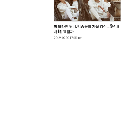
확 달라진 위너, 강승윤표 가을 감성→5년내
내 1위 꿰찰까
2019.10.20 17:51 pm