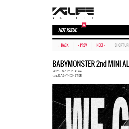
HOT ISSUE
← BACK
< PREV
NEXT >
SHORT UR
BABYMONSTER 2nd MINI A
2025-09-12 12:00 am
tag.
BABYMONSTER