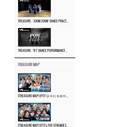
TREASURE – ‘ZOOM ZOOM’ DANCE PRACTICE VIDEO
TREASURE – ‘IF I’ DANCE PERFORMANCE VIDEO
TREASURE MAP
[TREASURE MAP] EP.77 🥲 우리 트레저 겁쟁이 아닙니다 🤚 기묘한 전시회
[TREASURE MAP] EP.77 🕯️ THE STRANGE EXHIBITION 🕰️ TEASER