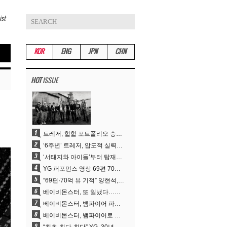
ist
KOR
ENG
JPN
CHN
HOT
ISSUE
트레저, 힙합 포트폴리오 승부수 통했다…데뷔 6주년 새 도약
‘6주년’ 트레저, 압도적 실력으로 증명한 ‘YG의 보물’ 진가
‘서태지와 아이들’부터 탑재한 안무DNA…양현석, YG 퍼포먼스 비디오 70억 뷰 신화의 시작
YG 퍼포먼스 영상 69편 70억뷰…양현석 제작 철학 통했다
“69편·70억 뷰 기적” 양현석, YG 퍼포먼스 비디오 100% 직접 만든 이유
베이비몬스터, 또 일냈다…유튜브 월드와이드 1위
베이비몬스터, 뱀파이어 파격 변신..유튜브 트렌딩 1위 직행
베이비몬스터, 뱀파이어로 변신…‘MOON’으로 찍은 3개월 프로젝트