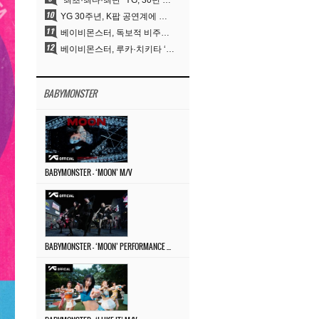
“최초·최다·최단” YG, 30년 뚝심이 빚어낸 K팝 투어의 새 지평
YG 30주년, K팝 공연계에 어떤 것을 남겼나
베이비몬스터, 독보적 비주얼과 압도적 소화력..’MOON’
베이비몬스터, 루카·치키타 ‘문’ 비주얼 공개…절제된 카리스마·유니크 비주얼
BABYMONSTER
BABYMONSTER – ‘MOON’ M/V
BABYMONSTER – ‘MOON’ PERFORMANCE VIDEO