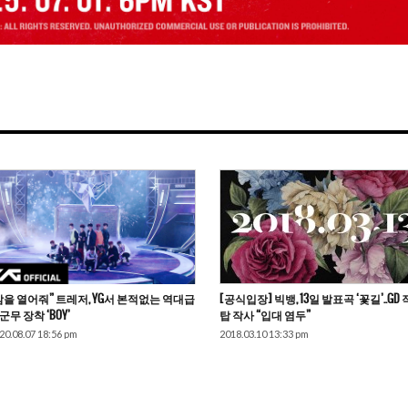
맘을 열어줘” 트레저, YG서 본적없는 역대급
[공식입장] 빅뱅, 13일 발표곡 ‘꽃길’..GD 
군무 장착 ‘BOY’
탑 작사 “입대 염두”
20.08.07 18:56 pm
2018.03.10 13:33 pm