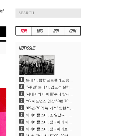
ist
KOR
ENG
JPN
CHN
HOT
ISSUE
트레저, 힙합 포트폴리오 승부수 통했다…데뷔 6주년 새 도약
‘6주년’ 트레저, 압도적 실력으로 증명한 ‘YG의 보물’ 진가
‘서태지와 아이들’부터 탑재한 안무DNA…양현석, YG 퍼포먼스 비디오 70억 뷰 신화의 시작
YG 퍼포먼스 영상 69편 70억뷰…양현석 제작 철학 통했다
“69편·70억 뷰 기적” 양현석, YG 퍼포먼스 비디오 100% 직접 만든 이유
베이비몬스터, 또 일냈다…유튜브 월드와이드 1위
베이비몬스터, 뱀파이어 파격 변신..유튜브 트렌딩 1위 직행
베이비몬스터, 뱀파이어로 변신…‘MOON’으로 찍은 3개월 프로젝트