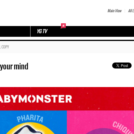
Main View
All L
YG TV
L COPY
 your mind