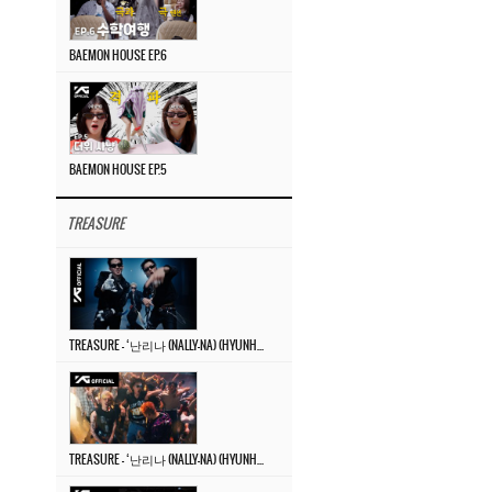
BAEMON HOUSE EP.6
BAEMON HOUSE EP.5
TREASURE
TREASURE – ‘난리나 (NALLY-NA) (HYUNHAYO)’ DANCE PERFORMANCE VIDEO
TREASURE – ‘난리나 (NALLY-NA) (HYUNHAYO)’ M/V