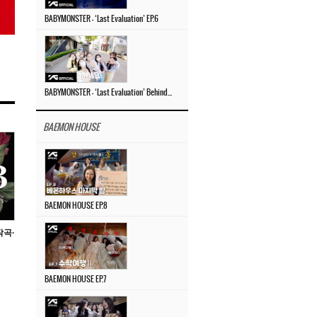
BABYMONSTER – ‘Last Evaluation’ EP.6
BABYMONSTER – ‘Last Evaluation’ Behind The Scenes #4
BAEMON HOUSE
BAEMON HOUSE EP.8
작곡·
BAEMON HOUSE EP.7