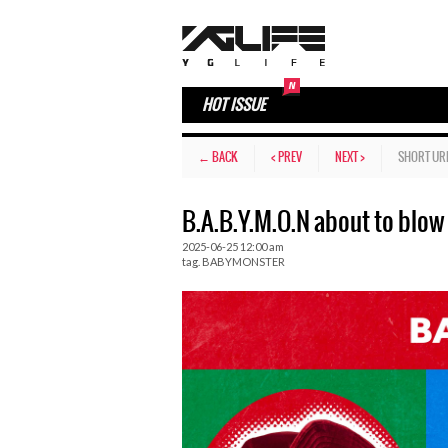
HOT ISSUE
← BACK
< PREV
NEXT >
SHORT UR
B.A.B.Y.M.O.N about to blow
2025-06-25 12:00 am
tag.
BABYMONSTER