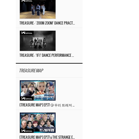
TREASURE – ‘ZOOM ZOOM’ DANCE PRACTICE VIDEO
TREASURE – ‘IF I’ DANCE PERFORMANCE VIDEO
TREASURE MAP
[TREASURE MAP] EP.77 🥲 우리 트레저 겁쟁이 아닙니다 🤚 기묘한 전시회
[TREASURE MAP] EP.77 🕯️ THE STRANGE EXHIBITION 🕰️ TEASER