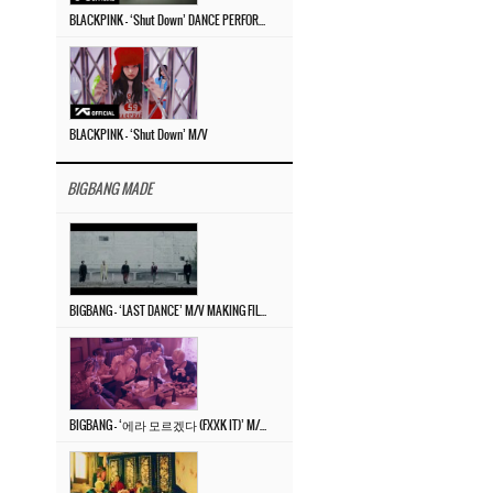
BLACKPINK – ‘Shut Down’ DANCE PERFORMANCE VIDEO
BLACKPINK – ‘Shut Down’ M/V
BIGBANG MADE
BIGBANG – ‘LAST DANCE’ M/V MAKING FILM
BIGBANG – ‘에라 모르겠다 (FXXK IT)’ M/V MAKING FILM