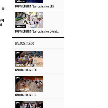
BABYMONSTER – ‘Last Evaluation’ EP.6
 유
가며
회
BABYMONSTER – ‘Last Evaluation’ Behind The Scenes #4
BAEMON HOUSE
BAEMON HOUSE EP.8
BAEMON HOUSE EP.7