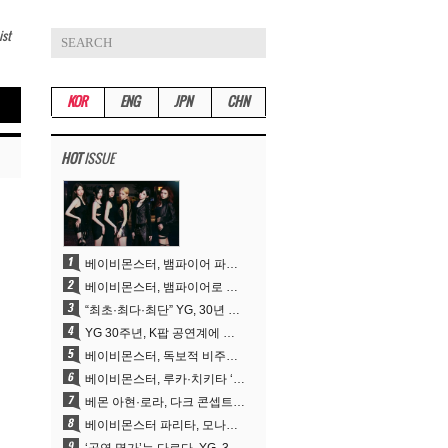
ist
KOR
ENG
JPN
CHN
HOT
ISSUE
베이비몬스터, 뱀파이어 파격 변신..유튜브 트렌딩 1위 직행
베이비몬스터, 뱀파이어로 변신…‘MOON’으로 찍은 3개월 프로젝트
“최초·최다·최단” YG, 30년 뚝심이 빚어낸 K팝 투어의 새 지평
YG 30주년, K팝 공연계에 어떤 것을 남겼나
베이비몬스터, 독보적 비주얼과 압도적 소화력..’MOON’
베이비몬스터, 루카·치키타 ‘문’ 비주얼 공개…절제된 카리스마·유니크 비주얼
베몬 아현·로라, 다크 콘셉트 완벽 소화…’문’ 비주얼 포토 공개
베이비몬스터 파리타, 모나리자 눈썹도 완벽 소화‥아사와 강렬 아우라