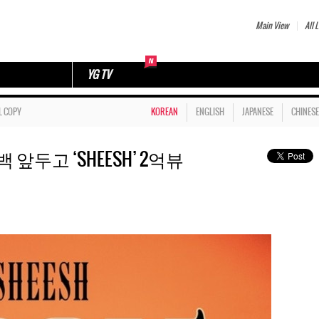
Main View
All L
YG TV
L COPY
KOREAN
ENGLISH
JAPANESE
CHINESE
 앞두고 ‘SHEESH’ 2억뷰