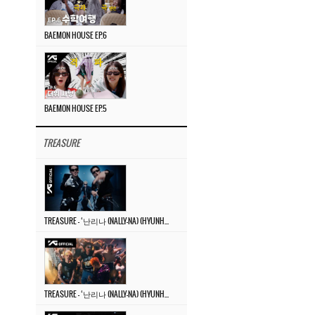
BAEMON HOUSE EP.6
BAEMON HOUSE EP.5
TREASURE
TREASURE – ‘난리나 (NALLY-NA) (HYUNHAYO)’ DANCE PERFORMANCE VIDEO
TREASURE – ‘난리나 (NALLY-NA) (HYUNHAYO)’ M/V