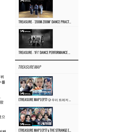
TREASURE – ‘ZOOM ZOOM’ DANCE PRACTICE VIDEO
TREASURE – ‘IF I’ DANCE PERFORMANCE VIDEO
TREASURE MAP
데뷔
회수를
.
[TREASURE MAP] EP.77 🥲 우리 트레저 겁쟁이 아닙니다 🤚 기묘한 전시회
려왔
셨으
[TREASURE MAP] EP.77 🕯️ THE STRANGE EXHIBITION 🕰️ TEASER
 번째