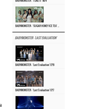
BABYMONSTER – ‘I LIKE IT’ M/V
BABYMONSTER – ‘SUGAR HONEY ICE TEA’ M/V
BABYMONSTER - 'LAST EVALUATION'
BABYMONSTER – ‘Last Evaluation’ EP.8
BABYMONSTER – ‘Last Evaluation’ EP.7
을