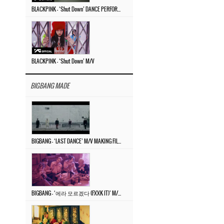
BLACKPINK – ‘Shut Down’ DANCE PERFORMANCE VIDEO
BLACKPINK – ‘Shut Down’ M/V
BIGBANG MADE
BIGBANG – ‘LAST DANCE’ M/V MAKING FILM
BIGBANG – ‘에라 모르겠다 (FXXK IT)’ M/V MAKING FILM