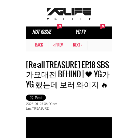
HOT ISSUE
YG TV
← BACK
< PREV
NEXT >
[Re:all TREASURE] EP.18 SBS
가요대전 BEHIND | 🖤 YG가
YG 했는데 보러 와이지 🔥
2025-01-25 06:00 pm
tag.
TREASURE