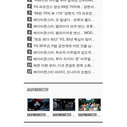
‘서태지와 아이들’부터 탑재한 안무DNA…양현석, YG 퍼포먼스 비디오 70억 뷰 신화의 시작
2
YG 퍼포먼스 영상 69편 70억뷰…양현석 제작 철학 통했다
3
“69편·70억 뷰 기적” 양현석, YG 퍼포먼스 비디오 100% 직접 만든 이유
4
베이비몬스터, 또 일냈다…유튜브 월드와이드 1위
5
베이비몬스터, 뱀파이어 파격 변신..유튜브 트렌딩 1위 직행
6
베이비몬스터, 뱀파이어로 변신…‘MOON’으로 찍은 3개월 프로젝트
7
“최초·최다·최단” YG, 30년 뚝심이 빚어낸 K팝 투어의 새 지평
8
YG 30주년, K팝 공연계에 어떤 것을 남겼나
9
베이비몬스터, 독보적 비주얼과 압도적 소화력..’MOON’
10
베이비몬스터, 루카·치키타 ‘문’ 비주얼 공개…절제된 카리스마·유니크 비주얼
11
베몬 아현·로라, 다크 콘셉트 완벽 소화…’문’ 비주얼 포토 공개
12
베이비몬스터 파리타, 모나리자 눈썹도 완벽 소화‥아사와 강렬 아우라
BABYMONSTER
BABYMONSTER – ‘MOON’ M/V
BABYMONSTER – ‘MOON’ PERFORMANCE VIDEO
BABYMONSTER – ‘I LIKE IT’ M/V