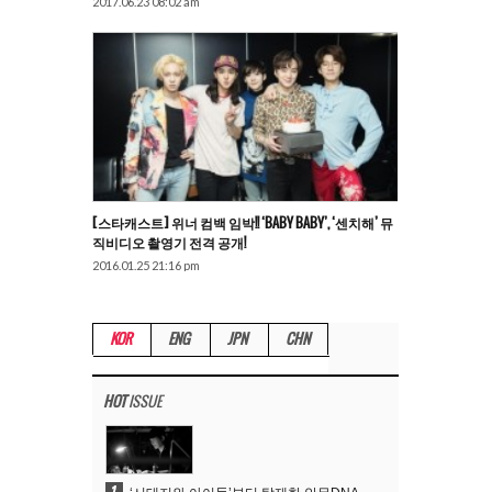
2017.06.23 08:02 am
[스타캐스트] 위너 컴백 임박!! ‘BABY BABY’, ‘센치해’ 뮤
직비디오 촬영기 전격 공개!
2016.01.25 21:16 pm
KOR
ENG
JPN
CHN
HOT
ISSUE
1