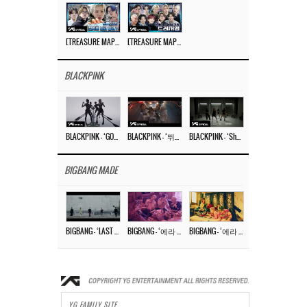
[TREASURE MAP] EP.77 🥲 우리 트레저 겁쟁이 아닙니다 🤚 기묘한 전시회
[TREASURE MAP] EP.77 🕯️ THE STRANGE EXHIBITION 🕰️ TEASER
BLACKPINK
BLACKPINK – ‘GO’ M/V
BLACKPINK – ‘뛰어(JUMP)’ M/V
BLACKPINK – ‘Shut Down’ DANCE PERFORMANCE VIDEO
BIGBANG MADE
BIGBANG – ‘LAST DANCE’ M/V MAKING FILM
BIGBANG – ‘에라 모르겠다 (FXXK IT)’ M/V MAKING FILM
BIGBANG – ‘에라 모르겠다(FXXK IT)’ M/V
YG FAMILY SITE