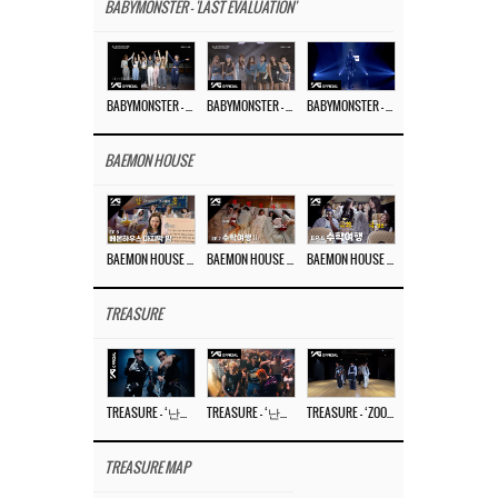
BABYMONSTER - 'LAST EVALUATION'
BABYMONSTER – ‘Last Evaluation’ EP.8
BABYMONSTER – ‘Last Evaluation’ EP.7
BABYMONSTER – ‘Last Evaluation’ EP.6
BAEMON HOUSE
BAEMON HOUSE EP.8
BAEMON HOUSE EP.7
BAEMON HOUSE EP.6
TREASURE
TREASURE – ‘난리나 (NALLY-NA) (HYUNHAYO)’ DANCE PERFORMANCE VIDEO
TREASURE – ‘난리나 (NALLY-NA) (HYUNHAYO)’ M/V
TREASURE – ‘ZOOM ZOOM’ DANCE PRACTICE VIDEO
TREASURE MAP