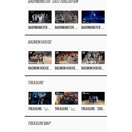
BABYMONSTER - 'LAST EVALUATION'
BABYMONSTER – ‘Last Evaluation’ EP.8
BABYMONSTER – ‘Last Evaluation’ EP.7
BABYMONSTER – ‘Last Evaluation’ EP.6
BAEMON HOUSE
BAEMON HOUSE EP.8
BAEMON HOUSE EP.7
BAEMON HOUSE EP.6
TREASURE
TREASURE – ‘난리나 (NALLY-NA) (HYUNHAYO)’ DANCE PERFORMANCE VIDEO
TREASURE – ‘난리나 (NALLY-NA) (HYUNHAYO)’ M/V
TREASURE – ‘ZOOM ZOOM’ DANCE PRACTICE VIDEO
TREASURE MAP