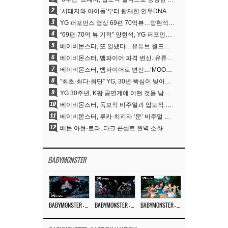
2
‘서태지와 아이들’부터 탑재한 안무DNA…양현석, YG 퍼포먼스 비디오 70억 뷰 신화의 시작
3
YG 퍼포먼스 영상 69편 70억뷰…양현석 제작 철학 통했다
4
“69편·70억 뷰 기적” 양현석, YG 퍼포먼스 비디오 100% 직접 만든 이유
5
베이비몬스터, 또 일냈다…유튜브 월드와이드 1위
6
베이비몬스터, 뱀파이어 파격 변신..유튜브 트렌딩 1위 직행
7
베이비몬스터, 뱀파이어로 변신…‘MOON’으로 찍은 3개월 프로젝트
8
“최초·최다·최단” YG, 30년 뚝심이 빚어낸 K팝 투어의 새 지평
9
YG 30주년, K팝 공연계에 어떤 것을 남겼나
10
베이비몬스터, 독보적 비주얼과 압도적 소화력..’MOON’
11
베이비몬스터, 루카·치키타 ‘문’ 비주얼 공개…절제된 카리스마·유니크 비주얼
12
베몬 아현·로라, 다크 콘셉트 완벽 소화…’문’ 비주얼 포토 공개
BABYMONSTER
BABYMONSTER – ‘MOON’ M/V
BABYMONSTER – ‘MOON’ PERFORMANCE VIDEO
BABYMONSTER – ‘I LIKE IT’ M/V