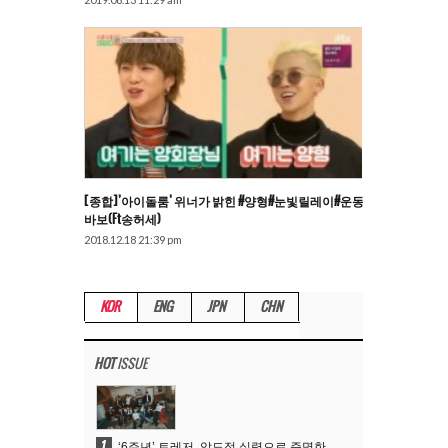
[종합]’아이돌룸’ 위너가 밝힌 #양형#눈빛릴레이#운동
바보(ft송허세)
2018.12.18 21:39 pm
KOR
ENG
JPN
CHN
HOT
ISSUE
1
‘6주년’ 트레저, 압도적 실력으로 증명한 ‘YG의 보물’ 진가