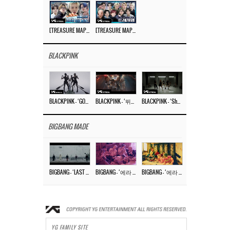
[TREASURE MAP] EP.77 🥲 우리 트레저 겁쟁이 아닙니다 🤚 기묘한 전시회
[TREASURE MAP] EP.77 🕯️ THE STRANGE EXHIBITION 🕰️ TEASER
BLACKPINK
BLACKPINK – ‘GO’ M/V
BLACKPINK – ‘뛰어(JUMP)’ M/V
BLACKPINK – ‘Shut Down’ DANCE PERFORMANCE VIDEO
BIGBANG MADE
BIGBANG – ‘LAST DANCE’ M/V MAKING FILM
BIGBANG – ‘에라 모르겠다 (FXXK IT)’ M/V MAKING FILM
BIGBANG – ‘에라 모르겠다(FXXK IT)’ M/V
YG FAMILY SITE