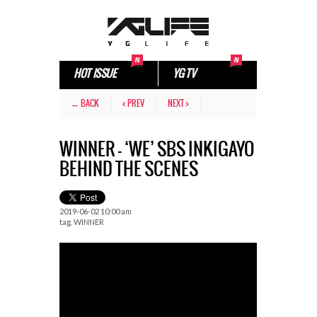
HOT ISSUE
YG TV
← BACK
< PREV
NEXT >
WINNER – ‘WE’ SBS INKIGAYO
BEHIND THE SCENES
2019-06-02 10:00 am
tag.
WINNER