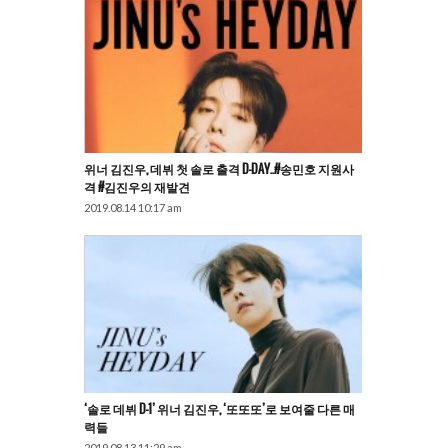
위너 김진우, 데뷔 첫 솔로 출격 D-DAY..#송민호 지원사
격 #김진우의 재발견
2019.08.14 10:17 am
‘솔로 데뷔 D-1’ 위너 김진우, ‘또또또’로 보여줄 다른 매
력들
2019.08.13 11:29 am