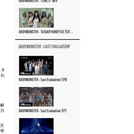
BABYMONSTER – ‘I LIKE IT’ M/V
BABYMONSTER – ‘SUGAR HONEY ICE TEA’ M/V
BABYMONSTER - 'LAST EVALUATION'
ＡＢ
され
BABYMONSTER – ‘Last Evaluation’ EP.8
し
。
理解
在力
BABYMONSTER – ‘Last Evaluation’ EP.7
今月
り寄