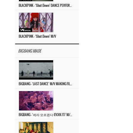
BLACKPINK – ‘Shut Down’ DANCE PERFORMANCE VIDEO
BLACKPINK – ‘Shut Down’ M/V
BIGBANG MADE
BIGBANG – ‘LAST DANCE’ M/V MAKING FILM
BIGBANG – ‘에라 모르겠다 (FXXK IT)’ M/V MAKING FILM