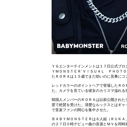
ＹＧエンターテインメントは１７日公式ブログ
ＹＭＯＮＳＴＥＲ⁻ＶＩＳＵＡＬ ＰＨＯＴＯ
たＲＯＲＡは１５歳でまだ幼いのに見事にコ
レッドカラーのポイントヘアで登場したＲＯ
た。カメラを見ている彼女のカリスマ溢れる
韓国人メンバーのＲＯＲＡは以前公開された
度で絶賛を受けた。清楚なルックスとはギャ
で音楽ファンの関心を集中させた。
ＢＡＢＹＭＯＮＳＴＥＲは６人組（ＲＵＫＡ
の２７日０時デビュー曲の音源とＭＶを同時