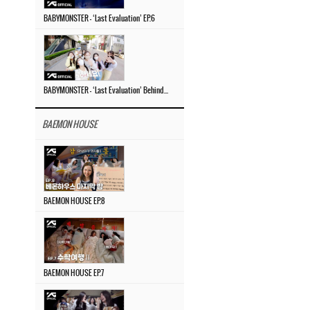
BABYMONSTER – ‘Last Evaluation’ EP.6
BABYMONSTER – ‘Last Evaluation’ Behind The Scenes #4
BAEMON HOUSE
BAEMON HOUSE EP.8
BAEMON HOUSE EP.7