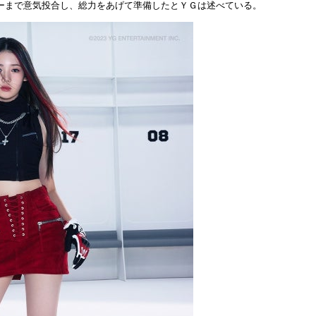
ーまで意気投合し、総力をあげて準備したとＹＧは述べている。