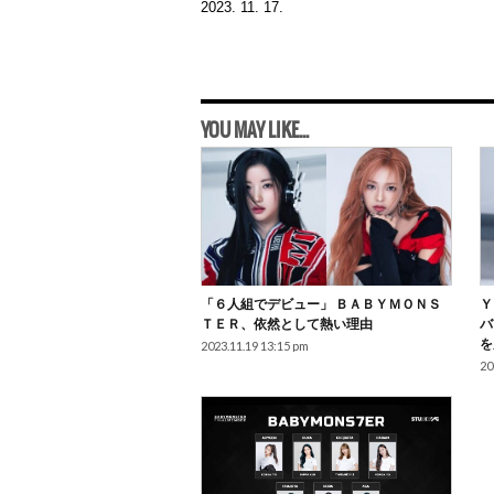
2023. 11. 17.
YOU MAY LIKE...
「６人組でデビュー」 ＢＡＢＹＭＯＮＳ
Ｙ
ＴＥＲ、依然として熱い理由
バ
を
2023.11.19 13:15 pm
20