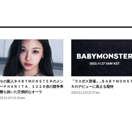
Ｇの新人ＢＡＢＹＭＯＮＳＴＥＲのメン
「ラスボス登場」…ＢＡＢＹＭＯＮＳ
ーＰＨＡＲＩＴＡ、１２２６倍の競争率
Ｒのデビューに高まる期待
勝ち抜いた圧倒的なオーラ
2023.11.10 13:57 pm
23.11.19 13:10 pm