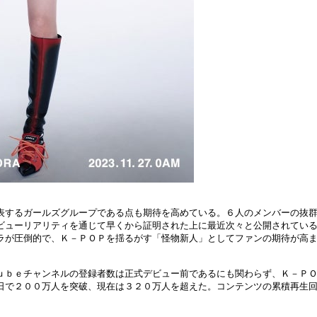
表するガールズグループである点も期待を高めている。６人のメンバーの抜
ビューリアリティを通じて早くから証明された上に最近次々と公開されてい
ラが圧倒的で、Ｋ－ＰＯＰを揺るがす「怪物新人」としてファンの期待が高
ｕｂｅチャンネルの登録者数は正式デビュー前であるにも関わらず、Ｋ－Ｐ
日で２００万人を突破、現在は３２０万人を超えた。コンテンツの累積再生