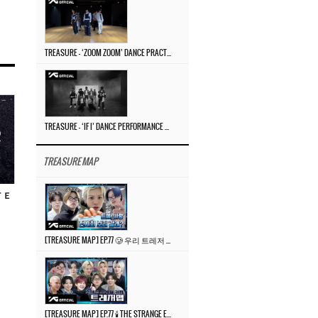
TREASURE – ‘ZOOM ZOOM’ DANCE PRACTICE VIDEO
TREASURE – ‘IF I’ DANCE PERFORMANCE VIDEO
TREASURE MAP
ＴＥ
[TREASURE MAP] EP.77 🥲 우리 트레저 겁쟁이 아닙니다 🤚 기묘한 전시회
[TREASURE MAP] EP.77 🕯️ THE STRANGE EXHIBITION 🕰️ TEASER