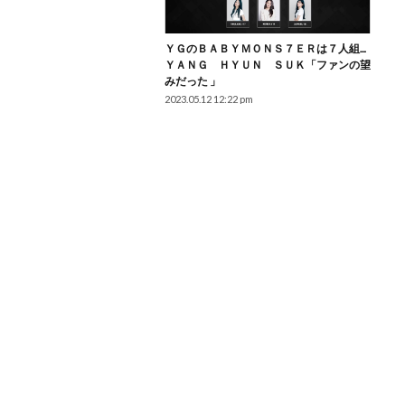
ＹＧのＢＡＢＹＭＯＮＳ７ＥＲは７人組…
ＹＡＮＧ ＨＹＵＮ ＳＵＫ「ファンの望
みだった 」
2023.05.12 12:22 pm