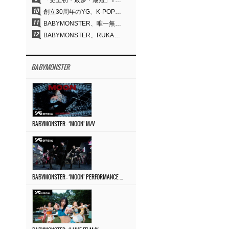
「史上初・最多・最短」YG、30年の揺るぎない信念が切り開いたK-POPツアーの新境地
創立30周年のYG、K-POP公演界に何を残したのか
BABYMONSTER、唯一無二のビジュアルと圧倒的な表現力…『MOON』
BABYMONSTER、RUKA＆CHIQUITAの「MOON」ビジュアルを公開…洗練されたカリスマ性・ユニークなビジュアル
BABYMONSTER
BABYMONSTER – ‘MOON’ M/V
BABYMONSTER – ‘MOON’ PERFORMANCE VIDEO