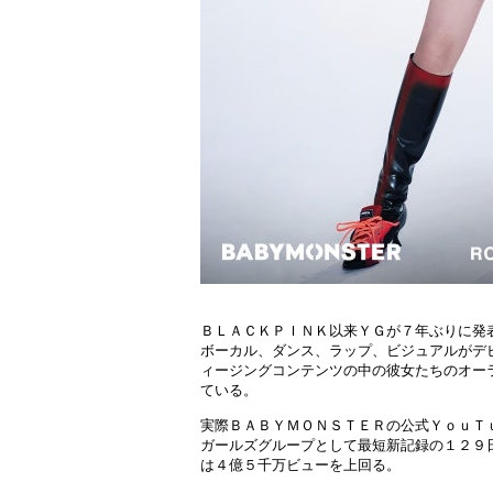
ＢＬＡＣＫＰＩＮＫ以来ＹＧが７年ぶりに発
ボーカル、ダンス、ラップ、ビジュアルがデ
ィージングコンテンツの中の彼女たちのオー
ている。
実際ＢＡＢＹＭＯＮＳＴＥＲの公式ＹｏｕＴ
ガールズグループとして最短新記録の１２９
は４億５千万ビューを上回る。