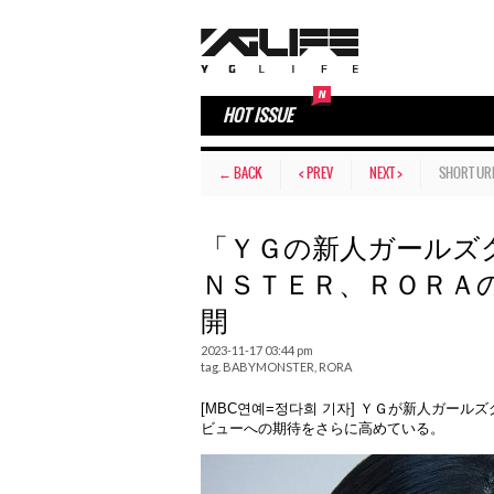
HOT ISSUE
← BACK
< PREV
NEXT >
SHORT UR
「ＹＧの新人ガールズ
ＮＳＴＥＲ、ＲＯＲＡ
開
2023-11-17 03:44 pm
tag.
BABYMONSTER
,
RORA
[MBC연예=정다희 기자] ＹＧが新人ガ
ビューへの期待をさらに高めている。