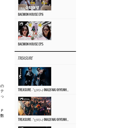
BAEMON HOUSE EP.6
BAEMON HOUSE EP.5
TREASURE
群の
TREASURE – ‘난리나 (NALLY-NA) (HYUNHAYO)’ DANCE PERFORMANCE VIDEO
るテ
まっ
ＯＰ
回数
TREASURE – ‘난리나 (NALLY-NA) (HYUNHAYO)’ M/V