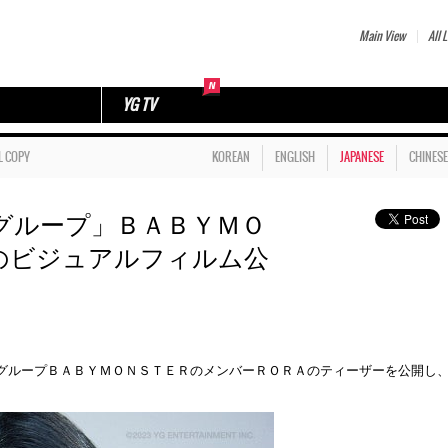
Main View
All L
YG TV
L COPY
KOREAN
ENGLISH
JAPANESE
CHINESE
グループ」ＢＡＢＹＭＯ
のビジュアルフィルム公
ールズグループＢＡＢＹＭＯＮＳＴＥＲのメンバーＲＯＲＡのティーザーを公開し