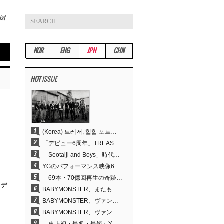
ist
KOR
ENG
JPN
CHN
HOT
ISSUE
(Korea) 트레저, 힙합 포트폴리오 승부수 통했다…데뷔 6주년 새 도약
「デビュー6周年」TREASURE、圧倒的な実力で証明した「YGの宝」の真価
「Seotaiji and Boys」時代から培ったダンスDNA…YANG HYUN SUK、YGのパフォーマンスビデオ70億回再生の原点
YGのパフォーマンス映像69本が累計70億回再生…YANG HYUN SUKの制作哲学が実を結ぶ
「69本・70億回再生の奇跡」YANG HYUN SUK、YGのパフォーマンスビデオを100％自ら手掛けた理由
、デ
BABYMONSTER、またも快挙…YouTubeワールドワイドトレンドで1位に
BABYMONSTER、ヴァンパイアに大胆変身…YouTubeトレンド1位を獲得
BABYMONSTER、ヴァンパイアに変身…「MOON」で3か月にわたるプロジェクトを締めくくる