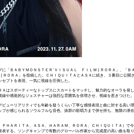
に「ＢＡＢＹＭＯＮＳＴＥＲ⁻ＶＩＳＵＡＬ ＦＩＬＭ | ＲＯＲＡ」、「Ｂ
 | ＲＯＲＡ」を投稿した。ＣＨＩＱＵＩＴＡとＡＳＡに続き、３番目に公開
ンセプトを表現、一気に視線を圧倒した。
ＲＡはスポーティーなトップスにスカートをマッチし、魅力的なオーラを発
視線や感覚的なジェスチャーは強烈な雰囲気を倍増させ、視線を惹きつけた
デビューリアリティでも年齢を疑うくらい丁寧な感情表現と曲に対する高い
ップが感じられるソウルフルな音色、抜群の歌唱力まで併せ持ち、無限の潜
、ＰＨＡＲＩＴＡ、ＡＳＡ、ＨＡＲＡＭ、ＲＯＲＡ、ＣＨＩＱＵＩＴＡ）で
発表する。ソングキャンプで有数のグローバル作家から完成度の高い曲を取