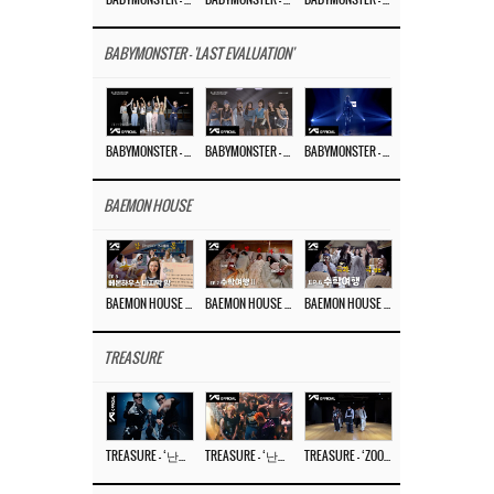
BABYMONSTER – ‘MOON’ M/V
BABYMONSTER – ‘MOON’ PERFORMANCE VIDEO
BABYMONSTER – ‘I LIKE IT’ M/V
BABYMONSTER - 'LAST EVALUATION'
BABYMONSTER – ‘Last Evaluation’ EP.8
BABYMONSTER – ‘Last Evaluation’ EP.7
BABYMONSTER – ‘Last Evaluation’ EP.6
BAEMON HOUSE
BAEMON HOUSE EP.8
BAEMON HOUSE EP.7
BAEMON HOUSE EP.6
TREASURE
TREASURE – ‘난리나 (NALLY-NA) (HYUNHAYO)’ DANCE PERFORMANCE VIDEO
TREASURE – ‘난리나 (NALLY-NA) (HYUNHAYO)’ M/V
TREASURE – ‘ZOOM ZOOM’ DANCE PRACTICE VIDEO