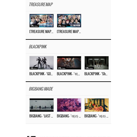
TREASURE MAP
[TREASURE MAP] EP.77 🥲 우리 트레저 겁쟁이 아닙니다 🤚 기묘한 전시회
[TREASURE MAP] EP.77 🕯️ THE STRANGE EXHIBITION 🕰️ TEASER
BLACKPINK
BLACKPINK – ‘GO’ M/V
BLACKPINK – ‘뛰어(JUMP)’ M/V
BLACKPINK – ‘Shut Down’ DANCE PERFORMANCE VIDEO
BIGBANG MADE
BIGBANG – ‘LAST DANCE’ M/V MAKING FILM
BIGBANG – ‘에라 모르겠다 (FXXK IT)’ M/V MAKING FILM
BIGBANG – ‘에라 모르겠다(FXXK IT)’ M/V