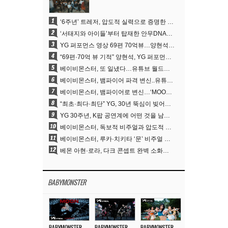
1
‘6주년’ 트레저, 압도적 실력으로 증명한 ‘YG의 보물’ 진가
2
‘서태지와 아이들’부터 탑재한 안무DNA…양현석, YG 퍼포먼스 비디오 70억 뷰 신화의 시작
3
YG 퍼포먼스 영상 69편 70억뷰…양현석 제작 철학 통했다
4
“69편·70억 뷰 기적” 양현석, YG 퍼포먼스 비디오 100% 직접 만든 이유
5
베이비몬스터, 또 일냈다…유튜브 월드와이드 1위
6
베이비몬스터, 뱀파이어 파격 변신..유튜브 트렌딩 1위 직행
7
베이비몬스터, 뱀파이어로 변신…‘MOON’으로 찍은 3개월 프로젝트
8
“최초·최다·최단” YG, 30년 뚝심이 빚어낸 K팝 투어의 새 지평
9
YG 30주년, K팝 공연계에 어떤 것을 남겼나
10
베이비몬스터, 독보적 비주얼과 압도적 소화력..’MOON’
11
베이비몬스터, 루카·치키타 ‘문’ 비주얼 공개…절제된 카리스마·유니크 비주얼
12
베몬 아현·로라, 다크 콘셉트 완벽 소화…’문’ 비주얼 포토 공개
BABYMONSTER