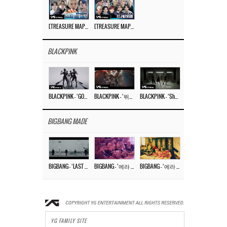
[TREASURE MAP] EP.77 🥲 우리 트레저 겁쟁이 아닙니다 🤚 기묘한 전시회
[TREASURE MAP] EP.77 🕯️ THE STRANGE EXHIBITION 🕰️ TEASER
BLACKPINK
BLACKPINK – ‘GO’ M/V
BLACKPINK – ‘뛰어(JUMP)’ M/V
BLACKPINK – ‘Shut Down’ DANCE PERFORMANCE VIDEO
BIGBANG MADE
BIGBANG – ‘LAST DANCE’ M/V MAKING FILM
BIGBANG – ‘에라 모르겠다 (FXXK IT)’ M/V MAKING FILM
BIGBANG – ‘에라 모르겠다(FXXK IT)’ M/V
YG FAMILY SITE