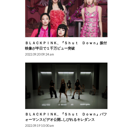
ＢＬＡＣＫＰＩＮＫ、『Ｓｈｕｔ Ｄｏｗｎ』振付
映像が半日で１千万ビュー突破
2022.09.20 09:24 am
ＢＬＡＣＫＰＩＮＫ、『Ｓｈｕｔ Ｄｏｗｎ』パフ
ォーマンスビデオ公開…しびれるキレダンス
2022.09.19 10:00 am