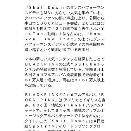
『Ｓｈｕｔ Ｄｏｗｎ』のダンスパフォーマン
スビデオもＭＶに劣らない人気を集めている。
グローバルファンの熱い声援により、公開から
半日で１０００万ビューを突破、２０日には公
式ＭＶを抑えて「２４時間で最も再生されたＹ
ｏｕＴｕｂｅ動画」１位を占めた。『Ｈｏｗ
Ｙｏｕ Ｌｉｋｅ Ｔｈａｔ』のようにダンス
パフォーマンスビデオが公式ＭＶの再生回数を
追い越すという観測が出ている理由だ。
２本の新しい人気コンテンツを確保したことで
ＢＬＡＣＫＰＩＮＫの公式ＹｏｕＴｕｂｅチャ
ンネルの登録者数も急増している。実際９月１
６日２ｎｄフルアルバム発表前後で登録者が１
６０万人近く増加し、現在は８１６０万人以上
を記録している。
ＢＬＡＣＫＰＩＮＫの２ｎｄフルアルバム『Ｂ
ＯＲＮ ＰＩＮＫ』は アメリカとイギリスを含
み、６０ヶ国・地域のｉＴｕｎｅｓアルバムチ
ャートで、そして６４ヶ国・地域のアップルミ
ュージックアルバムチャートで１位を占めた。
タイトル曲の『Ｓｈｕｔ Ｄｏｗｎ』は４日連
続Ｓｐｏｔｉｆｙデイリートップソンググロー