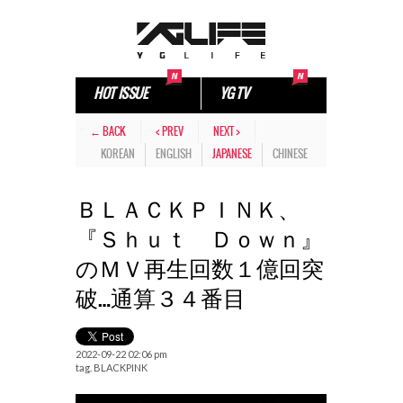
HOT ISSUE
YG TV
← BACK
< PREV
NEXT >
KOREAN
ENGLISH
JAPANESE
CHINESE
ＢＬＡＣＫＰＩＮＫ、
『Ｓｈｕｔ Ｄｏｗｎ』
のＭＶ再生回数１億回突
破…通算３４番目
2022-09-22 02:06 pm
tag.
BLACKPINK