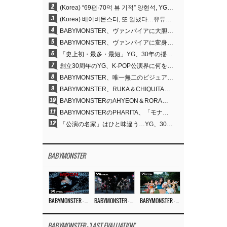
2
(Korea) “69편·70억 뷰 기적” 양현석, YG 퍼포먼스 비디오 100% 직접 만든 이유
3
(Korea) 베이비몬스터, 또 일냈다…유튜브 월드와이드 1위
4
BABYMONSTER、ヴァンパイアに大胆変身…YouTubeトレンド1位を獲得
5
BABYMONSTER、ヴァンパイアに変身…「MOON」で3か月にわたるプロジェクトを締めくくる
6
「史上初・最多・最短」YG、30年の揺るぎない信念が切り開いたK-POPツアーの新境地
7
創立30周年のYG、K-POP公演界に何を残したのか
8
BABYMONSTER、唯一無二のビジュアルと圧倒的な表現力…『MOON』
9
BABYMONSTER、RUKA＆CHIQUITAの「MOON」ビジュアルを公開…洗練されたカリスマ性・ユニークなビジュアル
10
BABYMONSTERのAHYEON＆RORA、ダークコンセプトを完璧に表現…「MOON」ビジュアルフォト公開
11
BABYMONSTERのPHARITA、「モナリザ眉」も完璧にものにする…ASAと放つ強烈なオーラ
12
「公演の名家」はひと味違う…YG、30年にわたり積み重ねてきた「体験する音楽」の力
BABYMONSTER
BABYMONSTER – ‘MOON’ M/V
BABYMONSTER – ‘MOON’ PERFORMANCE VIDEO
BABYMONSTER – ‘I LIKE IT’ M/V
BABYMONSTER - 'LAST EVALUATION'