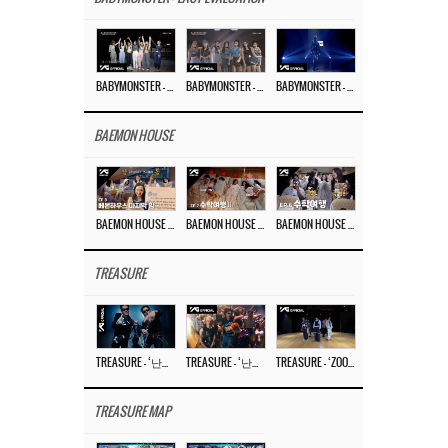
BABYMONSTER – ‘Last Evaluation’ EP.8
BABYMONSTER – ‘Last Evaluation’ EP.7
BABYMONSTER – ‘Last Evaluation’ EP.6
BAEMON HOUSE
BAEMON HOUSE EP.8
BAEMON HOUSE EP.7
BAEMON HOUSE EP.6
TREASURE
TREASURE – ‘난리나 (NALLY-NA) (HYUNHAYO)’ DANCE PERFORMANCE VIDEO
TREASURE – ‘난리나 (NALLY-NA) (HYUNHAYO)’ M/V
TREASURE – ‘ZOOM ZOOM’ DANCE PRACTICE VIDEO
TREASURE MAP