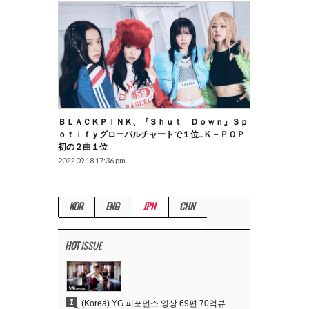
ＢＬＡＣＫＰＩＮＫ、『Ｓｈｕｔ Ｄｏｗｎ』Ｓｐ
Ｏｔｉｆｙグローバルチャートで１位…Ｋ－ＰＯＰ
初の２曲１位
2022.09.18 17:36 pm
KOR
ENG
JPN
CHN
HOT
ISSUE
1
(Korea) YG 퍼포먼스 영상 69편 70억뷰…양현석 제작 철학 통했다