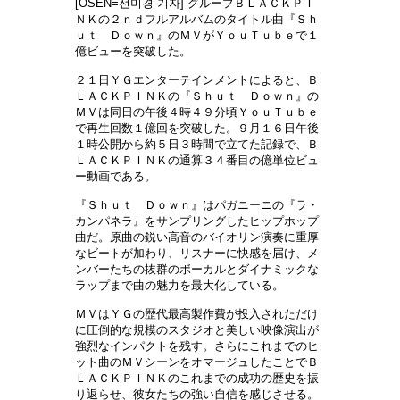
[OSEN=선미경 기자] グループＢＬＡＣＫＰＩ
ＮＫの２ｎｄフルアルバムのタイトル曲『Ｓｈ
ｕｔ Ｄｏｗｎ』のＭＶがＹｏｕＴｕｂｅで１
億ビューを突破した。
２１日ＹＧエンターテインメントによると、Ｂ
ＬＡＣＫＰＩＮＫの『Ｓｈｕｔ Ｄｏｗｎ』の
ＭＶは同日の午後４時４９分頃ＹｏｕＴｕｂｅ
で再生回数１億回を突破した。９月１６日午後
１時公開から約５日３時間で立てた記録で、Ｂ
ＬＡＣＫＰＩＮＫの通算３４番目の億単位ビュ
ー動画である。
『Ｓｈｕｔ Ｄｏｗｎ』はパガニーニの『ラ・
カンパネラ』をサンプリングしたヒップホップ
曲だ。原曲の鋭い高音のバイオリン演奏に重厚
なビートが加わり、リスナーに快感を届け、メ
ンバーたちの抜群のボーカルとダイナミックな
ラップまで曲の魅力を最大化している。
ＭＶはＹＧの歴代最高製作費が投入されただけ
に圧倒的な規模のスタジオと美しい映像演出が
強烈なインパクトを残す。さらにこれまでのヒ
ット曲のＭＶシーンをオマージュしたことでＢ
ＬＡＣＫＰＩＮＫのこれまでの成功の歴史を振
り返らせ、彼女たちの強い自信を感じさせる。