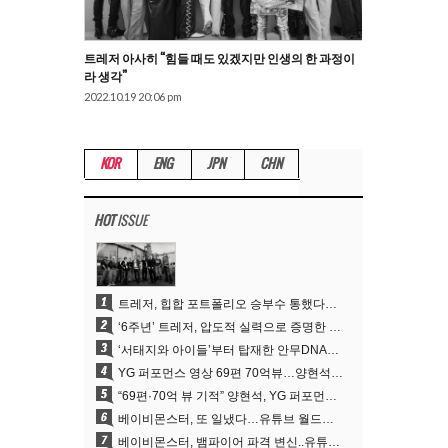
트레저 아사히 “힘들 때도 있겠지만 인생의 한 과정이
라 생각”
2022.10.19 20:06 pm
KOR
ENG
JPN
CHN
HOT
ISSUE
1
트레저, 힙합 포트폴리오 승부수 통했다…데뷔 6주년 새 도약
2
‘6주년’ 트레저, 압도적 실력으로 증명한 ‘YG의 보물’ 진가
3
‘서태지와 아이들’부터 탑재한 안무DNA…양현석, YG 퍼포먼스 비디오 70억 뷰 신화의 시작
4
YG 퍼포먼스 영상 69편 70억뷰…양현석 제작 철학 통했다
5
“69편·70억 뷰 기적” 양현석, YG 퍼포먼스 비디오 100% 직접 만든 이유
6
베이비몬스터, 또 일냈다…유튜브 월드와이드 1위
7
베이비몬스터, 뱀파이어 파격 변신..유튜브 트렌딩 1위 직행