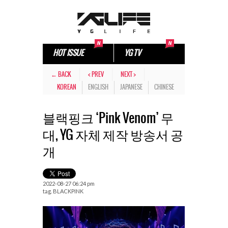
HOT ISSUE
YG TV
← BACK
< PREV
NEXT >
KOREAN
ENGLISH
JAPANESE
CHINESE
블랙핑크 ‘Pink Venom’ 무
대, YG 자체 제작 방송서 공
개
2022-08-27 06:24 pm
tag.
BLACKPINK