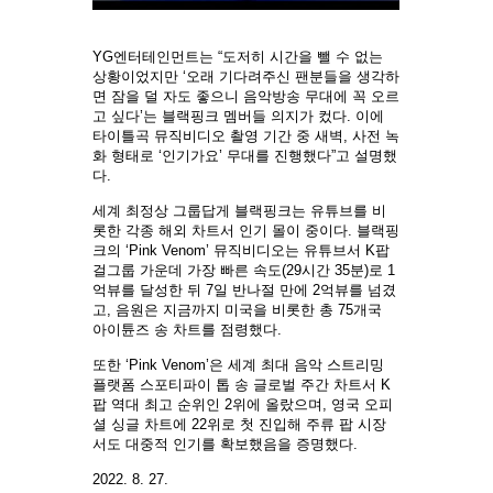
YG엔터테인먼트는 “도저히 시간을 뺄 수 없는
상황이었지만 ‘오래 기다려주신 팬분들을 생각하
면 잠을 덜 자도 좋으니 음악방송 무대에 꼭 오르
고 싶다’는 블랙핑크 멤버들 의지가 컸다. 이에
타이틀곡 뮤직비디오 촬영 기간 중 새벽, 사전 녹
화 형태로 ‘인기가요’ 무대를 진행했다”고 설명했
다.
세계 최정상 그룹답게 블랙핑크는 유튜브를 비
롯한 각종 해외 차트서 인기 몰이 중이다. 블랙핑
크의 ‘Pink Venom’ 뮤직비디오는 유튜브서 K팝
걸그룹 가운데 가장 빠른 속도(29시간 35분)로 1
억뷰를 달성한 뒤 7일 반나절 만에 2억뷰를 넘겼
고, 음원은 지금까지 미국을 비롯한 총 75개국
아이튠즈 송 차트를 점령했다.
또한 ‘Pink Venom’은 세계 최대 음악 스트리밍
플랫폼 스포티파이 톱 송 글로벌 주간 차트서 K
팝 역대 최고 순위인 2위에 올랐으며, 영국 오피
셜 싱글 차트에 22위로 첫 진입해 주류 팝 시장
서도 대중적 인기를 확보했음을 증명했다.
2022. 8. 27.