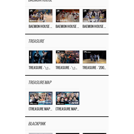
BAEMON HOUSE
BAEMON HOUSE EP.8
BAEMON HOUSE EP.7
BAEMON HOUSE EP.6
TREASURE
TREASURE – ‘난리나 (NALLY-NA) (HYUNHAYO)’ DANCE PERFORMANCE VIDEO
TREASURE – ‘난리나 (NALLY-NA) (HYUNHAYO)’ M/V
TREASURE – ‘ZOOM ZOOM’ DANCE PRACTICE VIDEO
TREASURE MAP
[TREASURE MAP] EP.77 🥲 우리 트레저 겁쟁이 아닙니다 🤚 기묘한 전시회
[TREASURE MAP] EP.77 🕯️ THE STRANGE EXHIBITION 🕰️ TEASER
BLACKPINK