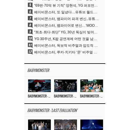
5
“69편·70억 뷰 기적” 양현석, YG 퍼포먼스 비디오 100% 직접 만든 이유
6
베이비몬스터, 또 일냈다…유튜브 월드와이드 1위
7
베이비몬스터, 뱀파이어 파격 변신..유튜브 트렌딩 1위 직행
8
베이비몬스터, 뱀파이어로 변신…‘MOON’으로 찍은 3개월 프로젝트
9
“최초·최다·최단” YG, 30년 뚝심이 빚어낸 K팝 투어의 새 지평
10
YG 30주년, K팝 공연계에 어떤 것을 남겼나
11
베이비몬스터, 독보적 비주얼과 압도적 소화력..’MOON’
12
베이비몬스터, 루카·치키타 ‘문’ 비주얼 공개…절제된 카리스마·유니크 비주얼
BABYMONSTER
BABYMONSTER – ‘MOON’ M/V
BABYMONSTER – ‘MOON’ PERFORMANCE VIDEO
BABYMONSTER – ‘I LIKE IT’ M/V
BABYMONSTER - 'LAST EVALUATION'