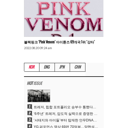
블랙핑크 ‘Pink Venom’ 아이튠즈 69개국 1위 ‘강타’
2022.08.20 09:24 am
KOR
ENG
JPN
CHN
HOT
ISSUE
1
트레저, 힙합 포트폴리오 승부수 통했다…데뷔 6주년 새 도약
2
‘6주년’ 트레저, 압도적 실력으로 증명한 ‘YG의 보물’ 진가
3
‘서태지와 아이들’부터 탑재한 안무DNA…양현석, YG 퍼포먼스 비디오 70억 뷰 신화의 시작
4
YG 퍼포먼스 영상 69편 70억뷰…양현석 제작 철학 통했다