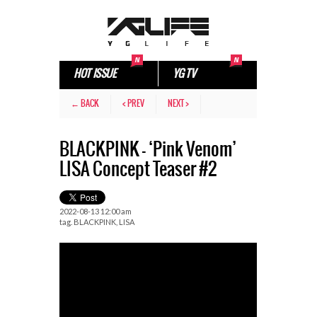
HOT ISSUE
YG TV
← BACK
< PREV
NEXT >
BLACKPINK – ‘Pink Venom’
LISA Concept Teaser #2
2022-08-13 12:00 am
tag.
BLACKPINK
,
LISA