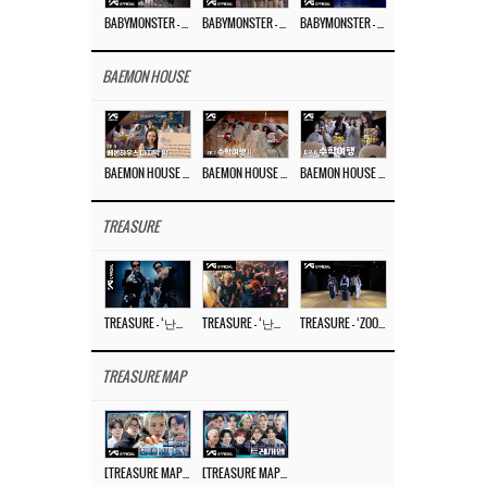
BABYMONSTER – ‘Last Evaluation’ EP.8
BABYMONSTER – ‘Last Evaluation’ EP.7
BABYMONSTER – ‘Last Evaluation’ EP.6
BAEMON HOUSE
BAEMON HOUSE EP.8
BAEMON HOUSE EP.7
BAEMON HOUSE EP.6
TREASURE
TREASURE – ‘난리나 (NALLY-NA) (HYUNHAYO)’ DANCE PERFORMANCE VIDEO
TREASURE – ‘난리나 (NALLY-NA) (HYUNHAYO)’ M/V
TREASURE – ‘ZOOM ZOOM’ DANCE PRACTICE VIDEO
TREASURE MAP
[TREASURE MAP] EP.77 🥲 우리 트레저 겁쟁이 아닙니다 🤚 기묘한 전시회
[TREASURE MAP] EP.77 🕯️ THE STRANGE EXHIBITION 🕰️ TEASER