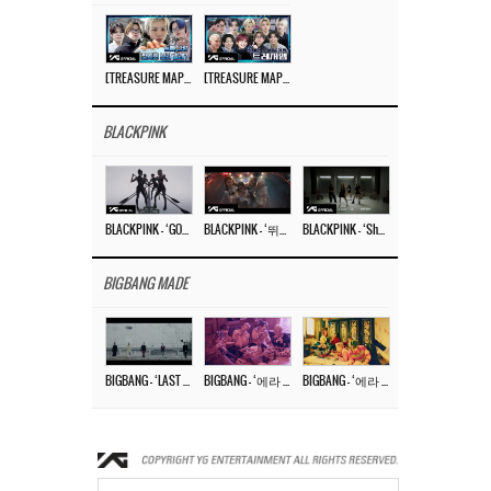
[TREASURE MAP] EP.77 🥲 우리 트레저 겁쟁이 아닙니다 🤚 기묘한 전시회
[TREASURE MAP] EP.77 🕯️ THE STRANGE EXHIBITION 🕰️ TEASER
BLACKPINK
BLACKPINK – ‘GO’ M/V
BLACKPINK – ‘뛰어(JUMP)’ M/V
BLACKPINK – ‘Shut Down’ DANCE PERFORMANCE VIDEO
BIGBANG MADE
BIGBANG – ‘LAST DANCE’ M/V MAKING FILM
BIGBANG – ‘에라 모르겠다 (FXXK IT)’ M/V MAKING FILM
BIGBANG – ‘에라 모르겠다(FXXK IT)’ M/V