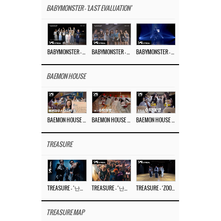
BABYMONSTER - 'LAST EVALUATION'
BABYMONSTER – ‘Last Evaluation’ EP.8
BABYMONSTER – ‘Last Evaluation’ EP.7
BABYMONSTER – ‘Last Evaluation’ EP.6
BAEMON HOUSE
BAEMON HOUSE EP.8
BAEMON HOUSE EP.7
BAEMON HOUSE EP.6
TREASURE
TREASURE – ‘난리나 (NALLY-NA) (HYUNHAYO)’ DANCE PERFORMANCE VIDEO
TREASURE – ‘난리나 (NALLY-NA) (HYUNHAYO)’ M/V
TREASURE – ‘ZOOM ZOOM’ DANCE PRACTICE VIDEO
TREASURE MAP