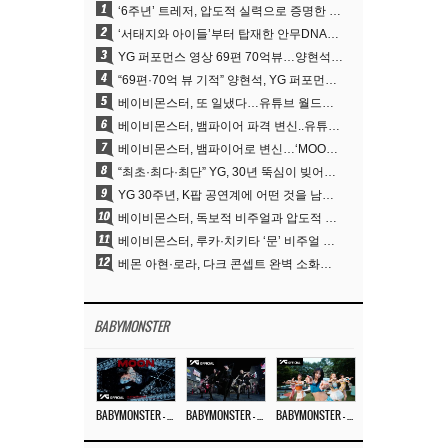
1
‘6주년’ 트레저, 압도적 실력으로 증명한 ‘YG의 보물’ 진가
2
‘서태지와 아이들’부터 탑재한 안무DNA…양현석, YG 퍼포먼스 비디오 70억 뷰 신화의 시작
3
YG 퍼포먼스 영상 69편 70억뷰…양현석 제작 철학 통했다
4
“69편·70억 뷰 기적” 양현석, YG 퍼포먼스 비디오 100% 직접 만든 이유
5
베이비몬스터, 또 일냈다…유튜브 월드와이드 1위
6
베이비몬스터, 뱀파이어 파격 변신..유튜브 트렌딩 1위 직행
7
베이비몬스터, 뱀파이어로 변신…‘MOON’으로 찍은 3개월 프로젝트
8
“최초·최다·최단” YG, 30년 뚝심이 빚어낸 K팝 투어의 새 지평
9
YG 30주년, K팝 공연계에 어떤 것을 남겼나
10
베이비몬스터, 독보적 비주얼과 압도적 소화력..’MOON’
11
베이비몬스터, 루카·치키타 ‘문’ 비주얼 공개…절제된 카리스마·유니크 비주얼
12
베몬 아현·로라, 다크 콘셉트 완벽 소화…’문’ 비주얼 포토 공개
BABYMONSTER
BABYMONSTER – ‘MOON’ M/V
BABYMONSTER – ‘MOON’ PERFORMANCE VIDEO
BABYMONSTER – ‘I LIKE IT’ M/V