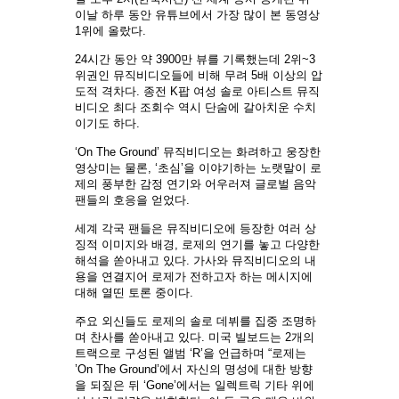
이날 하루 동안 유튜브에서 가장 많이 본 동영상
1위에 올랐다.
24시간 동안 약 3900만 뷰를 기록했는데 2위~3
위권인 뮤직비디오들에 비해 무려 5배 이상의 압
도적 격차다. 종전 K팝 여성 솔로 아티스트 뮤직
비디오 최다 조회수 역시 단숨에 갈아치운 수치
이기도 하다.
‘On The Ground’ 뮤직비디오는 화려하고 웅장한
영상미는 물론, ‘초심’을 이야기하는 노랫말이 로
제의 풍부한 감정 연기와 어우러져 글로벌 음악
팬들의 호응을 얻었다.
세계 각국 팬들은 뮤직비디오에 등장한 여러 상
징적 이미지와 배경, 로제의 연기를 놓고 다양한
해석을 쏟아내고 있다. 가사와 뮤직비디오의 내
용을 연결지어 로제가 전하고자 하는 메시지에
대해 열띤 토론 중이다.
주요 외신들도 로제의 솔로 데뷔를 집중 조명하
며 찬사를 쏟아내고 있다. 미국 빌보드는 2개의
트랙으로 구성된 앨범 ‘R’을 언급하며 “로제는
’On The Ground’에서 자신의 명성에 대한 방향
을 되짚은 뒤 ‘Gone’에서는 일렉트릭 기타 위에