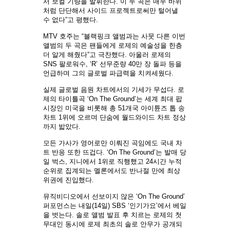
서 보컬 기량을 발휘한다. 이 두 곡은 매우 바위
처럼 단단해서 사이드 프로젝트로써만 털어낼
수 없다”고 평했다.
MTV 호주는 “블랙핑크 앨범과는 사뭇 다른 이번
앨범의 두 곡은 팬들에게 로제의 예술성을 한층
더 알게 해줬다”고 극찬했다. 아울러 로제의
SNS 팔로워수, ‘R’ 선무준량 40만 장 돌파 등을
언급하며 그의 글로벌 파급력을 치켜세웠다.
실제 글로벌 음원 차트에서의 기세가 무섭다. 로
제의 타이틀곡 ‘On The Ground’는 세계 최대 팝
시장인 미국을 비롯해 총 51개국 아이튠즈 톱 송
차트 1위에 오르며 단숨에 월드와이드 차트 정상
까지 밟았다.
모든 가사가 영어로만 이뤄진 곡임에도 국내 차
트 반응 또한 뜨겁다. ‘On The Ground’는 발매 당
일 벅스, 지니에서 1위로 직행했고 24시간 누적
순위로 집계되는 멜론에서도 반나절 만에 최상
위권에 진입했다.
뮤직비디오에서 선보이지 않은 ‘On The Ground’
퍼포먼스는 내일(14일) SBS ‘인기가요’에서 베일
을 벗는다. 솔로 앨범 발표 후 치르는 로제의 첫
무대인 동시에 로제 최초의 솔로 안무가 공개되