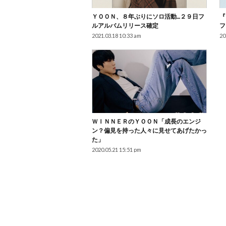
ＹＯＯＮ、８年ぶりにソロ活動…２９日フ
『
ルアルバムリリース確定
フ
2021.03.18 10:33 am
20
ＷＩＮＮＥＲのＹＯＯＮ「成長のエンジ
ン？偏見を持った人々に見せてあげたかっ
た」
2020.05.21 15:51 pm