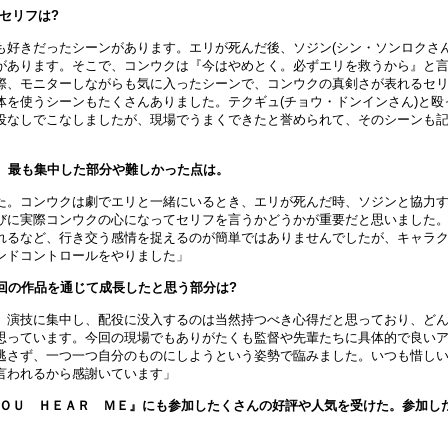
セリフは?
も好きだったシーンがあります。エリが死んだ後、ソジン(シン・ソンロクさん
があります。そこで、コンウクは『今はやめとく。必ずエリを救うから』と
際、モニターしながらも気に入ったシーンで、コンウクの真剣さが表れるセ
体を使うシーンもたくさんありました。テクギュ(チョウ・ドンインさん)と殴
役なしでこなしましたが、現場でうまくできたと誉められて、そのシーンも
際、最も集中した部分や難しかった点は。
た。コンウクは劇でエリと一緒にいるとき、エリが死んだ時、ソジンと協力
びに実際コンウクの心になってセリフを言うかどうかが重要だと思いました
れるなど、行き交う感情を捉えるのが簡単ではありませんでしたが、キャラ
ンドコントロールをやりました」
回の作品を通じて成長したと思う部分は?
。演技に集中し、配役に没入するのは当然持つべき心得だと思っており、ど
思っています。今回の現場でもありがたくも監督や先輩たちに具体的で良い
逃さず、一つ一つ自分のものにしようという姿勢で臨みました。いつも惜し
言われるから感謝いています」
ＹＯＵ ＨＥＡＲ ＭＥ』にも参加したくさんの好評や人気を受けた。参加し
。