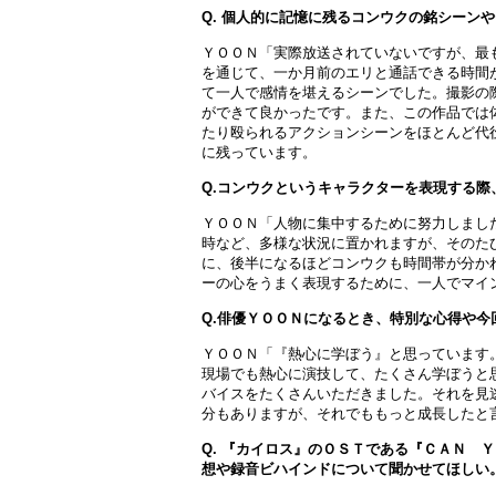
Q. 個人的に記憶に残るコンウクの銘シーンや
ＹＯＯＮ「実際放送されていないですが、最
を通じて、一か月前のエリと通話できる時間
て一人で感情を堪えるシーンでした。撮影の
ができて良かったです。また、この作品では
たり殴られるアクションシーンをほとんど代
に残っています。
Q.コンウクというキャラクターを表現する
ＹＯＯＮ「人物に集中するために努力しまし
時など、多様な状況に置かれますが、そのた
に、後半になるほどコンウクも時間帯が分か
ーの心をうまく表現するために、一人でマイ
Q.俳優ＹＯＯＮになるとき、特別な心得や今
ＹＯＯＮ「『熱心に学ぼう』と思っています
現場でも熱心に演技して、たくさん学ぼうと
バイスをたくさんいただきました。それを見
分もありますが、それでももっと成長したと
Q. 『カイロス』のＯＳＴである『ＣＡＮ 
想や録音ビハインドについて聞かせてほしい