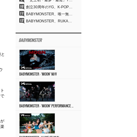
「史上初・最多・最短」YG、30年の揺るぎない信念が切り開いたK-POPツアーの新境地
創立30周年のYG、K-POP公演界に何を残したのか
BABYMONSTER、唯一無二のビジュアルと圧倒的な表現力…『MOON』
BABYMONSTER、RUKA＆CHIQUITAの「MOON」ビジュアルを公開…洗練されたカリスマ性・ユニークなビジュアル
BABYMONSTER
優と
ウ
BABYMONSTER – ‘MOON’ M/V
クト
まで
BABYMONSTER – ‘MOON’ PERFORMANCE VIDEO
とが
間楽