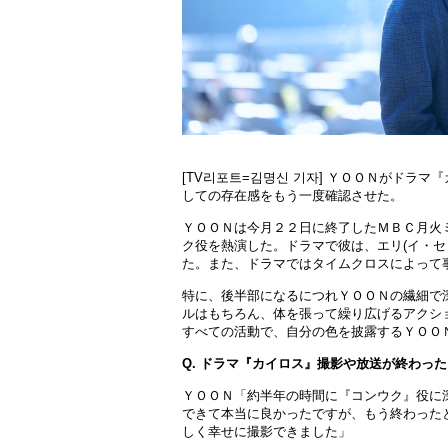
[TV리포트=김명신 기자] ＹＯＯＮがド
しての存在感をもう一度確認させた。
ＹＯＯＮは今月２２日に終了したＭＢＣ月火
ク役を熱演した。ドラマで彼は、エリ(イ・
た。また、ドラマではタイムクロスによって
特に、後半部になるにつれＹＯＯＮの繊細で
ルはもちろん、体を張って繰り広げるアクシ
すべての活動で、自分の色を披露するＹＯＯ
Q. ドラマ『カイロス』撮影や放送が終わっ
ＹＯＯＮ「約半年の時間に『コンウク』役に
できて本当に良かったですが、もう終わった
しく幸せに撮影できました」