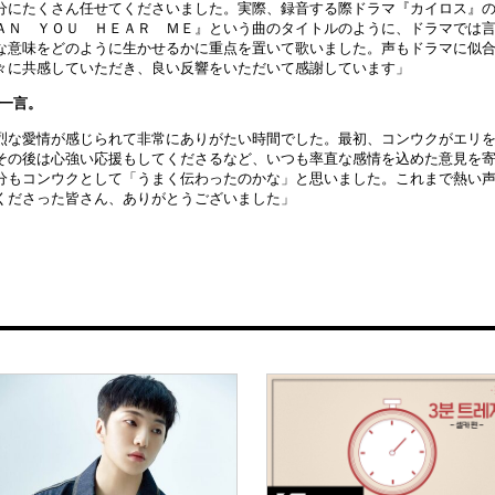
分にたくさん任せてくださいました。実際、録音する際ドラマ『カイロス』
ＡＮ ＹＯＵ ＨＥＡＲ ＭＥ』という曲のタイトルのように、ドラマでは
な意味をどのように生かせるかに重点を置いて歌いました。声もドラマに似
々に共感していただき、良い反響をいただいて感謝しています」
の一言。
烈な愛情が感じられて非常にありがたい時間でした。最初、コンウクがエリ
その後は心強い応援もしてくださるなど、いつも率直な感情を込めた意見を
分もコンウクとして「うまく伝わったのかな」と思いました。これまで熱い
くださった皆さん、ありがとうございました」