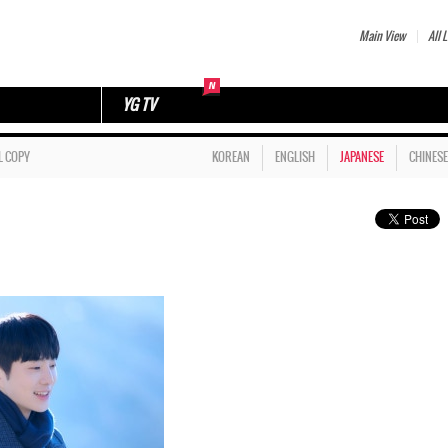
Main View
All L
YG TV
L COPY
KOREAN
ENGLISH
JAPANESE
CHINESE