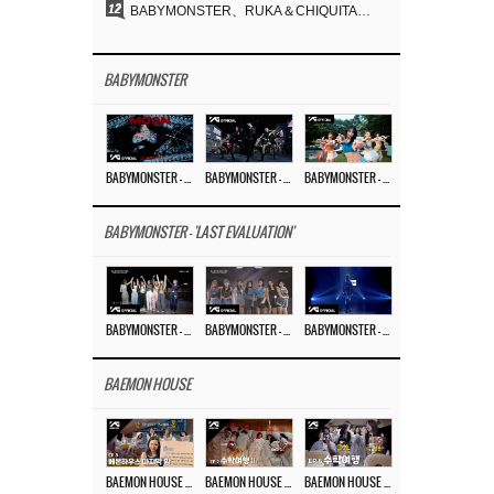
12
BABYMONSTER、RUKA＆CHIQUITAの「MOON」ビジュアルを公開…洗練されたカリスマ性・ユニークなビジュアル
BABYMONSTER
BABYMONSTER – ‘MOON’ M/V
BABYMONSTER – ‘MOON’ PERFORMANCE VIDEO
BABYMONSTER – ‘I LIKE IT’ M/V
BABYMONSTER - 'LAST EVALUATION'
BABYMONSTER – ‘Last Evaluation’ EP.8
BABYMONSTER – ‘Last Evaluation’ EP.7
BABYMONSTER – ‘Last Evaluation’ EP.6
BAEMON HOUSE
BAEMON HOUSE EP.8
BAEMON HOUSE EP.7
BAEMON HOUSE EP.6