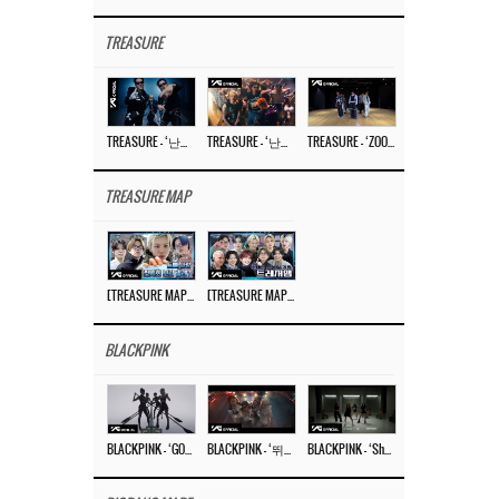
TREASURE
TREASURE – ‘난리나 (NALLY-NA) (HYUNHAYO)’ DANCE PERFORMANCE VIDEO
TREASURE – ‘난리나 (NALLY-NA) (HYUNHAYO)’ M/V
TREASURE – ‘ZOOM ZOOM’ DANCE PRACTICE VIDEO
TREASURE MAP
[TREASURE MAP] EP.77 🥲 우리 트레저 겁쟁이 아닙니다 🤚 기묘한 전시회
[TREASURE MAP] EP.77 🕯️ THE STRANGE EXHIBITION 🕰️ TEASER
BLACKPINK
BLACKPINK – ‘GO’ M/V
BLACKPINK – ‘뛰어(JUMP)’ M/V
BLACKPINK – ‘Shut Down’ DANCE PERFORMANCE VIDEO