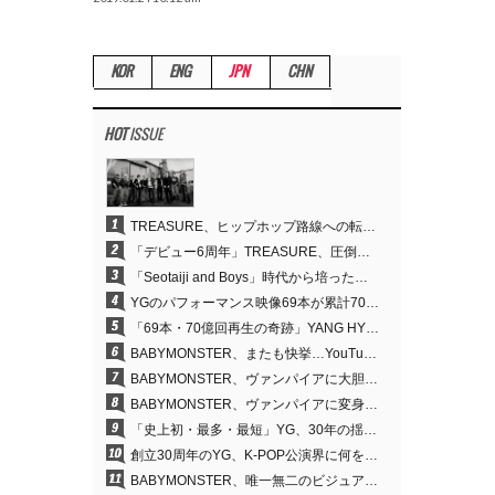
KOR
ENG
JPN
CHN
HOT
ISSUE
1
TREASURE、ヒップホップ路線への転換が的中…デビュー6周年でさらなる飛躍
2
「デビュー6周年」TREASURE、圧倒的な実力で証明した「YGの宝」の真価
3
「Seotaiji and Boys」時代から培ったダンスDNA…YANG HYUN SUK、YGのパフォーマンスビデオ70億回再生の原点
4
YGのパフォーマンス映像69本が累計70億回再生…YANG HYUN SUKの制作哲学が実を結ぶ
5
「69本・70億回再生の奇跡」YANG HYUN SUK、YGのパフォーマンスビデオを100％自ら手掛けた理由
6
BABYMONSTER、またも快挙…YouTubeワールドワイドトレンドで1位に
7
BABYMONSTER、ヴァンパイアに大胆変身…YouTubeトレンド1位を獲得
8
BABYMONSTER、ヴァンパイアに変身…「MOON」で3か月にわたるプロジェクトを締めくくる
9
「史上初・最多・最短」YG、30年の揺るぎない信念が切り開いたK-POPツアーの新境地
10
創立30周年のYG、K-POP公演界に何を残したのか
11
BABYMONSTER、唯一無二のビジュアルと圧倒的な表現力…『MOON』