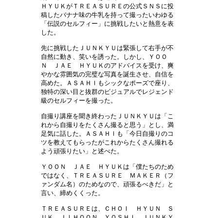
ＨＹＵＫがＴＲＥＡＳＵＲＥの公式ＳＮＳに投
稿したバナナ味の牛乳を持って撮ったいわゆる
「伝説のセルフィー」に挑戦したいと熱意を表
した。
先に挑
戦したＪＵＮＫＹＵは緊張して右手が不
自然に動き、笑いを誘った。しかし、ＹＯＯ
Ｎ ＪＡＥ ＨＹＵＫのアドバイスを受け、爽
やかな雰囲気の完璧な写真を誕生させ、自信を
高めた。ＡＳＡＨＩもシックなポーズで座り、
独特の深い目と抜群のビジュアルでレジェンド
級のセルフィーを撮った。
自撮り講座を聞き終わったＪＵＮＫＹＵは「こ
れから自撮りをたくさん撮ると思う」とし、
満
足気に話した。ＡＳＡＨＩも「今日自撮りのコ
ツを教えてもらったがこれからたくさん撮れる
よう頑張りたい」と述べた。
ＹＯＯＮ ＪＡＥ ＨＹＵＫは「僕たちのため
ではなく、ＴＲＥＡＳＵＲＥ ＭＡＫＥＲ（フ
ァンダム名）のためなので、頑張るべきだ」と
言い、締めくくった。
ＴＲＥＡＳＵＲＥは、ＣＨＯＩ ＨＹＵＮ Ｓ
ＵＫ、ＪＩＨＯＯＮ、ＹＯＳＨＩ、ＪＵＮＫＹ