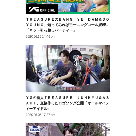
ＴＲＥＡＳＵＲＥのＢＡＮＧ ＹＥ ＤＡＭ＆ＤＯ
ＹＯＵＮＧ、知ってみればモーニングコール妖精…
「ネット引っ越しパーティー」
2020.06.12 14:46 pm
ＹＧの新人ＴＲＥＡＳＵＲＥ ＪＵＮＫＹＵ＆ＡＳ
ＡＨＩ、直接作ったロゴソング公開「オールマイテ
ィーアイドル」
2020.06.03 17:57 pm