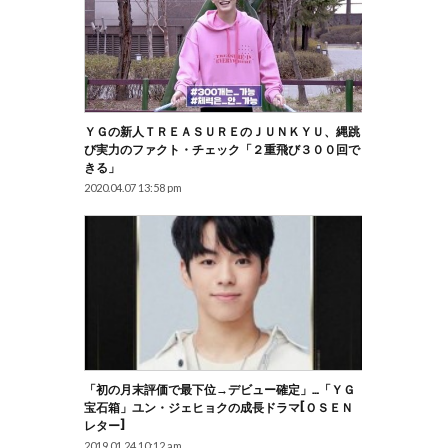
ＹＧの新人ＴＲＥＡＳＵＲＥのＪＵＮＫＹＵ、縄跳
び実力のファクト・チェック「２重飛び３００回で
きる」
2020.04.07 13:58 pm
「初の月末評価で最下位→デビュー確定」…「ＹＧ
宝石箱」ユン・ジェヒョクの成長ドラマ[ＯＳＥＮ
レター]
2019.01.24 10:12 am