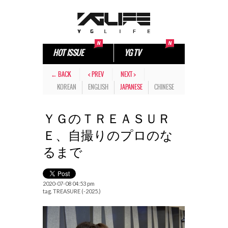
HOT ISSUE
YG TV
← BACK
< PREV
NEXT >
KOREAN
ENGLISH
JAPANESE
CHINESE
ＹＧのＴＲＥＡＳＵＲ
Ｅ、自撮りのプロのな
るまで
2020-07-08 04:53 pm
tag.
TREASURE (-2025.)