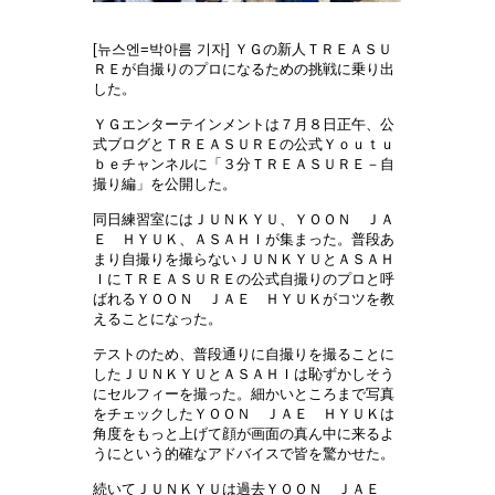
[뉴스엔=박아름 기자]
ＹＧの新人ＴＲＥＡＳＵ
ＲＥが自撮りのプロになるための挑
戦に乗り出
した。
ＹＧエンターテインメントは７月８日正午、公
式ブログとＴＲＥＡＳＵＲＥの公式Ｙｏｕｔｕ
ｂｅチャンネルに「３分ＴＲＥＡＳＵＲＥ－自
撮り編」を公開した。
同日練習室にはＪＵＮＫＹＵ、ＹＯＯＮ ＪＡ
Ｅ ＨＹＵＫ、ＡＳＡＨＩが集まった。普段あ
まり自撮りを撮らないＪＵＮＫＹＵとＡＳＡＨ
ＩにＴＲＥＡＳＵＲＥの公式自撮りのプロと呼
ばれるＹＯＯＮ ＪＡＥ ＨＹＵＫがコツを
教
えることになった。
テストのため、普段通りに自撮りを撮ることに
したＪＵＮＫＹＵとＡＳＡＨＩは恥ずかしそう
にセルフィーを撮った。細かいところまで
写真
をチェックしたＹＯＯＮ ＪＡＥ ＨＹＵＫは
角度をもっと上げて顔が画面の真ん中に来るよ
うにという的確なアドバイスで皆を驚かせた。
続いてＪＵＮＫＹＵは過去ＹＯＯＮ ＪＡＥ