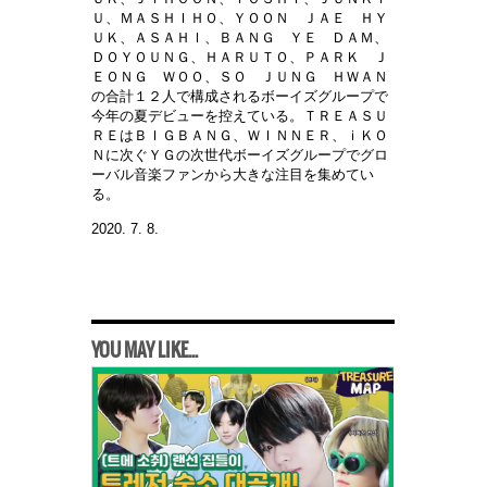
Ｕ、ＭＡＳＨＩＨＯ、ＹＯＯＮ ＪＡＥ ＨＹ
ＵＫ、ＡＳＡＨＩ、ＢＡＮＧ ＹＥ ＤＡＭ、
ＤＯＹＯＵＮＧ、ＨＡＲＵＴＯ、ＰＡＲＫ Ｊ
ＥＯＮＧ ＷＯＯ、ＳＯ ＪＵＮＧ ＨＷＡＮ
の合計１２人で構成されるボーイズグループで
今年の夏デビューを控えている。ＴＲＥＡＳＵ
ＲＥはＢＩＧＢＡＮＧ、ＷＩＮＮＥＲ、ｉＫＯ
Ｎに次ぐＹＧの次世代ボーイズグループでグロ
ーバル音
楽ファンから大きな注目を集めてい
る。
2020. 7. 8.
YOU MAY LIKE...