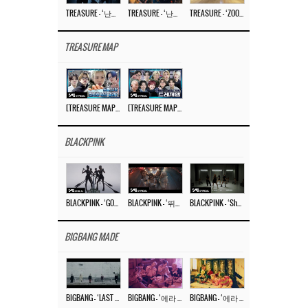
TREASURE – ‘난리나 (NALLY-NA) (HYUNHAYO)’ DANCE PERFORMANCE VIDEO
TREASURE – ‘난리나 (NALLY-NA) (HYUNHAYO)’ M/V
TREASURE – ‘ZOOM ZOOM’ DANCE PRACTICE VIDEO
TREASURE MAP
[TREASURE MAP] EP.77 🥲 우리 트레저 겁쟁이 아닙니다 🤚 기묘한 전시회
[TREASURE MAP] EP.77 🕯️ THE STRANGE EXHIBITION 🕰️ TEASER
BLACKPINK
BLACKPINK – ‘GO’ M/V
BLACKPINK – ‘뛰어(JUMP)’ M/V
BLACKPINK – ‘Shut Down’ DANCE PERFORMANCE VIDEO
BIGBANG MADE
BIGBANG – ‘LAST DANCE’ M/V MAKING FILM
BIGBANG – ‘에라 모르겠다 (FXXK IT)’ M/V MAKING FILM
BIGBANG – ‘에라 모르겠다(FXXK IT)’ M/V