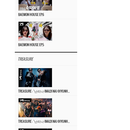
BAEMON HOUSE EP.6
BAEMON HOUSE EP.5
TREASURE
TREASURE – ‘난리나 (NALLY-NA) (HYUNHAYO)’ DANCE PERFORMANCE VIDEO
TREASURE – ‘난리나 (NALLY-NA) (HYUNHAYO)’ M/V