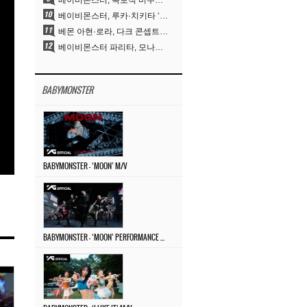
베이비몬스터, 독보적 비주얼과 압도적 소화력..’MOON’
베이비몬스터, 루카·치키타 ‘문’ 비주얼 공개…절제된 카리스마·유니크 비주얼
베몬 아현·로라, 다크 콘셉트 완벽 소화…’문’ 비주얼 포토 공개
베이비몬스터 파리타, 모나리자 눈썹도 완벽 소화‥아사와 강렬 아우라
BABYMONSTER
BABYMONSTER – ‘MOON’ M/V
BABYMONSTER – ‘MOON’ PERFORMANCE VIDEO