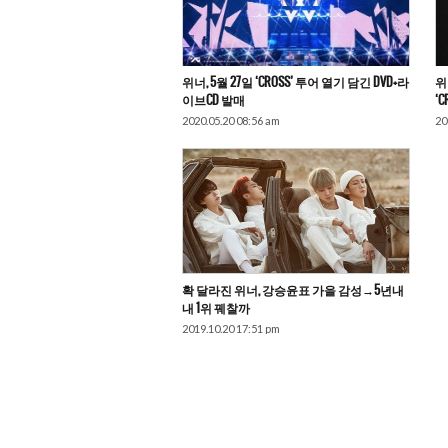
위너, 5월 27일 ‘CROSS’ 투어 열기 담긴 DVD+라
위
이브CD 발매
‘
2020.05.20 08:56 am
20
확 달라진 위너, 강승윤표 가을 감성→5년내
내 1위 꿰찰까
2019.10.20 17:51 pm