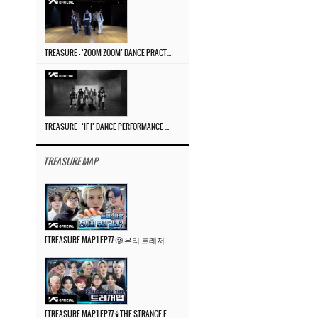
TREASURE – ‘ZOOM ZOOM’ DANCE PRACTICE VIDEO
TREASURE – ‘IF I’ DANCE PERFORMANCE VIDEO
TREASURE MAP
[TREASURE MAP] EP.77 🥲 우리 트레저 겁쟁이 아닙니다 🤚 기묘한 전시회
[TREASURE MAP] EP.77 🕯️ THE STRANGE EXHIBITION 🕰️ TEASER