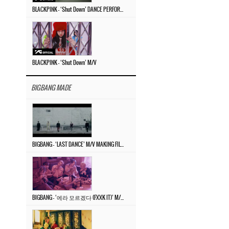
BLACKPINK – ‘Shut Down’ DANCE PERFORMANCE VIDEO
BLACKPINK – ‘Shut Down’ M/V
BIGBANG MADE
BIGBANG – ‘LAST DANCE’ M/V MAKING FILM
BIGBANG – ‘에라 모르겠다 (FXXK IT)’ M/V MAKING FILM