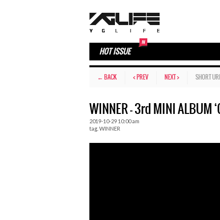
HOT ISSUE
← BACK
< PREV
NEXT >
SHORT UR
WINNER – 3rd MINI ALBUM 
2019-10-29 10:00 am
tag.
WINNER