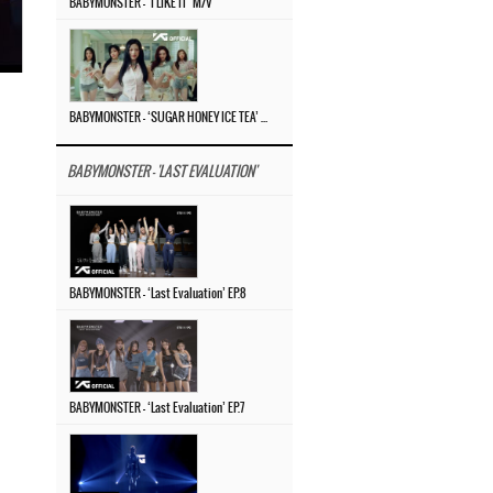
BABYMONSTER – ‘I LIKE IT’ M/V
BABYMONSTER – ‘SUGAR HONEY ICE TEA’ M/V
BABYMONSTER - 'LAST EVALUATION'
BABYMONSTER – ‘Last Evaluation’ EP.8
BABYMONSTER – ‘Last Evaluation’ EP.7