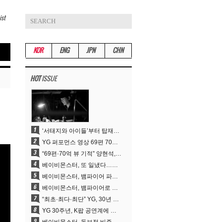
ist
KOR
ENG
JPN
CHN
HOT
ISSUE
‘서태지와 아이들’부터 탑재한 안무DNA…양현석, YG 퍼포먼스 비디오 70억 뷰 신화의 시작
YG 퍼포먼스 영상 69편 70억뷰…양현석 제작 철학 통했다
“69편·70억 뷰 기적” 양현석, YG 퍼포먼스 비디오 100% 직접 만든 이유
베이비몬스터, 또 일냈다…유튜브 월드와이드 1위
베이비몬스터, 뱀파이어 파격 변신..유튜브 트렌딩 1위 직행
베이비몬스터, 뱀파이어로 변신…‘MOON’으로 찍은 3개월 프로젝트
“최초·최다·최단” YG, 30년 뚝심이 빚어낸 K팝 투어의 새 지평
YG 30주년, K팝 공연계에 어떤 것을 남겼나