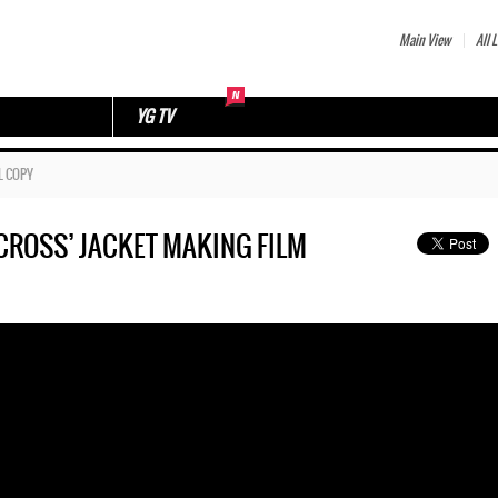
Main View
All L
YG TV
L COPY
‘CROSS’ JACKET MAKING FILM